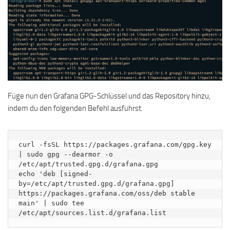
Füge nun den Grafana GPG-Schlüssel und das Repository hinzu,
indem du den folgenden Befehl ausführst.
curl -fsSL https://packages.grafana.com/gpg.key 
| sudo gpg --dearmor -o 
/etc/apt/trusted.gpg.d/grafana.gpg

echo 'deb [signed-
by=/etc/apt/trusted.gpg.d/grafana.gpg] 
https://packages.grafana.com/oss/deb stable 
main' | sudo tee 
/etc/apt/sources.list.d/grafana.list