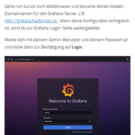
Gehe nun zurück zum Webbrowser und besuche deinen lokalen
Domainnamen für den Grafana-Server, z.B.
http://grafana.hwdomain.io/.
Wenn deine Konfiguration erfolgreich
ist, wirst du zur Grafana-Login-Seite weitergeleitet.
Melde dich mit deinem Admin-Benutzer und deinem Passwort an
und klicke dann zur Bestätigung auf
Login
.