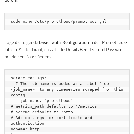
Befehl.
sudo nano /etc/prometheus/prometheus.yml
Füge die folgende
basic_auth-Konfiguration
in den Prometheus-
Job ein. Achte darauf, dass du die Details Benutzer und Passwort
mit deinen Daten änderst.
scrape_configs:

  # The job name is added as a label `job=
<job_name>` to any timeseries scraped from this 
config.

  - job_name: "prometheus"

# metrics_path defaults to '/metrics'

# scheme defaults to 'http'.

# Add settings for certificate and 
authentication

scheme: http
