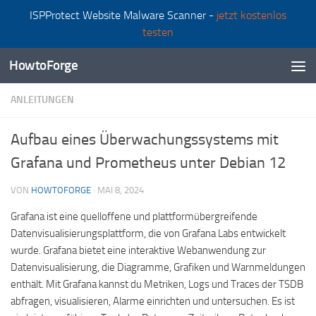
ISPProtect Website Malware Scanner -
jetzt kostenlos
Zum Inhalt springen
testen
HowtoForge
ANLEITUNGEN
Aufbau eines Überwachungssystems mit
Grafana und Prometheus unter Debian 12
VON
HOWTOFORGE
·
MAI 8, 2024
Grafana ist eine quelloffene und plattformübergreifende
Datenvisualisierungsplattform, die von Grafana Labs entwickelt
wurde. Grafana bietet eine interaktive Webanwendung zur
Datenvisualisierung, die Diagramme, Grafiken und Warnmeldungen
enthält. Mit Grafana kannst du Metriken, Logs und Traces der TSDB
abfragen, visualisieren, Alarme einrichten und untersuchen. Es ist