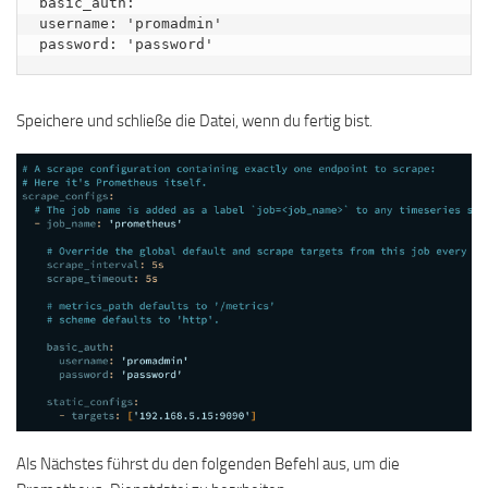
basic_auth:

username: 'promadmin'

password: 'password'
Speichere und schließe die Datei, wenn du fertig bist.
Als Nächstes führst du den folgenden Befehl aus, um die