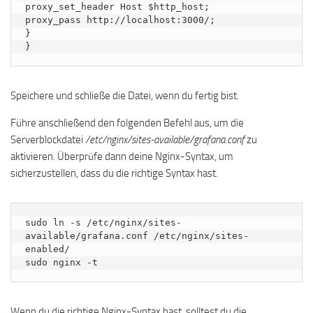
proxy_set_header Host $http_host;

proxy_pass http://localhost:3000/;

}

}
Speichere und schließe die Datei, wenn du fertig bist.
Führe anschließend den folgenden Befehl aus, um die
Serverblockdatei
/etc/nginx/sites-available/grafana.conf
zu
aktivieren. Überprüfe dann deine Nginx-Syntax, um
sicherzustellen, dass du die richtige Syntax hast.
sudo ln -s /etc/nginx/sites-
available/grafana.conf /etc/nginx/sites-
enabled/

sudo nginx -t
Wenn du die richtige Nginx-Syntax hast, solltest du die