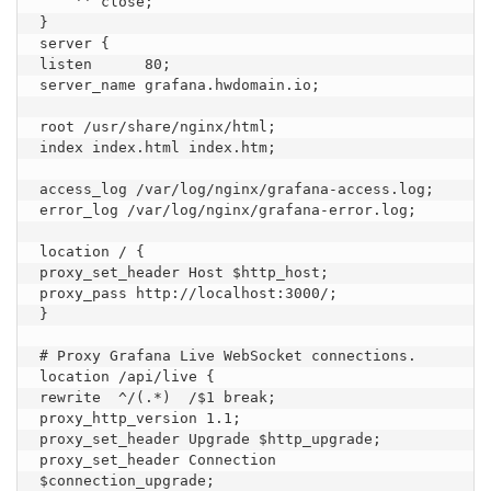
    '' close;

}

server {

listen      80;

server_name grafana.hwdomain.io;

root /usr/share/nginx/html;

index index.html index.htm;

access_log /var/log/nginx/grafana-access.log;

error_log /var/log/nginx/grafana-error.log;

location / {

proxy_set_header Host $http_host;

proxy_pass http://localhost:3000/;

}

# Proxy Grafana Live WebSocket connections.

location /api/live {

rewrite  ^/(.*)  /$1 break;

proxy_http_version 1.1;

proxy_set_header Upgrade $http_upgrade;

proxy_set_header Connection 
$connection_upgrade;
