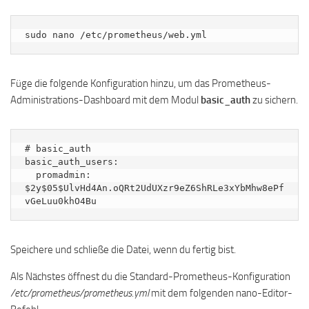
sudo nano /etc/prometheus/web.yml
Füge die folgende Konfiguration hinzu, um das Prometheus-
Administrations-Dashboard mit dem Modul
basic_auth
zu sichern.
# basic_auth

basic_auth_users:

  promadmin: 
$2y$05$UlvHd4An.oQRt2UdUXzr9eZ6ShRLe3xYbMhw8ePf
vGeLuu0khO4Bu
Speichere und schließe die Datei, wenn du fertig bist.
Als Nächstes öffnest du die Standard-Prometheus-Konfiguration
/etc/prometheus/prometheus.yml
mit dem folgenden nano-Editor-