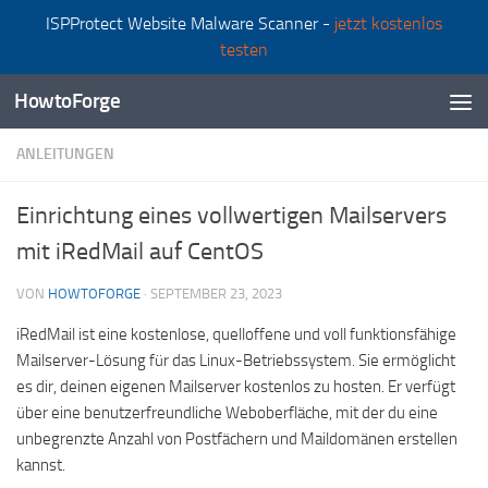
ISPProtect Website Malware Scanner -
jetzt kostenlos
Zum Inhalt springen
testen
HowtoForge
ANLEITUNGEN
Einrichtung eines vollwertigen Mailservers
mit iRedMail auf CentOS
VON
HOWTOFORGE
·
SEPTEMBER 23, 2023
iRedMail ist eine kostenlose, quelloffene und voll funktionsfähige
Mailserver-Lösung für das Linux-Betriebssystem. Sie ermöglicht
es dir, deinen eigenen Mailserver kostenlos zu hosten. Er verfügt
über eine benutzerfreundliche Weboberfläche, mit der du eine
unbegrenzte Anzahl von Postfächern und Maildomänen erstellen
kannst.