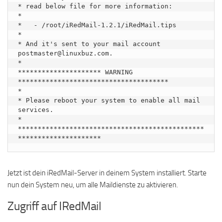
* read below file for more information:

*

*   - /root/iRedMail-1.2.1/iRedMail.tips

*

* And it's sent to your mail account 
postmaster@linuxbuz.com.

*

********************* WARNING 
**************************************

*

* Please reboot your system to enable all mail 
services.

*

***********************************************
Jetzt ist dein iRedMail-Server in deinem System installiert. Starte
nun dein System neu, um alle Maildienste zu aktivieren.
Zugriff auf IRedMail