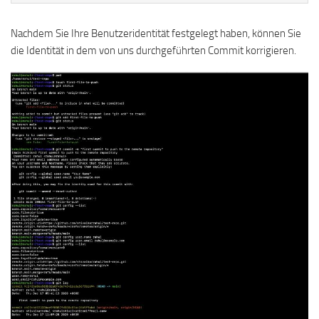
Nachdem Sie Ihre Benutzeridentität festgelegt haben, können Sie
die Identität in dem von uns durchgeführten Commit korrigieren.