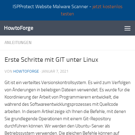
ISPProtect Website Malware Scanner -
jetzt kostenlos
Zum Inhalt springen
testen
HowtoForge
ANLEITUNGEN
Erste Schritte mit GIT unter Linux
VON
HOWTOFORGE
·
JANUAR 7, 2021
Git ist ein verteiltes Versionskontrollsystem. Es wird zum Verfolgen
von Änderungen in beliebigen Dateien verwendet. Es wurde für die
Koordinierung der Arbeit von Programmierern entwickelt, die
während des Softwareentwicklungsprozesses mit Quellcode
arbeiten. In diesem Artikel zeige ich Ihnen die Befehle, mit denen
Sie grundlegende Operationen mit einem Git-Repository
durchführen können. Wir werden den Ubuntu-Server als
Betriebssystem verwenden. Die gleichen Befehle können auf