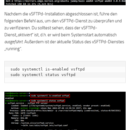
Nachdem die vSFTPd-Installation abgeschlossen ist, führe den
folgenden Befehl aus, um den vSFTPd-Dienst zu überprüfen und
zu verifizieren. Du solltest sehen, dass der vSFTPd-
Dienst
„aktiviert
“ ist, d.h. er wird beim Systemstart automatisch
ausgeführt
. Außerdem ist der aktuelle Status des vSFTPd-Dienstes
„running“.
sudo systemctl is-enabled vsftpd

sudo systemctl status vsftpd