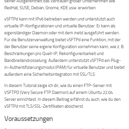
seiner Ausgereiftheit das Vertrauen großer Unternehmen wie
RedHat, SUSE, Debian, Gnome, KDE usw. erworben.
vSFTPd kann mit IPv6 betrieben werden und unterstützt auch
virtuelle IP-Konfigurationen und virtuelle Benutzer. Er kann als
eigenständiger Daemon oder mit dem inetd ausgeführt werden.
Für die Benutzerverwaltung bietet vSFTPd eine Funktion, mit der
der Benutzer seine eigene Konfiguration vornehmen kann, wie z. B.
Beschränkungen pro Quell-IP, Rekonfigurierbarkeit und
Bandbreitendrosselung. Außerdem unterstützt vSFTPd ein Plug-
in-Authentifizierungsmodul (PAM) für virtuelle Benutzer und bietet
außerdem eine Sicherheitsintegration mit SSL/TLS.
In diesem Tutorial zeige ich dir, wie du einen FTP-Server mit
VSFTPD (Very Secure FTP Daemon) auf einem Ubuntu 22.04
Server einrichtest. In diesem Beitrag erfährst du auch, wie du den
vSFTPd mit TLS/SSL-Zertifikaten absicherst.
Voraussetzungen