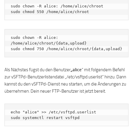
sudo chown -R alice: /home/alice/chroot

sudo chmod 550 /home/alice/chroot
sudo chown -R alice: 
/home/alice/chroot/{data,upload}

sudo chmod 750 /home/alice/chroot/{data,upload}
Als Nächstes fügst du den Benutzer
„alice
“ mit folgendem Befehl
zur vSFTPd-Benutzerlistendatei „/etc/vsftpd.userlist“ hinzu. Dann
kannst du den vSFTPd-Dienst neu starten, um die Änderungen zu
übernehmen. Dein neuer FTP-Benutzer ist jetzt bereit.
echo "alice" >> /etc/vsftpd.userlist

sudo systemctl restart vsftpd