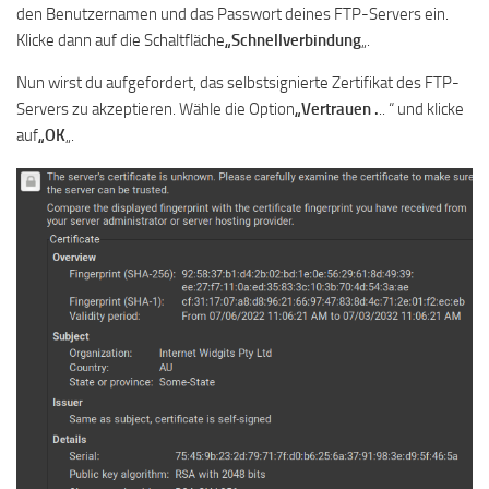
den Benutzernamen und das Passwort deines FTP-Servers ein.
Klicke dann auf die Schaltfläche
„Schnellverbindung
„.
Nun wirst du aufgefordert, das selbstsignierte Zertifikat des FTP-
Servers zu akzeptieren. Wähle die Option
„Vertrauen .
.. “ und klicke
auf
„OK
„.