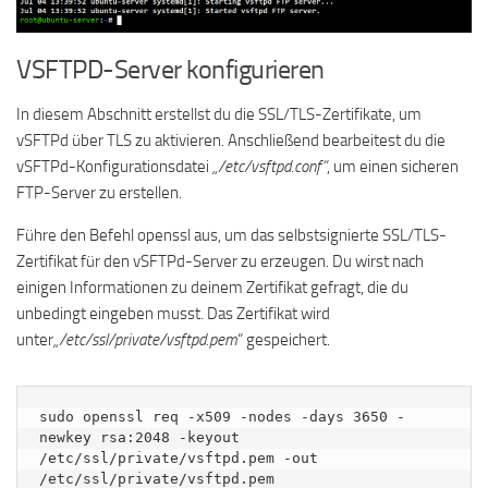
VSFTPD-Server konfigurieren
In diesem Abschnitt erstellst du die SSL/TLS-Zertifikate, um
vSFTPd über TLS zu aktivieren. Anschließend bearbeitest du die
vSFTPd-Konfigurationsdatei
„/etc/vsftpd.conf“
, um einen sicheren
FTP-Server zu erstellen.
Führe den Befehl openssl aus, um das selbstsignierte SSL/TLS-
Zertifikat für den vSFTPd-Server zu erzeugen. Du wirst nach
einigen Informationen zu deinem Zertifikat gefragt, die du
unbedingt eingeben musst. Das Zertifikat wird
unter
„/etc/ssl/private/vsftpd.pem
“ gespeichert.
sudo openssl req -x509 -nodes -days 3650 -
newkey rsa:2048 -keyout 
/etc/ssl/private/vsftpd.pem -out 
/etc/ssl/private/vsftpd.pem