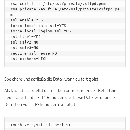
rsa_cert_file=/etc/ssl/private/vsftpd.pem

rsa_private_key_file=/etc/ssl/private/vsftpd.pe
m

ssl_enable=YES

force_local_data_ssl=YES

force_local_logins_ssl=YES

ssl_tlsv1=YES

ssl_sslv2=NO

ssl_sslv3=NO

require_ssl_reuse=NO

ssl_ciphers=HIGH
Speichere und schließe die Datei, wenn du fertig bist.
Als Nächstes erstellst du mit dem unten stehenden Befehl eine
neue Datei für die FTP-Benutzerliste. Diese Datei wird für die
Definition von FTP-Benutzern benötigt.
touch /etc/vsftpd.userlist