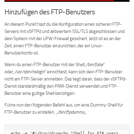
Hinzufügen des FTP-Benutzers
An diesem Punkt hast du die Konfiguration eines sicheren FTP-
Servers mit vSFTPd und aktiviertem SSL/TLS abgeschlossen und
dein System mit der UFW-Firewall gesichert. Jetzt ist es an der
Zeit, einen FTP-Benutzer einzurichten, der ein Linux-
Benutzerkonto ist.
Wenn du einen FTP-Benutzer mit der Shell
„/bin/false
“
oder
„/usr/sbin/nologin
“ einrichtest, kann sich dein FTP-Benutzer
nicht am FTP-Server anmelden. Das liegt daran, dass der vSFTPd-
Dienst standardmäßig den PAM-Dienst verwendet und FTP-
Benutzer eine gültige Shell benötigen.
Führe nun den folgenden Befehl aus, um eine Dummy-Shell für
FTP-Benutzer zu erstellen
: „/bin/ftpdummy
„.
echo -e '#!/bin/sh\necho "Shell for FTP users 