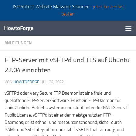
ISPProtect Website Malware Scanner -
jetzt kostenlos
Zum Inhalt springen
testen
HowtoForge
ANLEITUNGEN
FTP-Server mit vSFTPd und TLS auf Ubuntu
22.04 einrichten
VON
HOWTOFORGE
·
JULI 22, 2022
vSFTPd oder Very Secure FTP Daemon ist eine freie und
quelloffene FTP-Server-Software. Es ist ein FTP-Daemon für
Unix-ähnliche Betriebssysteme und steht unter der GNU General
Public License. vSFTPd ist einer der meistgenutzten FTP-
Daemons, er ist schnell und ressourcenschonend, sicher durch
PAM- und SSL-Integration und stabil. vSFTPd hat sich aufgrund