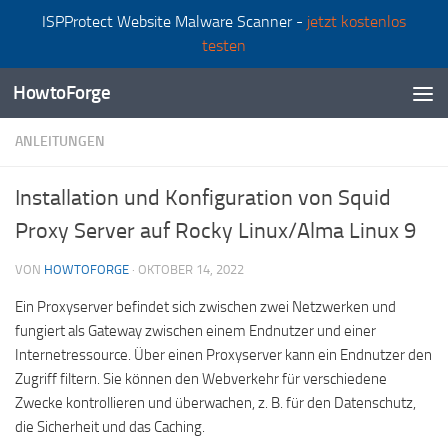
ISPProtect Website Malware Scanner -
jetzt kostenlos
Zum Inhalt springen
testen
HowtoForge
ANLEITUNGEN
Installation und Konfiguration von Squid
Proxy Server auf Rocky Linux/Alma Linux 9
VON
HOWTOFORGE
·
OKTOBER 14, 2022
Ein Proxyserver befindet sich zwischen zwei Netzwerken und
fungiert als Gateway zwischen einem Endnutzer und einer
Internetressource. Über einen Proxyserver kann ein Endnutzer den
Zugriff filtern. Sie können den Webverkehr für verschiedene
Zwecke kontrollieren und überwachen, z. B. für den Datenschutz,
die Sicherheit und das Caching.