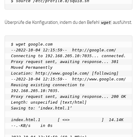
Überprüfe die Konfiguration, indem du den Befehl
ausführst.
wget
$ wget google.com

--2022-10-04 12:15:59--  http://google.com/

Connecting to 192.168.205.10:7035... connected.

Proxy request sent, awaiting response... 301 
Moved Permanently

Location: http://www.google.com/ [following]

--2022-10-04 12:15:59--  http://www.google.com/

Reusing existing connection to 
192.168.205.10:7035.

Proxy request sent, awaiting response... 200 OK

Length: unspecified [text/html]

Saving to: ‘index.html.1’

index.html.1       [ <=>             ]  14.14K  
--.-KB/s    in 0s      
