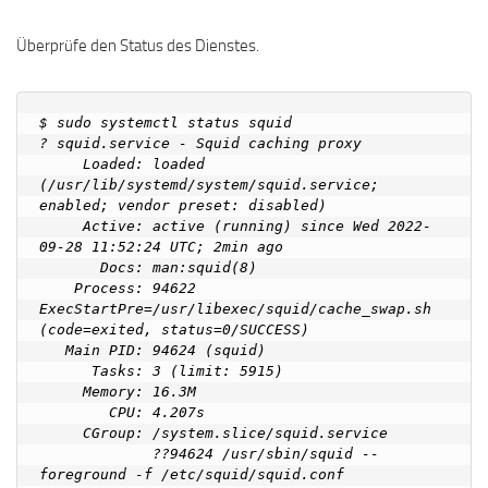
Überprüfe den Status des Dienstes.
$ sudo systemctl status squid

? squid.service - Squid caching proxy

     Loaded: loaded 
(/usr/lib/systemd/system/squid.service; 
enabled; vendor preset: disabled)

     Active: active (running) since Wed 2022-
09-28 11:52:24 UTC; 2min ago

       Docs: man:squid(8)

    Process: 94622 
ExecStartPre=/usr/libexec/squid/cache_swap.sh 
(code=exited, status=0/SUCCESS)

   Main PID: 94624 (squid)

      Tasks: 3 (limit: 5915)

     Memory: 16.3M

        CPU: 4.207s

     CGroup: /system.slice/squid.service

             ??94624 /usr/sbin/squid --
foreground -f /etc/squid/squid.conf
