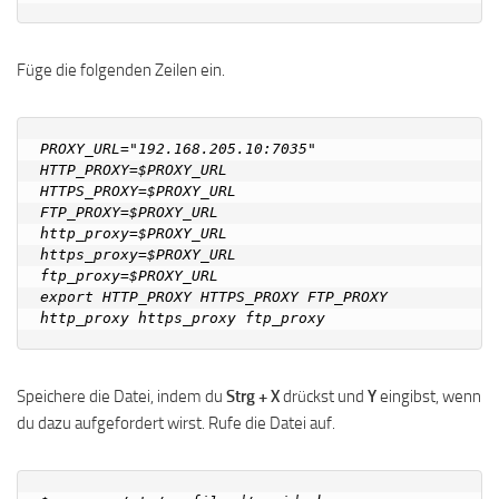
Füge die folgenden Zeilen ein.
PROXY_URL="192.168.205.10:7035"

HTTP_PROXY=$PROXY_URL

HTTPS_PROXY=$PROXY_URL

FTP_PROXY=$PROXY_URL

http_proxy=$PROXY_URL

https_proxy=$PROXY_URL

ftp_proxy=$PROXY_URL

export HTTP_PROXY HTTPS_PROXY FTP_PROXY 
Speichere die Datei, indem du
Strg + X
drückst und
Y
eingibst, wenn
du dazu aufgefordert wirst. Rufe die Datei auf.