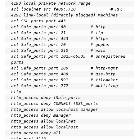
4193 local private network range

acl localnet src fe80::/10              # RFC 
4291 link-local (directly plugged) machines

acl SSL_ports port 443

acl Safe_ports port 80          # http

acl Safe_ports port 21          # ftp

acl Safe_ports port 443         # https

acl Safe_ports port 70          # gopher

acl Safe_ports port 210         # wais

acl Safe_ports port 1025-65535  # unregistered 
ports

acl Safe_ports port 280         # http-mgmt

acl Safe_ports port 488         # gss-http

acl Safe_ports port 591         # filemaker

acl Safe_ports port 777         # multiling 
http

http_access deny !Safe_ports

http_access deny CONNECT !SSL_ports

http_access allow localhost manager

http_access deny manager

http_access allow localnet

http_access allow localhost

http_access deny all

http_port 3128
