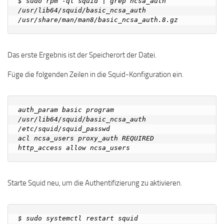
$ sudo rpm -ql squid | grep ncsa_auth

/usr/lib64/squid/basic_ncsa_auth

Das erste Ergebnis ist der Speicherort der Datei.
Füge die folgenden Zeilen in die Squid-Konfiguration ein.
auth_param basic program 
/usr/lib64/squid/basic_ncsa_auth 
/etc/squid/squid_passwd

acl ncsa_users proxy_auth REQUIRED

Starte Squid neu, um die Authentifizierung zu aktivieren.