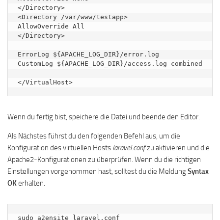
</Directory>

<Directory /var/www/testapp>

AllowOverride All

</Directory>

ErrorLog ${APACHE_LOG_DIR}/error.log

CustomLog ${APACHE_LOG_DIR}/access.log combined

</VirtualHost>
Wenn du fertig bist, speichere die Datei und beende den Editor.
Als Nächstes führst du den folgenden Befehl aus, um die
Konfiguration des virtuellen Hosts
laravel.conf
zu aktivieren und die
Apache2-Konfigurationen zu überprüfen. Wenn du die richtigen
Einstellungen vorgenommen hast, solltest du die Meldung
Syntax
OK
erhalten.
sudo a2ensite laravel.conf
