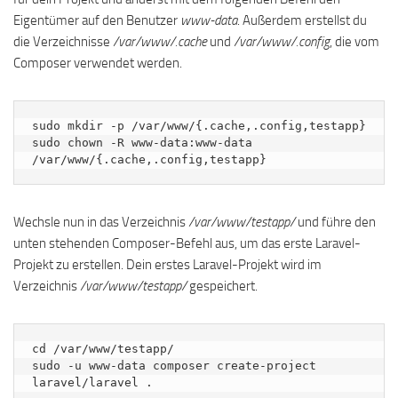
Eigentümer auf den Benutzer
www-data
. Außerdem erstellst du
die Verzeichnisse
/var/www/.cache
und
/var/www/.config
, die vom
Composer verwendet werden.
sudo mkdir -p /var/www/{.cache,.config,testapp}

sudo chown -R www-data:www-data 
/var/www/{.cache,.config,testapp}
Wechsle nun in das Verzeichnis
/var/www/testapp/
und führe den
unten stehenden Composer-Befehl aus, um das erste Laravel-
Projekt zu erstellen. Dein erstes Laravel-Projekt wird im
Verzeichnis
/var/www/testapp/
gespeichert.
cd /var/www/testapp/

sudo -u www-data composer create-project 
laravel/laravel .