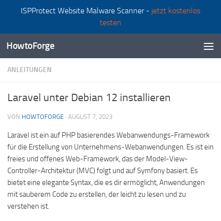
ISPProtect Website Malware Scanner -
jetzt kostenlos
Zum Inhalt springen
testen
HowtoForge
ANLEITUNGEN
Laravel unter Debian 12 installieren
VON
HOWTOFORGE
·
AUGUST 7, 2023
Laravel ist ein auf PHP basierendes Webanwendungs-Framework
für die Erstellung von Unternehmens-Webanwendungen. Es ist ein
freies und offenes Web-Framework, das der Model-View-
Controller-Architektur (MVC) folgt und auf Symfony basiert. Es
bietet eine elegante Syntax, die es dir ermöglicht, Anwendungen
mit sauberem Code zu erstellen, der leicht zu lesen und zu
verstehen ist.