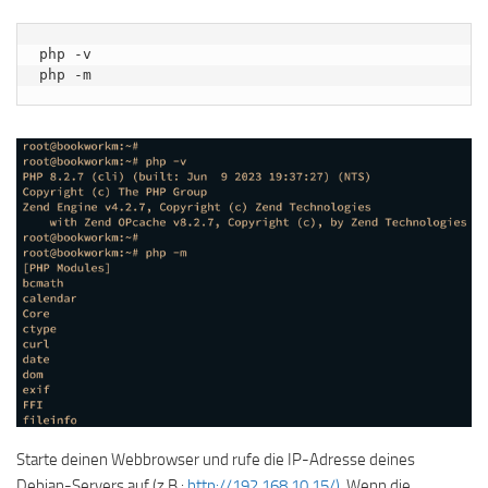
php -v

php -m
Starte deinen Webbrowser und rufe die IP-Adresse deines
Debian-Servers auf (z.B.:
http://192.168.10.15/)
. Wenn die