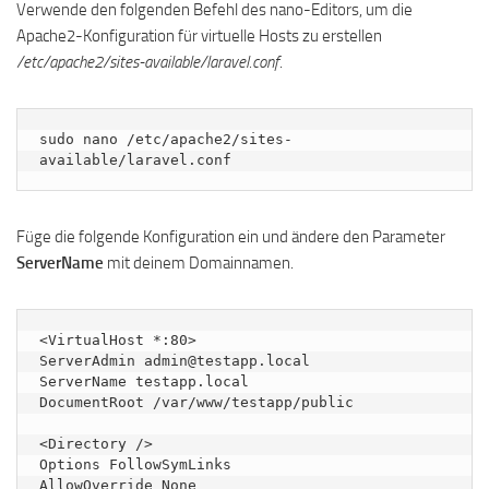
Verwende den folgenden Befehl des nano-Editors, um die
Apache2-Konfiguration für virtuelle Hosts zu erstellen
/etc/apache2/sites-available/laravel.conf
.
sudo nano /etc/apache2/sites-
available/laravel.conf
Füge die folgende Konfiguration ein und ändere den Parameter
ServerName
mit deinem Domainnamen.
<VirtualHost *:80>

ServerAdmin admin@testapp.local

ServerName testapp.local

DocumentRoot /var/www/testapp/public

<Directory />

Options FollowSymLinks

AllowOverride None
