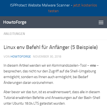
ISPProtect Website Malware Scanner -
jetzt kostenlos
Zum Inhalt springen
testen
HowtoForge
ANLEITUNGEN
Linux env Befehl für Anfänger (5 Beispiele)
VON
HOWTOFORGE
·
NOVEMBER 30, 2018
In diesem Artikel werden wir ein Kommandozeilen-Tool –
env
–
besprechen, das nicht nur den Zugriff auf die Shell-Umgebung
ermöglicht, sondern es Ihnen auch ermöglicht, bei Bedarf
Änderungen daran vorzunehmen.
Aber bevor wir das tun, ist es erwähnenswert, dass alle in diesem
Tutorial erwähnten Befehle und Anweisungen auf der Bash-Shell
unter Ubuntu 18.04 LTS getestet wurden.