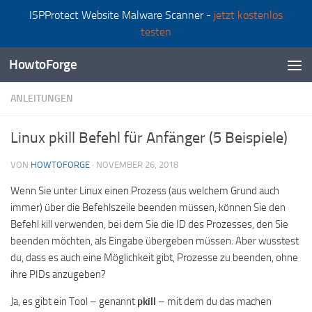
ISPProtect Website Malware Scanner -
jetzt kostenlos
Zum Inhalt springen
testen
HowtoForge
ANLEITUNGEN
Linux pkill Befehl für Anfänger (5 Beispiele)
VON
HOWTOFORGE
·
NOVEMBER 26, 2018
Wenn Sie unter Linux einen Prozess (aus welchem Grund auch
immer) über die Befehlszeile beenden müssen, können Sie den
Befehl kill verwenden, bei dem Sie die ID des Prozesses, den Sie
beenden möchten, als Eingabe übergeben müssen. Aber wusstest
du, dass es auch eine Möglichkeit gibt, Prozesse zu beenden, ohne
ihre PIDs anzugeben?
Ja, es gibt ein Tool – genannt
pkill
– mit dem du das machen