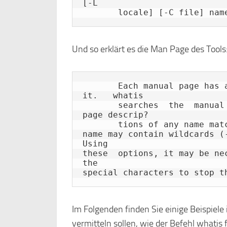
[-L

       locale] [-C file] nam
Und so erklärt es die Man Page des Tools
       Each manual page has a short description available within  
it.   whatis

       searches  the  manual
page descrip?

       tions of any name matc
name may contain wildcards (
Using

these  options, it may be ne
the

special characters to stop t
Im Folgenden finden Sie einige Beispiele
vermitteln sollen, wie der Befehl whatis f