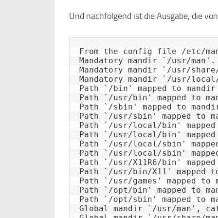
Und nachfolgend ist die Ausgabe, die von
From the config file /etc/man
Mandatory mandir `/usr/man'.

Mandatory mandir `/usr/share/
Mandatory mandir `/usr/local/
Path `/bin' mapped to mandir 
Path `/usr/bin' mapped to man
Path `/sbin' mapped to mandir
Path `/usr/sbin' mapped to ma
Path `/usr/local/bin' mapped 
Path `/usr/local/bin' mapped
Path `/usr/local/sbin' mapped
Path `/usr/local/sbin' mappe
Path `/usr/X11R6/bin' mapped 
Path `/usr/bin/X11' mapped to
Path `/usr/games' mapped to m
Path `/opt/bin' mapped to man
Path `/opt/sbin' mapped to ma
Global mandir `/usr/man', cat
Global mandir `/usr/share/man