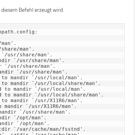
 diesem Befehl erzeugt wird:
path.config:

man'.

share/man'.

`/usr/share/man'.

dir `/usr/share/man'.

 `/usr/share/man'.

ndir `/usr/share/man'.

to mandir `/usr/local/man'.

 to mandir `/usr/local/share/man'.

 to mandir `/usr/local/man'.

d to mandir `/usr/local/share/man'.

to mandir `/usr/X11R6/man'.

 mandir `/usr/X11R6/man'.

andir `/usr/share/man'.

dir `/opt/man'.

ndir `/opt/man'.

dir `/var/cache/man/fsstnd'.

', catdir `/var/cache/man'.
