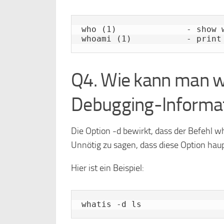
who (1)              - show w
whoami (1)           - print
Q4. Wie kann man w
Debugging-Informat
Die Option -d bewirkt, dass der Befehl 
Unnötig zu sagen, dass diese Option haup
Hier ist ein Beispiel:
whatis -d ls