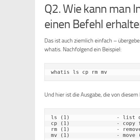
Q2. Wie kann man In
einen Befehl erhalt
Das ist auch ziemlich einfach – übergeb
whatis. Nachfolgend ein Beispiel:
whatis ls cp rm mv
Und hier ist die Ausgabe, die von diesem 
ls (1)               - list d
cp (1)               - copy f
rm (1)               - remove
mv (1)               - move 