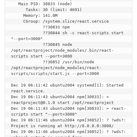
   Main PID: 30833 (node)

      Tasks: 30 (limit: 4691)

     Memory: 141.0M

     CGroup: /system.slice/react.service

             ??30833 npm

             ??30844 sh -c react-scripts start 
"--port=3000"

             ??30845 node 
/opt/reactproject/node_modules/.bin/react-
scripts start --port=3000

             ??30852 /usr/bin/node 
/opt/reactproject/node_modules/react-
scripts/scripts/start.js --port=3000

Dec 19 06:11:42 ubuntu2004 systemd[1]: Started 
react.service.

Dec 19 06:11:43 ubuntu2004 npm[30833]: > 
reactproject@0.1.0 start /opt/reactproject

Dec 19 06:11:43 ubuntu2004 npm[30833]: > react-
scripts start "--port=3000"

Dec 19 06:11:46 ubuntu2004 npm[30852]: ? ?wds?: 
Project is running at http://0.0.0.0:3000/

Dec 19 06:11:46 ubuntu2004 npm[30852]: ? ?wds?: 