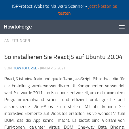
ISPProtect Website Malware Scanner -
jetzt kostenlos
Zum Inhalt springen
testen
HowtoForge
ANLEITUNGEN
So installieren Sie ReactJS auf Ubuntu 20.04
VON
HOWTOFORGE
·
JANUAR 5, 2021
ReactJS ist eine freie und quelloffene JavaScript-Bibliothek, die für
die Erstellung wiederverwendbarer UI-Komponenten verwendet
wird. Sie wurde 2011 von Facebook entwickelt, um mit minimalem
Programmieraufwand schnell und effizient umfangreiche und
ansprechende Web-Apps zu erstellen. Mit ihr können Sie
interaktive Elemente auf Websites erstellen. Es verwendet Virtual
DOM, das die App schnell macht. Es bietet eine Vielzahl von
Funktionen, darunter Virtual DOM, One-way Data Binding,