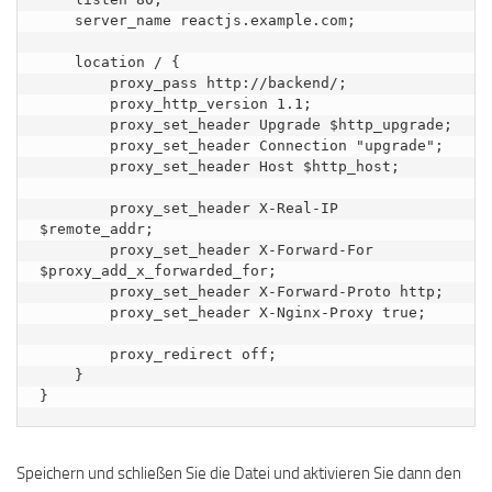
    server_name reactjs.example.com;

    location / {

        proxy_pass http://backend/;

        proxy_http_version 1.1;

        proxy_set_header Upgrade $http_upgrade;

        proxy_set_header Connection "upgrade";

        proxy_set_header Host $http_host;

        proxy_set_header X-Real-IP 
$remote_addr;

        proxy_set_header X-Forward-For 
$proxy_add_x_forwarded_for;

        proxy_set_header X-Forward-Proto http;

        proxy_set_header X-Nginx-Proxy true;

        proxy_redirect off;

    }

Speichern und schließen Sie die Datei und aktivieren Sie dann den