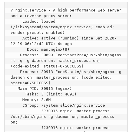
? nginx.service - A high performance web server 
and a reverse proxy server

     Loaded: loaded 
(/lib/systemd/system/nginx.service; enabled; 
vendor preset: enabled)

     Active: active (running) since Sat 2020-
12-19 06:12:42 UTC; 4s ago

       Docs: man:nginx(8)

    Process: 30899 ExecStartPre=/usr/sbin/nginx 
-t -q -g daemon on; master_process on; 
(code=exited, status=0/SUCCESS)

    Process: 30913 ExecStart=/usr/sbin/nginx -g 
daemon on; master_process on; (code=exited, 
status=0/SUCCESS)

   Main PID: 30915 (nginx)

      Tasks: 3 (limit: 4691)

     Memory: 3.6M

     CGroup: /system.slice/nginx.service

             ??30915 nginx: master process 
/usr/sbin/nginx -g daemon on; master_process 
on;

             ??30916 nginx: worker process
