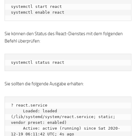
systemctl start react

systemctl enable react
Sie können den Status des React-Dienstes mit dem folgenden
Befehl überprüfen:
systemctl status react
Sie sollten die folgende Ausgabe erhalten:
? react.service

     Loaded: loaded 
(/lib/systemd/system/react.service; static; 
vendor preset: enabled)

     Active: active (running) since Sat 2020-
12-19 06:11:42 UTC; 4s ago
