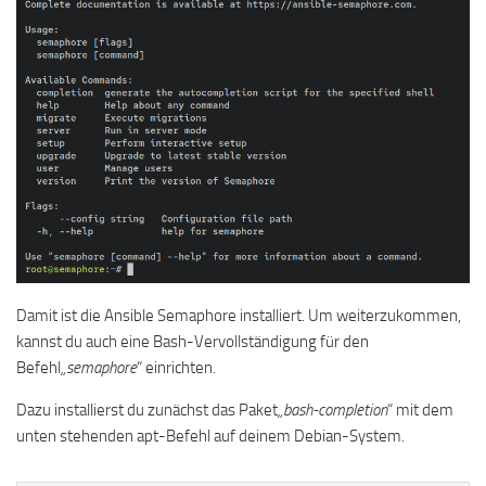
Damit ist die Ansible Semaphore installiert. Um weiterzukommen,
kannst du auch eine Bash-Vervollständigung für den
Befehl
„semaphore
“ einrichten.
Dazu installierst du zunächst das Paket
„bash-completion
“ mit dem
unten stehenden apt-Befehl auf deinem Debian-System.