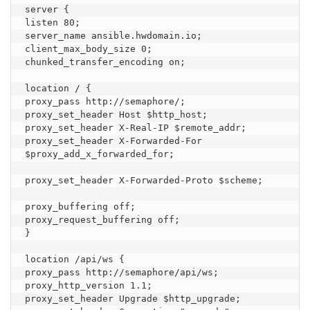
server {

listen 80;

server_name ansible.hwdomain.io;

client_max_body_size 0;

chunked_transfer_encoding on;

location / {

proxy_pass http://semaphore/;

proxy_set_header Host $http_host;

proxy_set_header X-Real-IP $remote_addr;

proxy_set_header X-Forwarded-For 
$proxy_add_x_forwarded_for;

proxy_set_header X-Forwarded-Proto $scheme;

proxy_buffering off;

proxy_request_buffering off;

}

location /api/ws {

proxy_pass http://semaphore/api/ws;

proxy_http_version 1.1;

proxy_set_header Upgrade $http_upgrade;
