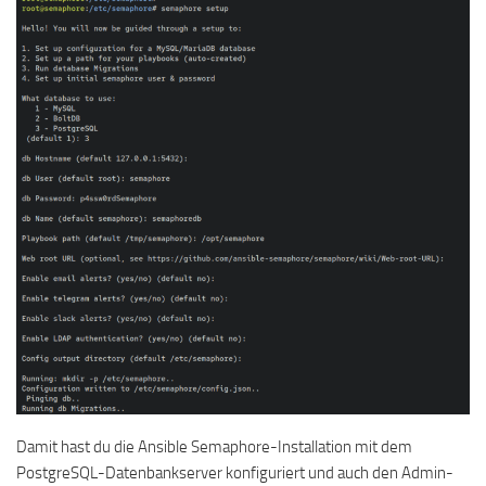
Damit hast du die Ansible Semaphore-Installation mit dem
PostgreSQL-Datenbankserver konfiguriert und auch den Admin-