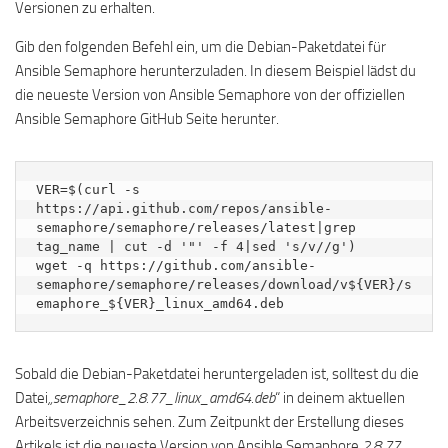
Versionen zu erhalten.
Gib den folgenden Befehl ein, um die Debian-Paketdatei für
Ansible Semaphore herunterzuladen. In diesem Beispiel lädst du
die neueste Version von Ansible Semaphore von der offiziellen
Ansible Semaphore GitHub Seite herunter.
VER=$(curl -s 
https://api.github.com/repos/ansible-
semaphore/semaphore/releases/latest|grep 
tag_name | cut -d '"' -f 4|sed 's/v//g')

wget -q https://github.com/ansible-
semaphore/semaphore/releases/download/v${VER}/s
emaphore_${VER}_linux_amd64.deb
Sobald die Debian-Paketdatei heruntergeladen ist, solltest du die
Datei
„semaphore_2.8.77_linux_amd64.deb
“ in deinem aktuellen
Arbeitsverzeichnis sehen. Zum Zeitpunkt der Erstellung dieses
Artikels ist die neueste Version von Ansible Semaphore
2.8.77
.