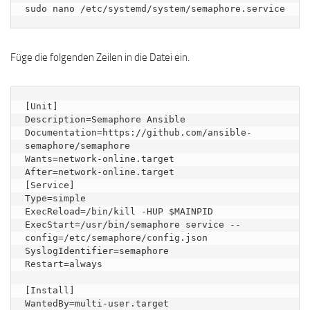
sudo nano /etc/systemd/system/semaphore.service
Füge die folgenden Zeilen in die Datei ein.
[Unit]

Description=Semaphore Ansible

Documentation=https://github.com/ansible-
semaphore/semaphore

Wants=network-online.target

After=network-online.target

[Service]

Type=simple

ExecReload=/bin/kill -HUP $MAINPID

ExecStart=/usr/bin/semaphore service --
config=/etc/semaphore/config.json

SyslogIdentifier=semaphore

Restart=always

[Install]

WantedBy=multi-user.target