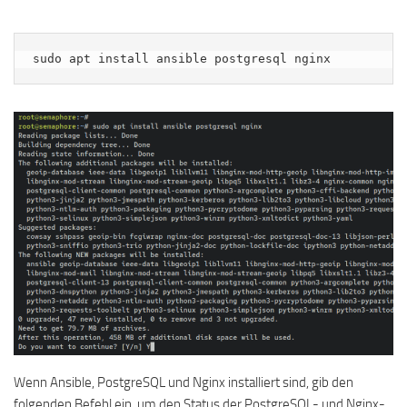
sudo apt install ansible postgresql nginx
Wenn Ansible, PostgreSQL und Nginx installiert sind, gib den
folgenden Befehl ein, um den Status der PostgreSQL- und Nginx-