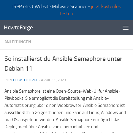
ISPProtect Website Malware Scanner -
jetzt kostenlos
Zum Inhalt springen
testen
HowtoForge
ANLEITUNGEN
So installierst du Ansible Semaphore unter
Debian 11
VON
HOWTOFORGE
·
APRIL 11, 2023
Ansible Semaphore ist eine Open-Source-Web-UI für Ansible-
Playbooks. Sie ermöglicht die Bereitstellung mit Ansible-
Automatisierung über einen Webbrowser. Ansible Semaphore ist
ausschließlich in Go geschrieben und kann auf Linux, Windows und
macOS ausgeführt werden. Ansible Semaphore ermöglicht das
Deployment über Ansible von einem intuitiven und