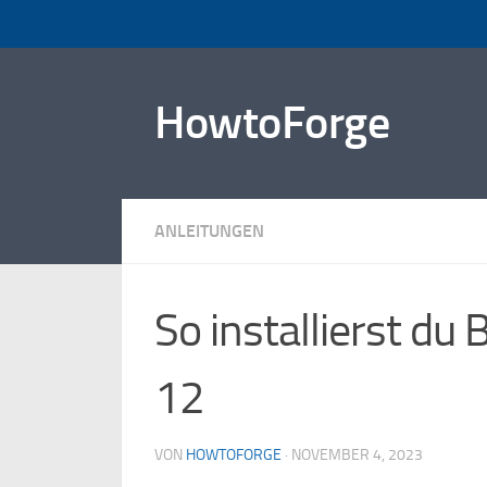
Zum Inhalt springen
HowtoForge
ANLEITUNGEN
So installierst du
12
VON
HOWTOFORGE
·
NOVEMBER 4, 2023