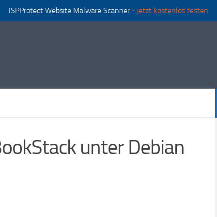
ISPProtect Website Malware Scanner -
jetzt kostenlos testen
 BookStack unter Debian