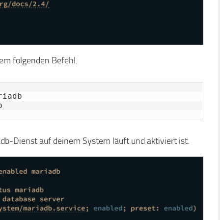
em folgenden Befehl.
iadb

b
db-Dienst auf deinem System läuft und aktiviert ist.