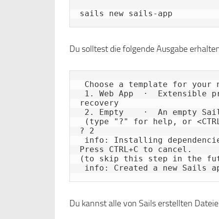
sails new sails-app
Du solltest die folgende Ausgabe erhalten
 Choose a template for your new Sails app:

 1. Web App  ·  Extensible project with auth, login, & password 
recovery

 2. Empty    ·  An empty Sails app, yours to configure

 (type "?" for help, or <CTRL+C> to cancel)

? 2

 info: Installing dependencies...

Press CTRL+C to cancel.

(to skip this step in the fut
Du kannst alle von Sails erstellten Date