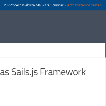
ISPProtect Website Malware Scanner -
jetzt kostenlos testen
 das Sails.js Framework