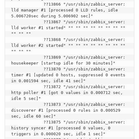
             ??13866 "/usr/sbin/zabbix_server: 
lld manager #1 [processed 0 LLD rules, idle 
5.006720sec during 5.006902 sec]"

             ??13867 "/usr/sbin/zabbix_server: 
lld worker #1 started" "" "" "" "" "" "" "" "" 
"" "" ""

             ??13868 "/usr/sbin/zabbix_server: 
lld worker #2 started" "" "" "" "" "" "" "" "" 
"" "" ""

             ??13869 "/usr/sbin/zabbix_server: 
housekeeper [startup idle for 30 minutes]"

             ??13870 "/usr/sbin/zabbix_server: 
timer #1 [updated 0 hosts, suppressed 0 events 
in 0.001594 sec, idle 41 sec]"

             ??13872 "/usr/sbin/zabbix_server: 
http poller #1 [got 0 values in 0.000712 sec, 
idle 5 sec]"

             ??13873 "/usr/sbin/zabbix_server: 
discoverer #1 [processed 0 rules in 0.000529 
sec, idle 60 sec]"

             ??13875 "/usr/sbin/zabbix_server: 
history syncer #1 [processed 0 values, 0 
triggers in 0.000020 sec, idle 1 sec]"
