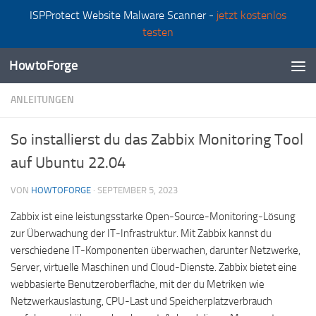
ISPProtect Website Malware Scanner -
jetzt kostenlos
Zum Inhalt springen
testen
HowtoForge
ANLEITUNGEN
So installierst du das Zabbix Monitoring Tool
auf Ubuntu 22.04
VON
HOWTOFORGE
·
SEPTEMBER 5, 2023
Zabbix ist eine leistungsstarke Open-Source-Monitoring-Lösung
zur Überwachung der IT-Infrastruktur. Mit Zabbix kannst du
verschiedene IT-Komponenten überwachen, darunter Netzwerke,
Server, virtuelle Maschinen und Cloud-Dienste. Zabbix bietet eine
webbasierte Benutzeroberfläche, mit der du Metriken wie
Netzwerkauslastung, CPU-Last und Speicherplatzverbrauch