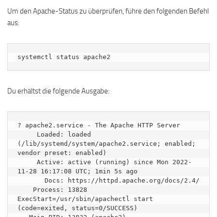
Um den Apache-Status zu überprüfen, führe den folgenden Befehl
aus:
systemctl status apache2
Du erhältst die folgende Ausgabe:
? apache2.service - The Apache HTTP Server

     Loaded: loaded 
(/lib/systemd/system/apache2.service; enabled; 
vendor preset: enabled)

     Active: active (running) since Mon 2022-
11-28 16:17:08 UTC; 1min 5s ago

       Docs: https://httpd.apache.org/docs/2.4/

    Process: 13828 
ExecStart=/usr/sbin/apachectl start 
(code=exited, status=0/SUCCESS)
