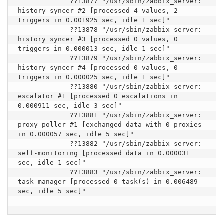
             ??13877 "/usr/sbin/zabbix_server: 
history syncer #2 [processed 4 values, 2 
triggers in 0.001925 sec, idle 1 sec]"

             ??13878 "/usr/sbin/zabbix_server: 
history syncer #3 [processed 0 values, 0 
triggers in 0.000013 sec, idle 1 sec]"

             ??13879 "/usr/sbin/zabbix_server: 
history syncer #4 [processed 0 values, 0 
triggers in 0.000025 sec, idle 1 sec]"

             ??13880 "/usr/sbin/zabbix_server: 
escalator #1 [processed 0 escalations in 
0.000911 sec, idle 3 sec]"

             ??13881 "/usr/sbin/zabbix_server: 
proxy poller #1 [exchanged data with 0 proxies 
in 0.000057 sec, idle 5 sec]"

             ??13882 "/usr/sbin/zabbix_server: 
self-monitoring [processed data in 0.000031 
sec, idle 1 sec]"

             ??13883 "/usr/sbin/zabbix_server: 
task manager [processed 0 task(s) in 0.006489 
sec, idle 5 sec]"
