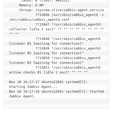
      Tasks: 6 (limit: 464122)

     Memory: 6.0M

     CGroup: /system.slice/zabbix-agent.service

             ??13846 /usr/sbin/zabbix_agentd -c 
/etc/zabbix/zabbix_agentd.conf

             ??13847 "/usr/sbin/zabbix_agentd: 
collector [idle 1 sec]" "" "" "" "" "" "" "" "" 
"" ""

             ??13848 "/usr/sbin/zabbix_agentd: 
listener #1 [waiting for connection]"

             ??13849 "/usr/sbin/zabbix_agentd: 
listener #2 [waiting for connection]"

             ??13850 "/usr/sbin/zabbix_agentd: 
listener #3 [waiting for connection]"

             ??13851 "/usr/sbin/zabbix_agentd: 
active checks #1 [idle 1 sec]" "" "" ""

Nov 28 16:17:17 ubuntu22041 systemd[1]: 
Starting Zabbix Agent...

Nov 28 16:17:18 ubuntu22041 systemd[1]: Started 
Zabbix Agent.
