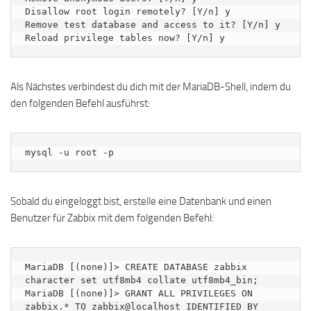
Disallow root login remotely? [Y/n] y

Remove test database and access to it? [Y/n] y

Als Nächstes verbindest du dich mit der MariaDB-Shell, indem du
den folgenden Befehl ausführst:
mysql -u root -p
Sobald du eingeloggt bist, erstelle eine Datenbank und einen
Benutzer für Zabbix mit dem folgenden Befehl:
MariaDB [(none)]> CREATE DATABASE zabbix 
character set utf8mb4 collate utf8mb4_bin;

MariaDB [(none)]> GRANT ALL PRIVILEGES ON 
zabbix.* TO zabbix@localhost IDENTIFIED BY 