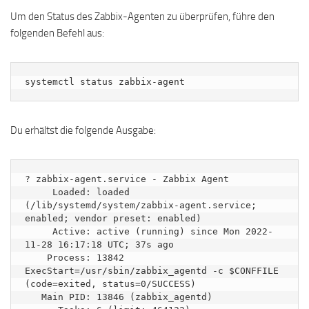
Um den Status des Zabbix-Agenten zu überprüfen, führe den
folgenden Befehl aus:
systemctl status zabbix-agent
Du erhältst die folgende Ausgabe:
? zabbix-agent.service - Zabbix Agent

     Loaded: loaded 
(/lib/systemd/system/zabbix-agent.service; 
enabled; vendor preset: enabled)

     Active: active (running) since Mon 2022-
11-28 16:17:18 UTC; 37s ago

    Process: 13842 
ExecStart=/usr/sbin/zabbix_agentd -c $CONFFILE 
(code=exited, status=0/SUCCESS)

   Main PID: 13846 (zabbix_agentd)
