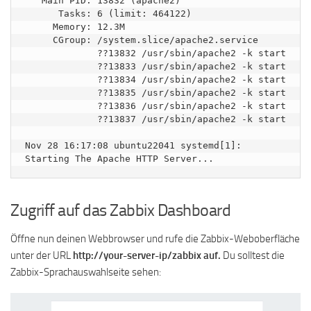
   Main PID: 13832 (apache2)

      Tasks: 6 (limit: 464122)

     Memory: 12.3M

     CGroup: /system.slice/apache2.service

             ??13832 /usr/sbin/apache2 -k start

             ??13833 /usr/sbin/apache2 -k start

             ??13834 /usr/sbin/apache2 -k start

             ??13835 /usr/sbin/apache2 -k start

             ??13836 /usr/sbin/apache2 -k start

             ??13837 /usr/sbin/apache2 -k start

Nov 28 16:17:08 ubuntu22041 systemd[1]: 
Zugriff auf das Zabbix Dashboard
Öffne nun deinen Webbrowser und rufe die Zabbix-Weboberfläche
unter der URL
http://your-server-ip/zabbix auf.
Du solltest die
Zabbix-Sprachauswahlseite sehen: