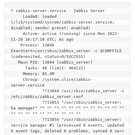
? zabbix-server.service - Zabbix Server

     Loaded: loaded 
(/lib/systemd/system/zabbix-server.service; 
disabled; vendor preset: enabled)

     Active: active (running) since Mon 2022-
11-28 16:17:18 UTC; 6s ago

    Process: 13840 
ExecStart=/usr/sbin/zabbix_server -c $CONFFILE 
(code=exited, status=0/SUCCESS)

   Main PID: 13844 (zabbix_server)

      Tasks: 48 (limit: 464122)

     Memory: 85.3M

     CGroup: /system.slice/zabbix-
server.service

             ??13844 /usr/sbin/zabbix_server -c 
/etc/zabbix/zabbix_server.conf

             ??13853 "/usr/sbin/zabbix_server: 
ha manager" "" "" "" "" "" "" "" "" "" "" "" "" 
"" "" "" "" "" "" "" "" "" ""

             ??13854 "/usr/sbin/zabbix_server: 
service manager #1 [processed 0 events, updated 
0 event tags, deleted 0 problems, synced 0 ser>
