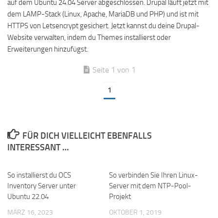
auf dem Ubuntu 24.04 Server abgeschlossen. Drupal läuft jetzt mit
dem LAMP-Stack (Linux, Apache, MariaDB und PHP) und ist mit
HTTPS von Letsencrypt gesichert. Jetzt kannst du deine Drupal-
Website verwalten, indem du Themes installierst oder
Erweiterungen hinzufügst.
Seite 1 von 1
1
FÜR DICH VIELLEICHT EBENFALLS
INTERESSANT …
So installierst du OCS
So verbinden Sie Ihren Linux-
Inventory Server unter
Server mit dem NTP-Pool-
Ubuntu 22.04
Projekt
MÄRZ 16, 2023
OKTOBER 1, 2019