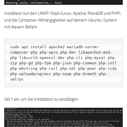
Installiere nun den LAMP-Stack (Linux, Apache, MariaDB und PHP)
und die Composer-Abhängigkeiten auf deinem Ubuntu-System
mit diesem Befehl:
sudo apt install apache2 mariadb-server 
composer php php-apcu php-dev libapache2-mod-
php libcurl4-openssl-dev php-cli php-mysql php-
zip php-gd php-fpm php-json php-common php-intl 
php-mbstring php-curl php-xml php-pear php-tidy 
php-uploadprogress php-soap php-bcmath php-
xmlrpc
Gib Y ein, um die Installation zu bestätigen.