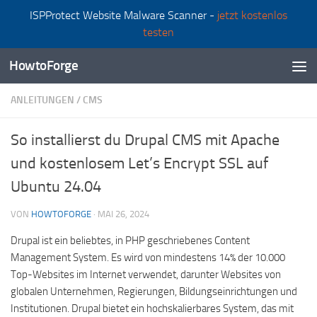
ISPProtect Website Malware Scanner -
jetzt kostenlos
Zum Inhalt springen
testen
HowtoForge
ANLEITUNGEN
/
CMS
So installierst du Drupal CMS mit Apache
und kostenlosem Let’s Encrypt SSL auf
Ubuntu 24.04
VON
HOWTOFORGE
·
MAI 26, 2024
Drupal ist ein beliebtes, in PHP geschriebenes Content
Management System. Es wird von mindestens 14% der 10.000
Top-Websites im Internet verwendet, darunter Websites von
globalen Unternehmen, Regierungen, Bildungseinrichtungen und
Institutionen. Drupal bietet ein hochskalierbares System, das mit