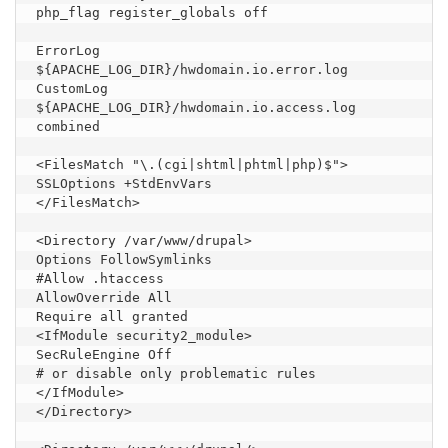
php_flag register_globals off

ErrorLog 
${APACHE_LOG_DIR}/hwdomain.io.error.log

CustomLog 
${APACHE_LOG_DIR}/hwdomain.io.access.log 
combined

<FilesMatch "\.(cgi|shtml|phtml|php)$">

SSLOptions +StdEnvVars

</FilesMatch>

<Directory /var/www/drupal>

Options FollowSymlinks

#Allow .htaccess

AllowOverride All

Require all granted

<IfModule security2_module>

SecRuleEngine Off

# or disable only problematic rules

</IfModule>

</Directory>
