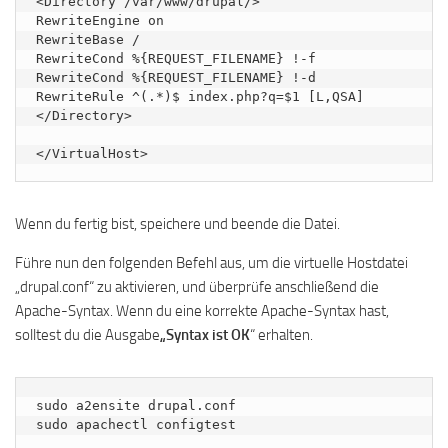
<Directory /var/www/drupal/>

RewriteEngine on

RewriteBase /

RewriteCond %{REQUEST_FILENAME} !-f

RewriteCond %{REQUEST_FILENAME} !-d

RewriteRule ^(.*)$ index.php?q=$1 [L,QSA]

</Directory>

</VirtualHost>
Wenn du fertig bist, speichere und beende die Datei.
Führe nun den folgenden Befehl aus, um die virtuelle Hostdatei
„drupal.conf“ zu aktivieren, und überprüfe anschließend die
Apache-Syntax. Wenn du eine korrekte Apache-Syntax hast,
solltest du die Ausgabe
„Syntax ist OK
“ erhalten.
sudo a2ensite drupal.conf

sudo apachectl configtest