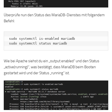
Überprüfe nun den Status des MariaDB-Dienstes mit folgendem
Befehl:
sudo systemctl is-enabled mariadb

sudo systemctl status mariadb
Wie bei Apache siehst du ein „output enabled“ und den Status
„active(running)“, was bestätigt, dass MariaDB beim Booten
gestartet wird und der Status „running“ ist.