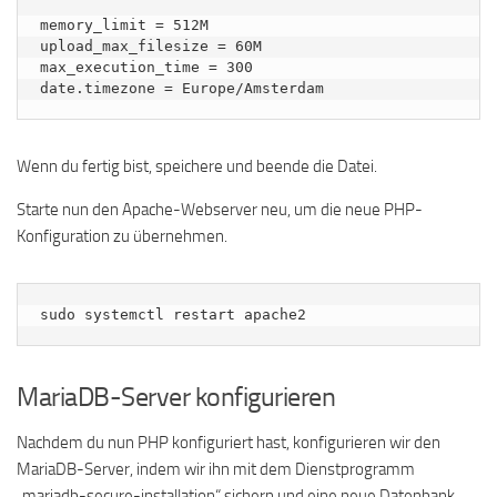
memory_limit = 512M

upload_max_filesize = 60M

max_execution_time = 300

date.timezone = Europe/Amsterdam
Wenn du fertig bist, speichere und beende die Datei.
Starte nun den Apache-Webserver neu, um die neue PHP-
Konfiguration zu übernehmen.
sudo systemctl restart apache2
MariaDB-Server konfigurieren
Nachdem du nun PHP konfiguriert hast, konfigurieren wir den
MariaDB-Server, indem wir ihn mit dem Dienstprogramm
„mariadb-secure-installation“ sichern und eine neue Datenbank