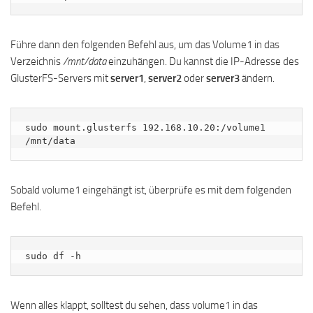
Führe dann den folgenden Befehl aus, um das Volume1 in das
Verzeichnis
/mnt/data
einzuhängen. Du kannst die IP-Adresse des
GlusterFS-Servers mit
server1
,
server2
oder
server3
ändern.
sudo mount.glusterfs 192.168.10.20:/volume1 
/mnt/data
Sobald volume1 eingehängt ist, überprüfe es mit dem folgenden
Befehl.
sudo df -h
Wenn alles klappt, solltest du sehen, dass volume1 in das