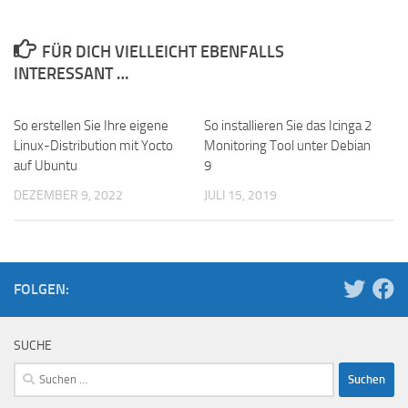
FÜR DICH VIELLEICHT EBENFALLS
INTERESSANT …
So erstellen Sie Ihre eigene
So installieren Sie das Icinga 2
Linux-Distribution mit Yocto
Monitoring Tool unter Debian
auf Ubuntu
9
DEZEMBER 9, 2022
JULI 15, 2019
FOLGEN:
SUCHE
Suchen
nach: