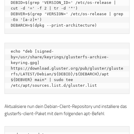
DEBID=$(grep 'VERSION_ID=' /etc/os-release | 
cut -d '=' -f 2 | tr -d '"')

DEBVER=$(grep 'VERSION=' /etc/os-release | grep 
-Eo '[a-z]+')

DEBARCH=$(dpkg --print-architecture)
echo "deb [signed-
by=/usr/share/keyrings/glusterfs-archive-
keyring.gpg] 
https://download.gluster.org/pub/gluster/gluste
rfs/LATEST/Debian/${DEBID}/${DEBARCH}/apt 
${DEBVER} main" | sudo tee 
/etc/apt/sources.list.d/gluster.list
Aktualisiere nun dein Debian-Client-Repository und installiere das
glusterfs-client-Paket mit dem folgenden apt-Befehl.