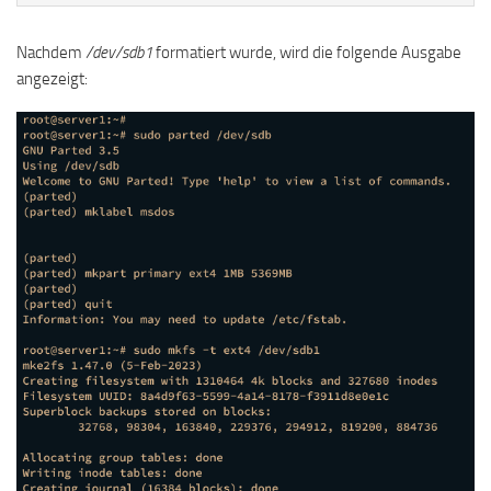
Nachdem
/dev/sdb1
formatiert wurde, wird die folgende Ausgabe
angezeigt: