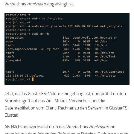
Verzeichnis
/mnt/data
eingehängt ist.
Jetzt, da das GlusterFS-Volume eingehängt ist, überprüfst du den
Schreibzugriff auf das Ziel-Mount-Verzeichnis und die
Datenreplikation vom Client-Rechner zu den Servern im GlusterFS-
Cluster.
Als Nächstes wechselst du in das Verzeichnis
/mnt/data
und