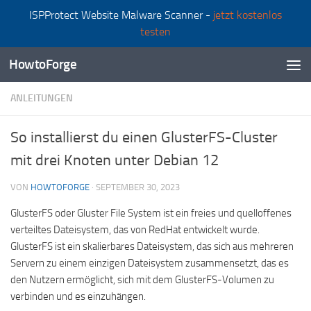
ISPProtect Website Malware Scanner -
jetzt kostenlos
Zum Inhalt springen
testen
HowtoForge
ANLEITUNGEN
So installierst du einen GlusterFS-Cluster
mit drei Knoten unter Debian 12
VON
HOWTOFORGE
·
SEPTEMBER 30, 2023
GlusterFS oder Gluster File System ist ein freies und quelloffenes
verteiltes Dateisystem, das von RedHat entwickelt wurde.
GlusterFS ist ein skalierbares Dateisystem, das sich aus mehreren
Servern zu einem einzigen Dateisystem zusammensetzt, das es
den Nutzern ermöglicht, sich mit dem GlusterFS-Volumen zu
verbinden und es einzuhängen.