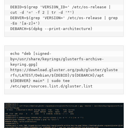
DEBID=$(grep 'VERSION_ID=' /etc/os-release | 
cut -d '=' -f 2 | tr -d '"')

DEBVER=$(grep 'VERSION=' /etc/os-release | grep 
-Eo '[a-z]+')

DEBARCH=$(dpkg --print-architecture)
echo "deb [signed-
by=/usr/share/keyrings/glusterfs-archive-
keyring.gpg] 
https://download.gluster.org/pub/gluster/gluste
rfs/LATEST/Debian/${DEBID}/${DEBARCH}/apt 
${DEBVER} main" | sudo tee 
/etc/apt/sources.list.d/gluster.list