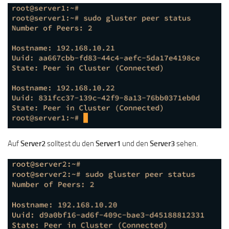
Auf
Server2
solltest du den
Server1
und den
Server3
sehen.