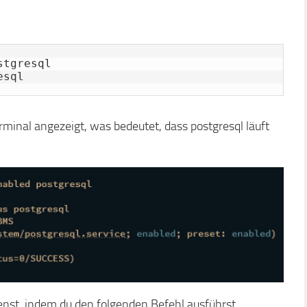
tgresql

esql
minal angezeigt, was bedeutet, dass postgresql läuft
enst, indem du den folgenden Befehl ausführst.