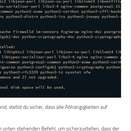
nd, stellst du sicher, dass alle Abhängigkeiten auf
 unten stehenden Befehl, um sicherzustellen, dass der