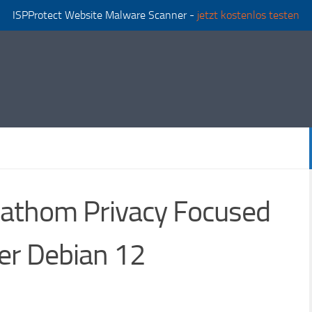
ISPProtect Website Malware Scanner -
jetzt kostenlos testen
 Fathom Privacy Focused
er Debian 12