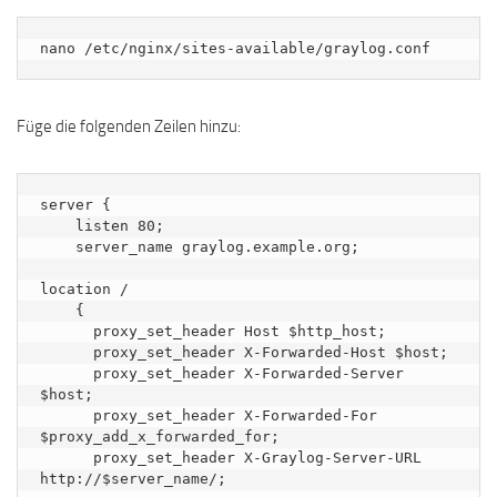
nano /etc/nginx/sites-available/graylog.conf
Füge die folgenden Zeilen hinzu:
server {

    listen 80;

    server_name graylog.example.org;

location /

    {

      proxy_set_header Host $http_host;

      proxy_set_header X-Forwarded-Host $host;

      proxy_set_header X-Forwarded-Server 
$host;

      proxy_set_header X-Forwarded-For 
$proxy_add_x_forwarded_for;

      proxy_set_header X-Graylog-Server-URL 
http://$server_name/;
