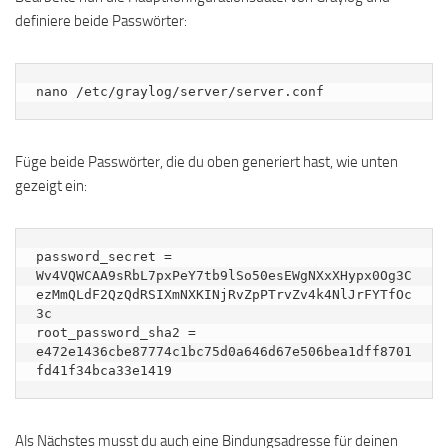
definiere beide Passwörter:
nano /etc/graylog/server/server.conf
Füge beide Passwörter, die du oben generiert hast, wie unten
gezeigt ein:
password_secret = 
Wv4VQWCAA9sRbL7pxPeY7tb9lSo50esEWgNXxXHypx0Og3C
ezMmQLdF2QzQdRSIXmNXKINjRvZpPTrvZv4k4NlJrFYTfOc
3c

root_password_sha2 = 
e472e1436cbe87774c1bc75d0a646d67e506bea1dff8701
Als Nächstes musst du auch eine Bindungsadresse für deinen