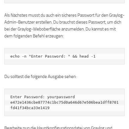
Als Nächstes musst du auch ein sicheres Passwort für den Graylog-
Admin-Benutzer erstellen. Du brauchst dieses Passwort, um dich
bei der Graylog-Weboberfläche anzumelden. Du kannst es mit
dem folgenden Befehl erzeugen:
echo -n "Enter Password: " && head -1
Du solltest die folgende Ausgabe sehen:
Enter Password: yourpassword

e472e1436cbe87774c1bc75d0a646d67e506bea1dff8701
Bearbeite nun die Hauptkonfigurationsdatei von Graylog und