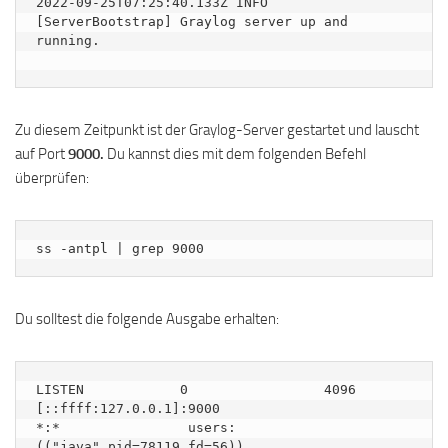
2022-09-25T07:25:40.133Z INFO  
[ServerBootstrap] Graylog server up and 
running.

Zu diesem Zeitpunkt ist der Graylog-Server gestartet und lauscht
auf Port
9000.
Du kannst dies mit dem folgenden Befehl
überprüfen:
ss -antpl | grep 9000
Du solltest die folgende Ausgabe erhalten:
LISTEN            0                 4096                         
[::ffff:127.0.0.1]:9000                                    
*:*                users: