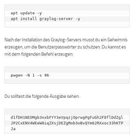
apt update -y

apt install graylog-server -y
Nach der Installation des Graylog-Servers musst du ein Geheimnis
erzeugen, um die Benutzerpasswörter zu schützen. Du kannst es
mit dem folgenden Befehl erzeugen:
pwgen -N 1 -s 96
Du solltest die folgende Ausgabe sehen:
d1fDH1NEOMgb3nxbFYY3eVpqzjOprwgPgFuGh2F0flDdZgl
JP2CxENV4WEeW8iqZXsjDEZgMob3oBvQYm62RXxoc33hKTP