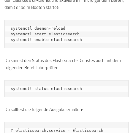
den Elasticsearch-Dienst und aktiviere ihn mit folgendem Befehl,
damit er beim Booten startet:
systemctl daemon-reload

systemctl start elasticsearch

systemctl enable elasticsearch
Du kannst den Status des Elasticsearch-Dienstes auch mit dem
folgenden Befehl überprüfen:
systemctl status elasticsearch
Du solltest die folgende Ausgabe erhalten:
? elasticsearch.service - Elasticsearch
