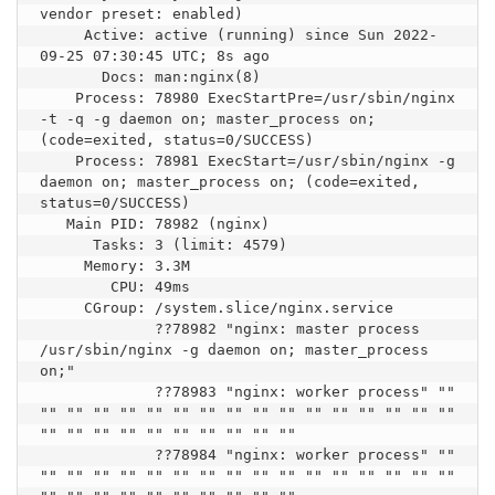
vendor preset: enabled)

     Active: active (running) since Sun 2022-
09-25 07:30:45 UTC; 8s ago

       Docs: man:nginx(8)

    Process: 78980 ExecStartPre=/usr/sbin/nginx 
-t -q -g daemon on; master_process on; 
(code=exited, status=0/SUCCESS)

    Process: 78981 ExecStart=/usr/sbin/nginx -g 
daemon on; master_process on; (code=exited, 
status=0/SUCCESS)

   Main PID: 78982 (nginx)

      Tasks: 3 (limit: 4579)

     Memory: 3.3M

        CPU: 49ms

     CGroup: /system.slice/nginx.service

             ??78982 "nginx: master process 
/usr/sbin/nginx -g daemon on; master_process 
on;"

             ??78983 "nginx: worker process" "" 
"" "" "" "" "" "" "" "" "" "" "" "" "" "" "" "" 
"" "" "" "" "" "" "" "" "" ""

             ??78984 "nginx: worker process" "" 
"" "" "" "" "" "" "" "" "" "" "" "" "" "" "" "" 