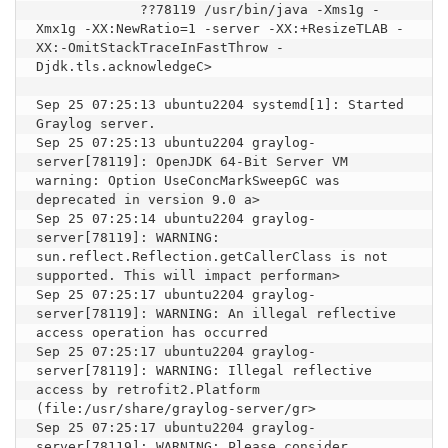
             ??78119 /usr/bin/java -Xms1g -
Xmx1g -XX:NewRatio=1 -server -XX:+ResizeTLAB -
XX:-OmitStackTraceInFastThrow -
Djdk.tls.acknowledgeC>

Sep 25 07:25:13 ubuntu2204 systemd[1]: Started 
Graylog server.

Sep 25 07:25:13 ubuntu2204 graylog-
server[78119]: OpenJDK 64-Bit Server VM 
warning: Option UseConcMarkSweepGC was 
deprecated in version 9.0 a>

Sep 25 07:25:14 ubuntu2204 graylog-
server[78119]: WARNING: 
sun.reflect.Reflection.getCallerClass is not 
supported. This will impact performan>

Sep 25 07:25:17 ubuntu2204 graylog-
server[78119]: WARNING: An illegal reflective 
access operation has occurred

Sep 25 07:25:17 ubuntu2204 graylog-
server[78119]: WARNING: Illegal reflective 
access by retrofit2.Platform 
(file:/usr/share/graylog-server/gr>

Sep 25 07:25:17 ubuntu2204 graylog-
server[78119]: WARNING: Please consider 