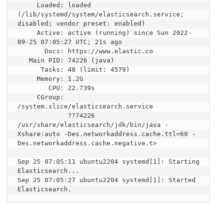
     Loaded: loaded 
(/lib/systemd/system/elasticsearch.service; 
disabled; vendor preset: enabled)

     Active: active (running) since Sun 2022-
09-25 07:05:27 UTC; 21s ago

       Docs: https://www.elastic.co

   Main PID: 74226 (java)

      Tasks: 48 (limit: 4579)

     Memory: 1.2G

        CPU: 22.739s

     CGroup: 
/system.slice/elasticsearch.service

             ??74226 
/usr/share/elasticsearch/jdk/bin/java -
Xshare:auto -Des.networkaddress.cache.ttl=60 -
Des.networkaddress.cache.negative.t>

Sep 25 07:05:11 ubuntu2204 systemd[1]: Starting 
Elasticsearch...

Sep 25 07:05:27 ubuntu2204 systemd[1]: Started 