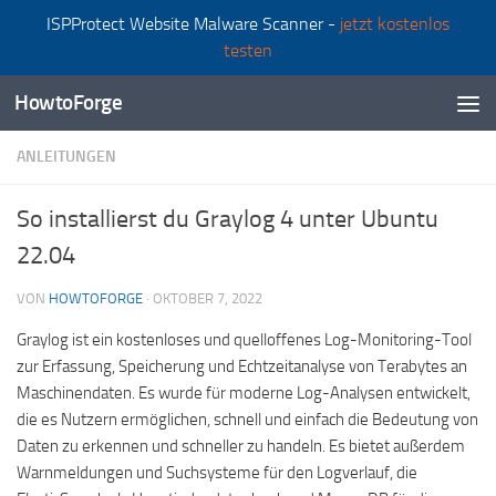
ISPProtect Website Malware Scanner -
jetzt kostenlos
Zum Inhalt springen
testen
HowtoForge
ANLEITUNGEN
So installierst du Graylog 4 unter Ubuntu
22.04
VON
HOWTOFORGE
·
OKTOBER 7, 2022
Graylog ist ein kostenloses und quelloffenes Log-Monitoring-Tool
zur Erfassung, Speicherung und Echtzeitanalyse von Terabytes an
Maschinendaten. Es wurde für moderne Log-Analysen entwickelt,
die es Nutzern ermöglichen, schnell und einfach die Bedeutung von
Daten zu erkennen und schneller zu handeln. Es bietet außerdem
Warnmeldungen und Suchsysteme für den Logverlauf, die