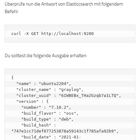
Überprüfe nun die Antwort von Elasticcsearch mit folgendem
Befehl:
curl -X GET http://localhost:9200
Du solltest die folgende Ausgabe erhalten:
{

  "name" : "ubuntu2204",

  "cluster_name" : "graylog",

  "cluster_uuid" : "6IWBEBx_THa2Gzqb7a1LTQ",

  "version" : {

    "number" : "7.10.2",

    "build_flavor" : "oss",

    "build_type" : "deb",

    "build_hash" : 
"747e1cc71def077253878a59143c1f785afa92b9",

    "build_date" : "2021-01-