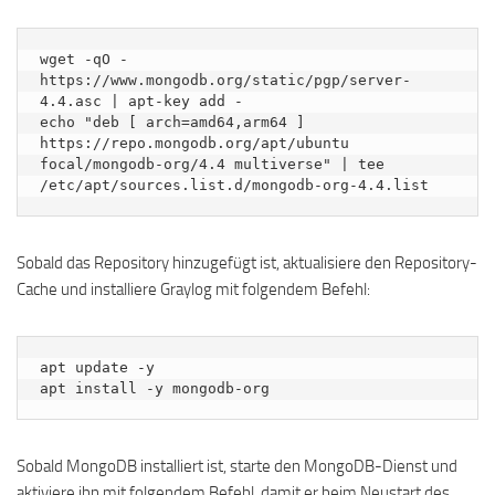
wget -qO - 
https://www.mongodb.org/static/pgp/server-
4.4.asc | apt-key add -

echo "deb [ arch=amd64,arm64 ] 
https://repo.mongodb.org/apt/ubuntu 
focal/mongodb-org/4.4 multiverse" | tee 
/etc/apt/sources.list.d/mongodb-org-4.4.list
Sobald das Repository hinzugefügt ist, aktualisiere den Repository-
Cache und installiere Graylog mit folgendem Befehl:
apt update -y

apt install -y mongodb-org
Sobald MongoDB installiert ist, starte den MongoDB-Dienst und
aktiviere ihn mit folgendem Befehl, damit er beim Neustart des