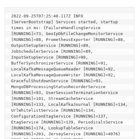
2022-09-25T07:25:40.117Z INFO  
[ServerBootstrap] Services started, startup 
times in ms: {FailureHandlingService 
[RUNNING]=73, GeoIpDbFileChangeMonitorService 
[RUNNING]=88, PrometheusExporter [RUNNING]=88, 
OutputSetupService [RUNNING]=89, 
JobSchedulerService [RUNNING]=89, 
InputSetupService [RUNNING]=90, 
BufferSynchronizerService [RUNNING]=91, 
LocalKafkaMessageQueueReader [RUNNING]=92, 
LocalKafkaMessageQueueWriter [RUNNING]=92, 
GracefulShutdownService [RUNNING]=93, 
MongoDBProcessingStatusRecorderService 
[RUNNING]=93, UserSessionTerminationService 
[RUNNING]=101, StreamCacheService 
[RUNNING]=133, LocalKafkaJournal [RUNNING]=134, 
UrlWhitelistService [RUNNING]=134, 
ConfigurationEtagService [RUNNING]=137, 
EtagService [RUNNING]=139, PeriodicalsService 
[RUNNING]=174, LookupTableService 
[RUNNING]=203, JerseyService [RUNNING]=4076}
