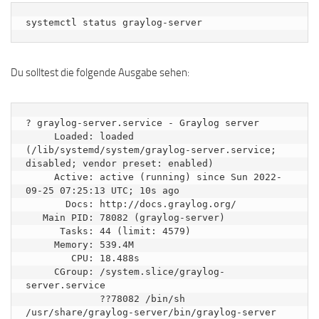
systemctl status graylog-server
Du solltest die folgende Ausgabe sehen:
? graylog-server.service - Graylog server

     Loaded: loaded 
(/lib/systemd/system/graylog-server.service; 
disabled; vendor preset: enabled)

     Active: active (running) since Sun 2022-
09-25 07:25:13 UTC; 10s ago

       Docs: http://docs.graylog.org/

   Main PID: 78082 (graylog-server)

      Tasks: 44 (limit: 4579)

     Memory: 539.4M

        CPU: 18.488s

     CGroup: /system.slice/graylog-
server.service

             ??78082 /bin/sh 
/usr/share/graylog-server/bin/graylog-server
