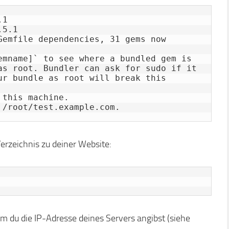
1

5.1

Gemfile dependencies, 31 gems now 
emname]` to see where a bundled gem is 
as root. Bundler can ask for sudo if it 
ur bundle as root will break this 
rzeichnis zu deiner Website:
m du die IP-Adresse deines Servers angibst (siehe