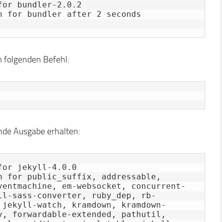
or bundler-2.0.2

 for bundler after 2 seconds

em folgenden Befehl:
gende Ausgabe erhalten:
or jekyll-4.0.0

n for public_suffix, addressable, 
ventmachine, em-websocket, concurrent-
ll-sass-converter, ruby_dep, rb-
 jekyll-watch, kramdown, kramdown-
y, forwardable-extended, pathutil, 