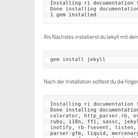
Installing ri documentation f
Done installing documentation
Als Nächstes installierst du Jekyll mit d
gem install jekyll
Nach der Installation solltest du die fol
Installing ri documentation f
Done installing documentatio
colorator, http_parser.rb, e
ruby, i18n, ffi, sassc, jeky
inotify, rb-fsevent, listen,
parser-gfm, liquid, mercenar