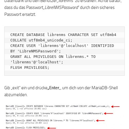
Datenbank und den Benutzer
„librenms
“ zu erstellen. Achte darauf,
dass du das Passwort
„LibreNMSPassword
“ durch dein sicheres
Passwort ersetzt.
CREATE DATABASE librenms CHARACTER SET utf8mb4 
COLLATE utf8mb4_unicode_ci;

CREATE USER 'librenms'@'localhost' IDENTIFIED 
BY 'LibreNMSPassword';

GRANT ALL PRIVILEGES ON librenms.* TO 
'librenms'@'localhost';

FLUSH PRIVILEGES;
Gib „exit“ ein und drücke
„Enter
„, um dich von der MariaDB-Shell
abzumelden.