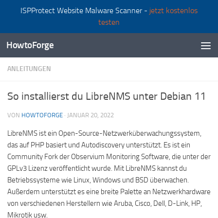
ISPProtect Website Malware Scanner -
jetzt kostenlos
Zum Inhalt springen
testen
HowtoForge
ANLEITUNGEN
So installierst du LibreNMS unter Debian 11
VON
HOWTOFORGE
·
JANUAR 20, 2022
LibreNMS ist ein Open-Source-Netzwerküberwachungssystem,
das auf PHP basiert und Autodiscovery unterstützt. Es ist ein
Community Fork der Observium Monitoring Software, die unter der
GPLv3 Lizenz veröffentlicht wurde. Mit LibreNMS kannst du
Betriebssysteme wie Linux, Windows und BSD überwachen.
Außerdem unterstützt es eine breite Palette an Netzwerkhardware
von verschiedenen Herstellern wie Aruba, Cisco, Dell, D-Link, HP,
Mikrotik usw.