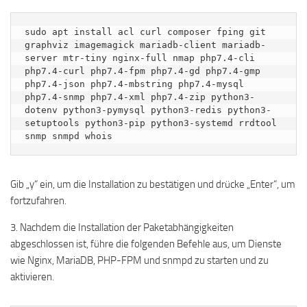
sudo apt install acl curl composer fping git 
graphviz imagemagick mariadb-client mariadb-
server mtr-tiny nginx-full nmap php7.4-cli 
php7.4-curl php7.4-fpm php7.4-gd php7.4-gmp 
php7.4-json php7.4-mbstring php7.4-mysql 
php7.4-snmp php7.4-xml php7.4-zip python3-
dotenv python3-pymysql python3-redis python3-
setuptools python3-pip python3-systemd rrdtool 
snmp snmpd whois
Gib „y“ ein, um die Installation zu bestätigen und drücke „Enter“, um
fortzufahren.
3. Nachdem die Installation der Paketabhängigkeiten
abgeschlossen ist, führe die folgenden Befehle aus, um Dienste
wie Nginx, MariaDB, PHP-FPM und snmpd zu starten und zu
aktivieren.