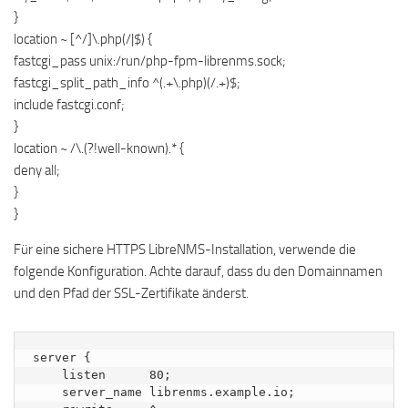
}
location ~ [^/]\.php(/|$) {
fastcgi_pass unix:/run/php-fpm-librenms.sock;
fastcgi_split_path_info ^(.+\.php)(/.+)$;
include fastcgi.conf;
}
location ~ /\.(?!well-known).* {
deny all;
}
}
Für eine sichere HTTPS LibreNMS-Installation, verwende die
folgende Konfiguration. Achte darauf, dass du den Domainnamen
und den Pfad der SSL-Zertifikate änderst.
server {

    listen      80;

    server_name librenms.example.io;
