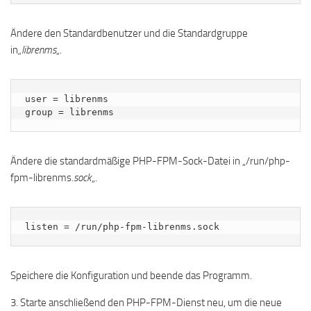
Ändere den Standardbenutzer und die Standardgruppe
in
„librenms
„.
user = librenms

group = librenms
Ändere die standardmäßige PHP-FPM-Sock-Datei in „/run/php-
fpm-librenms
.sock
„.
listen = /run/php-fpm-librenms.sock
Speichere die Konfiguration und beende das Programm.
3. Starte anschließend den PHP-FPM-Dienst neu, um die neue