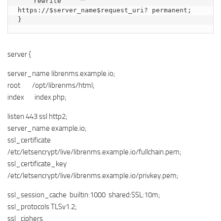
    rewrite     ^   
https://$server_name$request_uri? permanent;

}
server {
server_name librenms.example.io;
root /opt/librenms/html;
index index.php;
listen 443 ssl http2;
server_name example.io;
ssl_certificate
/etc/letsencrypt/live/librenms.example.io/fullchain.pem;
ssl_certificate_key
/etc/letsencrypt/live/librenms.example.io/privkey.pem;
ssl_session_cache builtin:1000 shared:SSL:10m;
ssl_protocols TLSv1.2;
ssl_ciphers