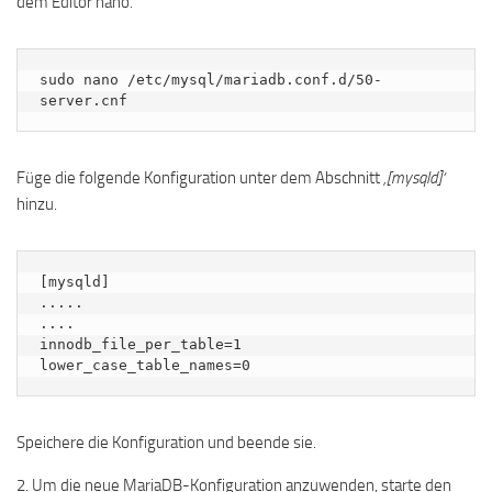
dem Editor nano.
sudo nano /etc/mysql/mariadb.conf.d/50-
server.cnf
Füge die folgende Konfiguration unter dem Abschnitt
‚[mysqld]‘
hinzu.
[mysqld]

.....

....

innodb_file_per_table=1

lower_case_table_names=0
Speichere die Konfiguration und beende sie.
2. Um die neue MariaDB-Konfiguration anzuwenden, starte den