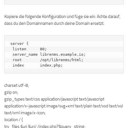
Kopiere die folgende Konfiguration und füge sie ein. Achte darauf,
dass du den Domainnamen durch deine Domain ersetzt.
server {

 listen      80;

 server_name librenms.example.io;

 root        /opt/librenms/html;

 index       index.php;
charset utf-8;
gzip on;
gzip_types text/css application/javascript text/javascript
application/x-javascript image/svg+xml text/plain text/xsd text/xsl
text/xml image/x-icon;
location / {
try_files $uri $uri/ /index.php?$query_string;