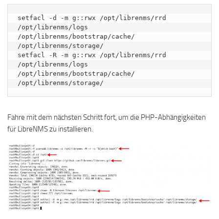
setfacl -d -m g::rwx /opt/librenms/rrd 
/opt/librenms/logs 
/opt/librenms/bootstrap/cache/ 
/opt/librenms/storage/

setfacl -R -m g::rwx /opt/librenms/rrd 
/opt/librenms/logs 
/opt/librenms/bootstrap/cache/ 
/opt/librenms/storage/
Fahre mit dem nächsten Schritt fort, um die PHP-Abhängigkeiten
für LibreNMS zu installieren.