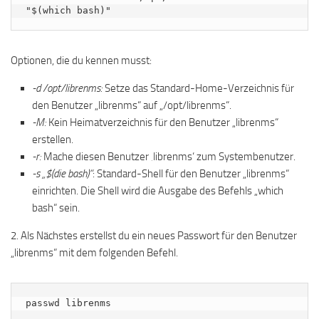
"$(which bash)"
Optionen, die du kennen musst:
-d /opt/librenms:
Setze das Standard-Home-Verzeichnis für
den Benutzer „librenms“ auf „/opt/librenms“.
-M:
Kein Heimatverzeichnis für den Benutzer „librenms“
erstellen.
-r:
Mache diesen Benutzer ‚librenms‘ zum Systembenutzer.
-s „$(die bash)“
: Standard-Shell für den Benutzer „librenms“
einrichten. Die Shell wird die Ausgabe des Befehls „which
bash“ sein.
2. Als Nächstes erstellst du ein neues Passwort für den Benutzer
„librenms“ mit dem folgenden Befehl.
passwd librenms