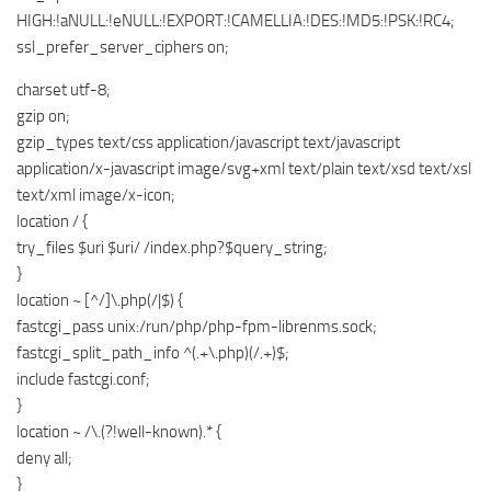
HIGH:!aNULL:!eNULL:!EXPORT:!CAMELLIA:!DES:!MD5:!PSK:!RC4;
ssl_prefer_server_ciphers on;
charset utf-8;
gzip on;
gzip_types text/css application/javascript text/javascript
application/x-javascript image/svg+xml text/plain text/xsd text/xsl
text/xml image/x-icon;
location / {
try_files $uri $uri/ /index.php?$query_string;
}
location ~ [^/]\.php(/|$) {
fastcgi_pass unix:/run/php/php-fpm-librenms.sock;
fastcgi_split_path_info ^(.+\.php)(/.+)$;
include fastcgi.conf;
}
location ~ /\.(?!well-known).* {
deny all;
}