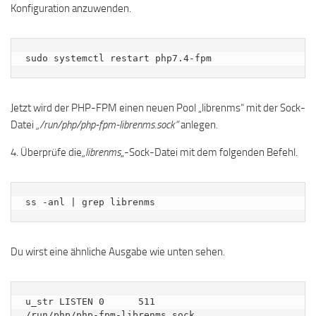
Konfiguration anzuwenden.
sudo systemctl restart php7.4-fpm
Jetzt wird der PHP-FPM einen neuen Pool „librenms“ mit der Sock-
Datei
„/run/php/php-fpm-librenms.sock“
anlegen.
4. Überprüfe die
„librenms
„-Sock-Datei mit dem folgenden Befehl.
ss -anl | grep librenms
Du wirst eine ähnliche Ausgabe wie unten sehen.
u_str LISTEN 0      511                
/run/php/php-fpm-librenms.sock 