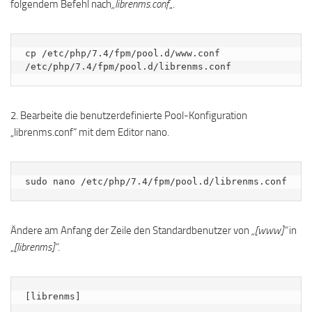
folgendem Befehl nach
„librenms.conf
„.
cp /etc/php/7.4/fpm/pool.d/www.conf 
/etc/php/7.4/fpm/pool.d/librenms.conf
2. Bearbeite die benutzerdefinierte Pool-Konfiguration
„librenms.conf“ mit dem Editor nano.
sudo nano /etc/php/7.4/fpm/pool.d/librenms.conf
Ändere am Anfang der Zeile den Standardbenutzer von
„[www]“
in
„
[librenms]“
.
[librenms]