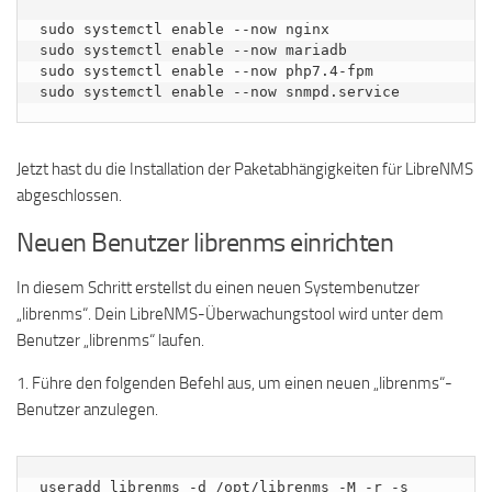
sudo systemctl enable --now nginx

sudo systemctl enable --now mariadb

sudo systemctl enable --now php7.4-fpm

sudo systemctl enable --now snmpd.service
Jetzt hast du die Installation der Paketabhängigkeiten für LibreNMS
abgeschlossen.
Neuen Benutzer librenms einrichten
In diesem Schritt erstellst du einen neuen Systembenutzer
„librenms“. Dein LibreNMS-Überwachungstool wird unter dem
Benutzer „librenms“ laufen.
1. Führe den folgenden Befehl aus, um einen neuen „librenms“-
Benutzer anzulegen.
useradd librenms -d /opt/librenms -M -r -s 