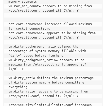
memory segments

vm.max_map_count= appears to be missing from 
/etc/sysctl.conf, append it? (Y/n): Y

net.core.somaxconn increases allowed maximum 
for socket connections

net.core.somaxconn= appears to be missing from 
/etc/sysctl.conf, append it? (Y/n): Y

vm.dirty_background_ratio defines the 
percentage of system memory fillable with 
"dirty" pages before flushing

vm.dirty_background_ratio= appears to be 
missing from /etc/sysctl.conf, append it? 
(Y/n): Y

vm.dirty_ratio defines the maximum percentage 
of dirty system memory before committing 
everything

vm.dirty_ratio= appears to be missing from 
/etc/sysctl.conf, append it? (Y/n): Y

/etc/security/limits.d/limits.conf increases 