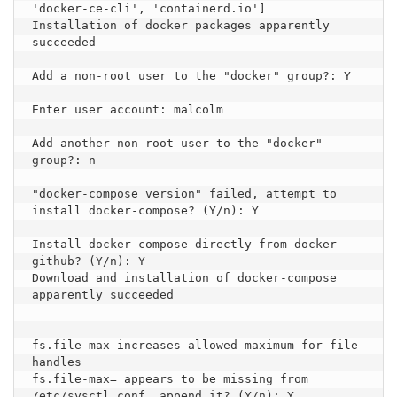
'docker-ce-cli', 'containerd.io']

Installation of docker packages apparently 
succeeded

Add a non-root user to the "docker" group?: Y

Enter user account: malcolm

Add another non-root user to the "docker" 
group?: n

"docker-compose version" failed, attempt to 
install docker-compose? (Y/n): Y

Install docker-compose directly from docker 
github? (Y/n): Y

Download and installation of docker-compose 
apparently succeeded

fs.file-max increases allowed maximum for file 
handles

fs.file-max= appears to be missing from 
/etc/sysctl.conf, append it? (Y/n): Y
