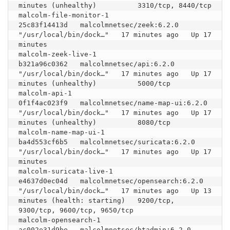
minutes (unhealthy)          3310/tcp, 8440/tcp                                                                               
malcolm-file-monitor-1

25c83f14413d   malcolmnetsec/zeek:6.2.0                
"/usr/local/bin/dock…"   17 minutes ago   Up 17 
minutes                                                                                                                       
malcolm-zeek-live-1

b321a96c0362   malcolmnetsec/api:6.2.0                 
"/usr/local/bin/dock…"   17 minutes ago   Up 17 
minutes (unhealthy)          5000/tcp                                                                                         
malcolm-api-1

0f1f4ac023f9   malcolmnetsec/name-map-ui:6.2.0         
"/usr/local/bin/dock…"   17 minutes ago   Up 17 
minutes (unhealthy)          8080/tcp                                                                                         
malcolm-name-map-ui-1

ba4d553cf6b5   malcolmnetsec/suricata:6.2.0            
"/usr/local/bin/dock…"   17 minutes ago   Up 17 
minutes                                                                                                                       
malcolm-suricata-live-1

e4637d0ec04d   malcolmnetsec/opensearch:6.2.0          
"/usr/local/bin/dock…"   17 minutes ago   Up 13 
minutes (health: starting)   9200/tcp, 
9300/tcp, 9600/tcp, 9650/tcp                                                           
malcolm-opensearch-1

ac002e31d9be   malcolmnetsec/htadmin:6.2.0             