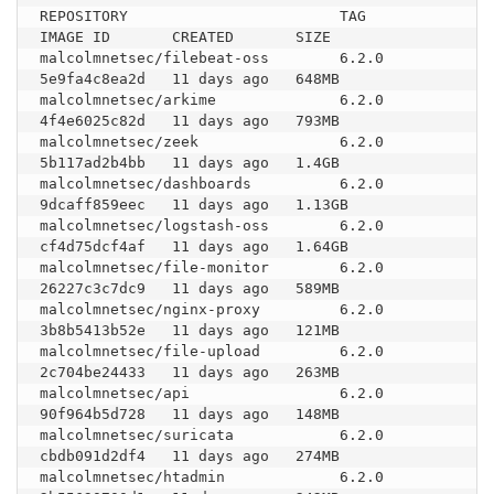
REPOSITORY                        TAG       
IMAGE ID       CREATED       SIZE

malcolmnetsec/filebeat-oss        6.2.0     
5e9fa4c8ea2d   11 days ago   648MB

malcolmnetsec/arkime              6.2.0     
4f4e6025c82d   11 days ago   793MB

malcolmnetsec/zeek                6.2.0     
5b117ad2b4bb   11 days ago   1.4GB

malcolmnetsec/dashboards          6.2.0     
9dcaff859eec   11 days ago   1.13GB

malcolmnetsec/logstash-oss        6.2.0     
cf4d75dcf4af   11 days ago   1.64GB

malcolmnetsec/file-monitor        6.2.0     
26227c3c7dc9   11 days ago   589MB

malcolmnetsec/nginx-proxy         6.2.0     
3b8b5413b52e   11 days ago   121MB

malcolmnetsec/file-upload         6.2.0     
2c704be24433   11 days ago   263MB

malcolmnetsec/api                 6.2.0     
90f964b5d728   11 days ago   148MB

malcolmnetsec/suricata            6.2.0     
cbdb091d2df4   11 days ago   274MB

malcolmnetsec/htadmin             6.2.0     