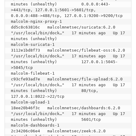
minutes (unhealthy)          0.0.0.0:443-
>443/tcp, 127.0.0.1:5601->5601/tcp, 
0.0.0.0:488->488/tcp, 127.0.0.1:9200->9200/tcp   
malcolm-nginx-proxy-1

dd5c8c63816c   malcolmnetsec/suricata:6.2.0            
"/usr/local/bin/dock…"   17 minutes ago   Up 17 
minutes (unhealthy)                                                                                                           
malcolm-suricata-1

3112e1bd8f73   malcolmnetsec/filebeat-oss:6.2.0        
"/usr/local/bin/dock…"   17 minutes ago   Up 17 
minutes (unhealthy)          127.0.0.1:5045-
>5045/tcp                                                                         
malcolm-filebeat-1

c93cfe93ad7e   malcolmnetsec/file-upload:6.2.0         
"/usr/local/bin/dock…"   17 minutes ago   Up 17 
minutes (unhealthy)          80/tcp, 
127.0.0.1:8022->22/tcp                                                                   
malcolm-upload-1

18ee20b46f3c   malcolmnetsec/dashboards:6.2.0          
"/usr/local/bin/dock…"   17 minutes ago   Up 17 
minutes (unhealthy)          5601/tcp                                                                                         
malcolm-dashboards-1

2c34206c06e4   malcolmnetsec/zeek:6.2.0                