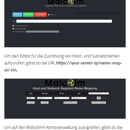
Um den Editor für die Zuordnung von Host- und Subnetznamen
aufzurufen, gibst du die URL
https://your-server-ip/name-map-
ui/ ein.
Um auf den Bildschirm Kontoverwaltung zuzugreifen, gibst du die