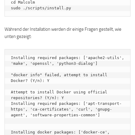
cd Malcolm

sudo ./scripts/install.py
Während der Installation werden dir einige Fragen gestellt, wie
unten gezeigt:
Installing required packages: ['apache2-utils', 
'make', 'openssl', 'python3-dialog']

"docker info" failed, attempt to install 
Docker? (Y/n): Y

Attempt to install Docker using official 
repositories? (Y/n): Y

Installing required packages: ['apt-transport-
https', 'ca-certificates', 'curl', 'gnupg-
agent', 'software-properties-common']

Installing docker packages: ['docker-ce', 