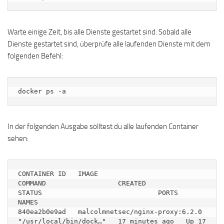
Warte einige Zeit, bis alle Dienste gestartet sind. Sobald alle
Dienste gestartet sind, überprüfe alle laufenden Dienste mit dem
folgenden Befehl:
docker ps -a
In der folgenden Ausgabe solltest du alle laufenden Container
sehen:
CONTAINER ID   IMAGE                                   
COMMAND                  CREATED          
STATUS                             PORTS                                                                                            
NAMES

840ea2b0e9ad   malcolmnetsec/nginx-proxy:6.2.0         
"/usr/local/bin/dock…"   17 minutes ago   Up 17 