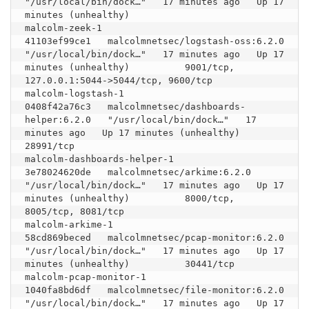
"/usr/local/bin/dock…"   17 minutes ago   Up 17 
minutes (unhealthy)                                                                                                           
malcolm-zeek-1

41103ef99ce1   malcolmnetsec/logstash-oss:6.2.0        
"/usr/local/bin/dock…"   17 minutes ago   Up 17 
minutes (unhealthy)          9001/tcp, 
127.0.0.1:5044->5044/tcp, 9600/tcp                                                     
malcolm-logstash-1

0408f42a76c3   malcolmnetsec/dashboards-
helper:6.2.0   "/usr/local/bin/dock…"   17 
minutes ago   Up 17 minutes (unhealthy)          
28991/tcp                                                                                        
malcolm-dashboards-helper-1

3e78024620de   malcolmnetsec/arkime:6.2.0              
"/usr/local/bin/dock…"   17 minutes ago   Up 17 
minutes (unhealthy)          8000/tcp, 
8005/tcp, 8081/tcp                                                                     
malcolm-arkime-1

58cd869beced   malcolmnetsec/pcap-monitor:6.2.0        
"/usr/local/bin/dock…"   17 minutes ago   Up 17 
minutes (unhealthy)          30441/tcp                                                                                        
malcolm-pcap-monitor-1

1040fa8bd6df   malcolmnetsec/file-monitor:6.2.0        
"/usr/local/bin/dock…"   17 minutes ago   Up 17 