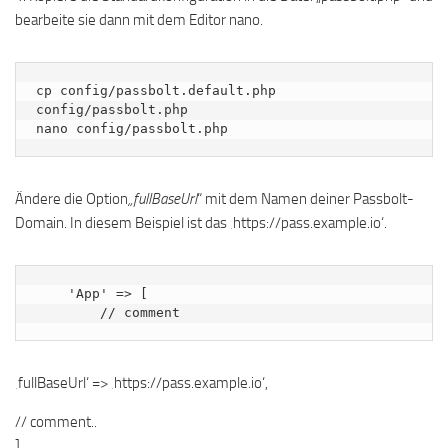
bearbeite sie dann mit dem Editor nano.
cp config/passbolt.default.php 
config/passbolt.php

nano config/passbolt.php
Ändere die Option
„fullBaseUrl
“ mit dem Namen deiner Passbolt-
Domain. In diesem Beispiel ist das ‚https://pass.example.io‘.
    'App' => [

        // comment
‚fullBaseUrl‘ => ‚https://pass.example.io‘,
// comment..
],