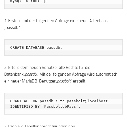
mysql -u root -p
1. Erstelle mit der folgenden Abfrage eine neue Datenbank
„passdb“.
CREATE DATABASE passdb;
2. Erteile dem neuen Benutzer alle Rechte für die
Datenbank
„passdb
„. Mit der folgenden Abfrage wird automatisch
ein neuer MariaDB-Benutzer
„passbolt
“ erstellt.
GRANT ALL ON passdb.* to passbolt@localhost 
IDENTIFIED BY 'PassboltdbPass';
3. Lade alle Tabellenberechtigungen neu.