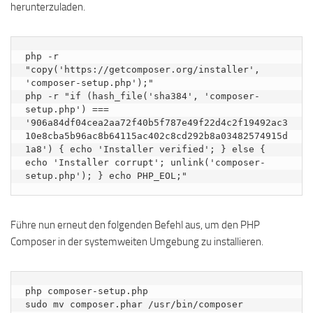
herunterzuladen.
php -r 
"copy('https://getcomposer.org/installer', 
'composer-setup.php');"

php -r "if (hash_file('sha384', 'composer-
setup.php') === 
'906a84df04cea2aa72f40b5f787e49f22d4c2f19492ac3
10e8cba5b96ac8b64115ac402c8cd292b8a03482574915d
1a8') { echo 'Installer verified'; } else { 
echo 'Installer corrupt'; unlink('composer-
setup.php'); } echo PHP_EOL;"
Führe nun erneut den folgenden Befehl aus, um den PHP
Composer in der systemweiten Umgebung zu installieren.
php composer-setup.php

sudo mv composer.phar /usr/bin/composer