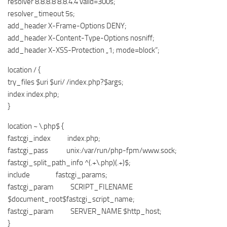
resolver 8.8.8.8 8.8.4.4 valid=300s;
resolver_timeout 5s;
add_header X-Frame-Options DENY;
add_header X-Content-Type-Options nosniff;
add_header X-XSS-Protection „1; mode=block“;
location / {
try_files $uri $uri/ /index.php?$args;
index index.php;
}
location ~ \.php$ {
fastcgi_index index.php;
fastcgi_pass unix:/var/run/php-fpm/www.sock;
fastcgi_split_path_info ^(.+\.php)(.+)$;
include fastcgi_params;
fastcgi_param SCRIPT_FILENAME
$document_root$fastcgi_script_name;
fastcgi_param SERVER_NAME $http_host;
}