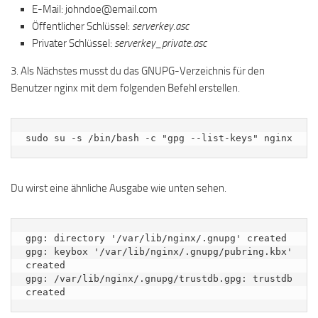
E-Mail: johndoe@email.com
Öffentlicher Schlüssel:
serverkey.asc
Privater Schlüssel:
serverkey_private.asc
3. Als Nächstes musst du das GNUPG-Verzeichnis für den
Benutzer nginx mit dem folgenden Befehl erstellen.
sudo su -s /bin/bash -c "gpg --list-keys" nginx
Du wirst eine ähnliche Ausgabe wie unten sehen.
gpg: directory '/var/lib/nginx/.gnupg' created

gpg: keybox '/var/lib/nginx/.gnupg/pubring.kbx' 
created

gpg: /var/lib/nginx/.gnupg/trustdb.gpg: trustdb 
created