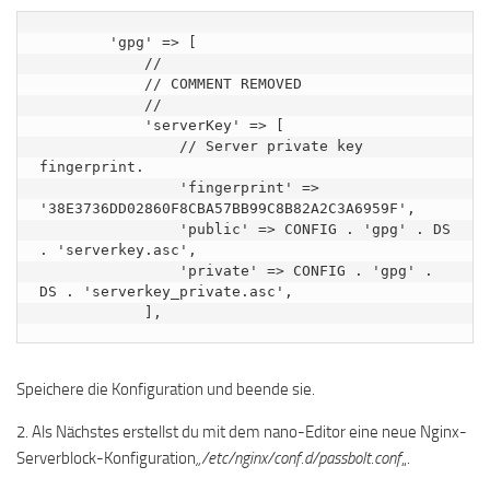
        'gpg' => [

            // 

            // COMMENT REMOVED

            //

            'serverKey' => [

                // Server private key 
fingerprint.

                'fingerprint' => 
'38E3736DD02860F8CBA57BB99C8B82A2C3A6959F',

                'public' => CONFIG . 'gpg' . DS 
. 'serverkey.asc',

                'private' => CONFIG . 'gpg' . 
DS . 'serverkey_private.asc',

            ],
Speichere die Konfiguration und beende sie.
2. Als Nächstes erstellst du mit dem nano-Editor eine neue Nginx-
Serverblock-Konfiguration
„/etc/nginx/conf.d/passbolt.conf
„.