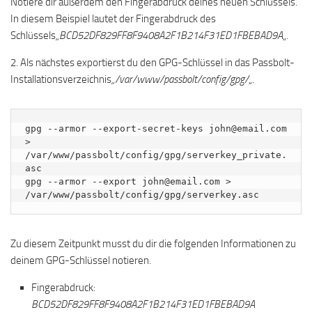
Notiere dir außerdem den Fingerabdruck deines neuen Schlüssels.
In diesem Beispiel lautet der Fingerabdruck des
Schlüssels
„BCD52DF829FF8F9408A2F1B214F31ED1FBEBAD9A
„.
2. Als nächstes exportierst du den GPG-Schlüssel in das Passbolt-
Installationsverzeichnis
„/var/www/passbolt/config/gpg/
„.
gpg --armor --export-secret-keys john@email.com 
> 
/var/www/passbolt/config/gpg/serverkey_private.
asc

gpg --armor --export john@email.com > 
/var/www/passbolt/config/gpg/serverkey.asc
Zu diesem Zeitpunkt musst du dir die folgenden Informationen zu
deinem GPG-Schlüssel notieren.
Fingerabdruck:
BCD52DF829FF8F9408A2F1B214F31ED1FBEBAD9A