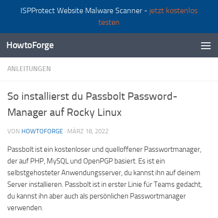
ISPProtect Website Malware Scanner -
jetzt kostenlos
Zum Inhalt springen
testen
HowtoForge
ANLEITUNGEN
So installierst du Passbolt Password-
Manager auf Rocky Linux
VON
HOWTOFORGE
·
MÄRZ 18, 2022
Passbolt ist ein kostenloser und quelloffener Passwortmanager,
der auf PHP, MySQL und OpenPGP basiert. Es ist ein
selbstgehosteter Anwendungsserver, du kannst ihn auf deinem
Server installieren. Passbolt ist in erster Linie für Teams gedacht,
du kannst ihn aber auch als persönlichen Passwortmanager
verwenden.