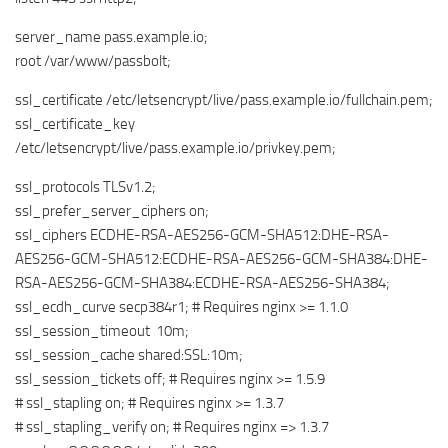
server_name pass.example.io;
root /var/www/passbolt;
ssl_certificate /etc/letsencrypt/live/pass.example.io/fullchain.pem;
ssl_certificate_key
/etc/letsencrypt/live/pass.example.io/privkey.pem;
ssl_protocols TLSv1.2;
ssl_prefer_server_ciphers on;
ssl_ciphers ECDHE-RSA-AES256-GCM-SHA512:DHE-RSA-
AES256-GCM-SHA512:ECDHE-RSA-AES256-GCM-SHA384:DHE-
RSA-AES256-GCM-SHA384:ECDHE-RSA-AES256-SHA384;
ssl_ecdh_curve secp384r1; # Requires nginx >= 1.1.0
ssl_session_timeout 10m;
ssl_session_cache shared:SSL:10m;
ssl_session_tickets off; # Requires nginx >= 1.5.9
# ssl_stapling on; # Requires nginx >= 1.3.7
# ssl_stapling_verify on; # Requires nginx => 1.3.7