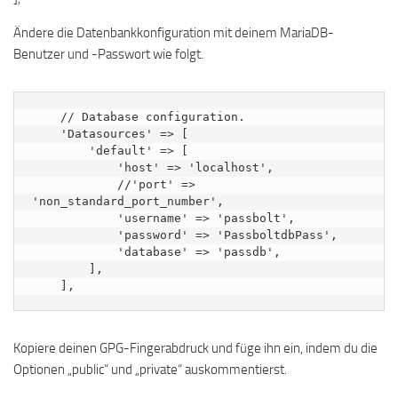
Ändere die Datenbankkonfiguration mit deinem MariaDB-
Benutzer und -Passwort wie folgt.
    // Database configuration.

    'Datasources' => [

        'default' => [

            'host' => 'localhost',

            //'port' => 
'non_standard_port_number',

            'username' => 'passbolt',

            'password' => 'PassboltdbPass',

            'database' => 'passdb',

        ],

    ],
Kopiere deinen GPG-Fingerabdruck und füge ihn ein, indem du die
Optionen „public“ und „private“ auskommentierst.