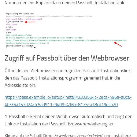
Nachnamen ein. Kopiere dann deinen Passbolt-Installationslink.
Zugriff auf Passbolt über den Webbrowser
Öffne deinen Webbrowser und füge den Passbolt-Installationslink,
den das Passbolt-Installationsprogramm generiert hat, in die
Adressleiste ein.
https://pass.example.io/setup/install/8383584c-2eca-496a-a0ca-
4fe35a157d24/fc5ad911-9409-416a-8175-a18cd19dcb20
1. Passbolt erkennt deinen Webbrowser automatisch und zeigt den
Link zur Installation der Passbolt-Browsererweiterung an.
Klicke auf die Schaltfläche
„Erweiterung herunterladen
“ und installiere