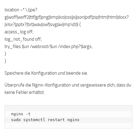
location ~* \.(jpe?
g|woff|woff2|ttf|gif|png|bmp|ico|css|js|json|pdf|zip|htm|html|docx?
|xlsx?|pptx?|txt|wav|swf|svg|avi|mp\d)$ {
access_log off;
log_not_found off;
try_files $uri /webroot/$uri /index.php?$args;
}
}
Speichere die Konfiguration und beende sie.
Überprüfe die Nginx-Konfiguration und vergewissere dich, dass du
keine Fehler erhältst.
nginx -t

sudo systemctl restart nginx