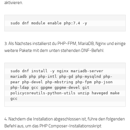
aktivieren.
sudo dnf module enable php:7.4 -y
3. Als Nächstes installierst du PHP-FPM, MariaDB, Nginx und einige
weitere Pakete mit dem unten stehenden DNF-Befehl.
sudo dnf install -y nginx mariadb-server 
mariadb php php-intl php-gd php-mysqlnd php-
pear php-devel php-mbstring php-fpm php-json 
php-ldap gcc gpgme gpgme-devel git 
policycoreutils-python-utils unzip haveged make 
gcc
4. Nachdem die Installation abgeschlossen ist, führe den folgenden
Befehl aus, um das PHP Composer-Installationsskript