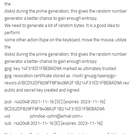
the
disks) during the prime generation; this gives the random number
generator a better chance to gain enough entropy.
We need to generate a lot of random bytes. It is a good idea to
perform
some other action (type on the keyboard, move the mouse, utilize
the
disks) during the prime generation; this gives the random number
generator a better chance to gain enough entropy.
gpg: key 14F31ED1FBEBAD9A marked as ultimately trusted
gpg: revocation certificate stored as ‚/root/.gnupg/openpgp-
revocs.d/BCD52DF829FF8F9408A2F1B214F31ED1FBEBAD9A.rev‘
public and secret key created and signed.
pub rsa2048 2021-11-16 [SC] [expires: 2023-11-16]
BCD52DF829FF8F9408A2F1B214F31ED1FBEBAD9A
uid johndoe <john@email.com>
sub rsa2048 2021-11-16 [E] [expires: 2023-11-16]