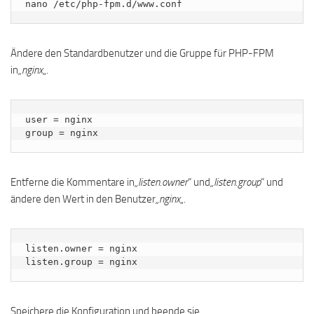
nano /etc/php-fpm.d/www.conf
Ändere den Standardbenutzer und die Gruppe für PHP-FPM
in
„nginx
„.
user = nginx

group = nginx
Entferne die Kommentare in
„listen.owner
“ und
„listen.group
“ und
ändere den Wert in den Benutzer
„nginx
„.
listen.owner = nginx

listen.group = nginx
Speichere die Konfiguration und beende sie.