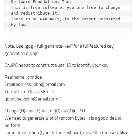
Software Foundation, Inc.

This is free software: you are free to change 
and redistribute it.

There is NO WARRANTY, to the extent permitted 
by law.
Note: Use „gpg –full-generate-key“ for a full featured key
generation dialog.
GnuPG needs to construct a user ID to identify your key.
Real name: johndoe
Email address: john@email.com
You selected this USER-ID:
„johndoe <john@email.com>“
Change (N)ame, (E)mail, or (O)kay/(Q)uit? O
We need to generate a lot of random bytes. It is a good idea to
perform
some other action (type on the keyboard, move the mouse, utilize