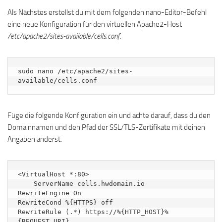
Als Nächstes erstellst du mit dem folgenden nano-Editor-Befehl
eine neue Konfiguration für den virtuellen Apache2-Host
/etc/apache2/sites-available/cells.conf
.
sudo nano /etc/apache2/sites-
available/cells.conf
Füge die folgende Konfiguration ein und achte darauf, dass du den
Domainnamen und den Pfad der SSL/TLS-Zertifikate mit deinen
Angaben änderst.
<VirtualHost *:80>

    ServerName cells.hwdomain.io

RewriteEngine On

RewriteCond %{HTTPS} off

RewriteRule (.*) https://%{HTTP_HOST}%
{REQUEST_URI}
