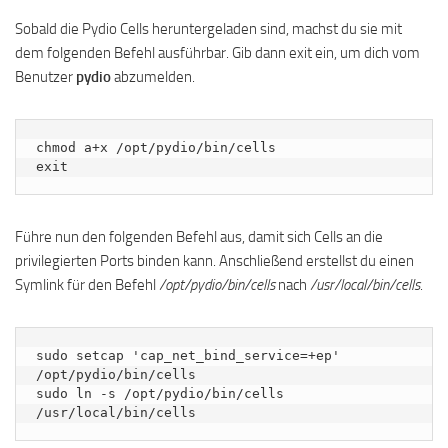
Sobald die Pydio Cells heruntergeladen sind, machst du sie mit
dem folgenden Befehl ausführbar. Gib dann exit ein, um dich vom
Benutzer
pydio
abzumelden.
chmod a+x /opt/pydio/bin/cells

exit
Führe nun den folgenden Befehl aus, damit sich Cells an die
privilegierten Ports binden kann. Anschließend erstellst du einen
Symlink für den Befehl
/opt/pydio/bin/cells
nach
/usr/local/bin/cells
.
sudo setcap 'cap_net_bind_service=+ep' 
/opt/pydio/bin/cells

sudo ln -s /opt/pydio/bin/cells 
/usr/local/bin/cells