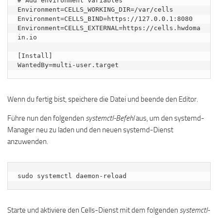
# Add environment variables

Environment=CELLS_WORKING_DIR=/var/cells

Environment=CELLS_BIND=https://127.0.0.1:8080

Environment=CELLS_EXTERNAL=https://cells.hwdoma
in.io

[Install]

WantedBy=multi-user.target
Wenn du fertig bist, speichere die Datei und beende den Editor.
Führe nun den folgenden
systemctl-Befehl
aus, um den systemd-
Manager neu zu laden und den neuen systemd-Dienst
anzuwenden.
sudo systemctl daemon-reload
Starte und aktiviere den Cells-Dienst mit dem folgenden
systemctl-