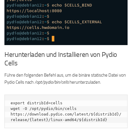
Herunterladen und Installieren von Pydio
Cells
Führe den folgenden Befehl aus, um die binäre statische Datei von
Pydio Cells nach
/opt/pydio/bin/cells
herunterzuladen.
export distribId=cells

wget -O /opt/pydio/bin/cells 
https://download.pydio.com/latest/${distribId}/
release/{latest}/linux-amd64/${distribId}