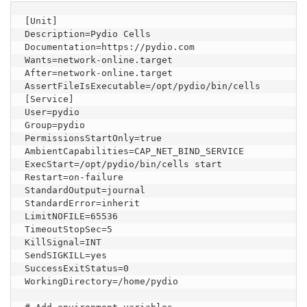
[Unit]

Description=Pydio Cells

Documentation=https://pydio.com

Wants=network-online.target

After=network-online.target

AssertFileIsExecutable=/opt/pydio/bin/cells

[Service]

User=pydio

Group=pydio

PermissionsStartOnly=true

AmbientCapabilities=CAP_NET_BIND_SERVICE

ExecStart=/opt/pydio/bin/cells start

Restart=on-failure

StandardOutput=journal

StandardError=inherit

LimitNOFILE=65536

TimeoutStopSec=5

KillSignal=INT

SendSIGKILL=yes

SuccessExitStatus=0

WorkingDirectory=/home/pydio
