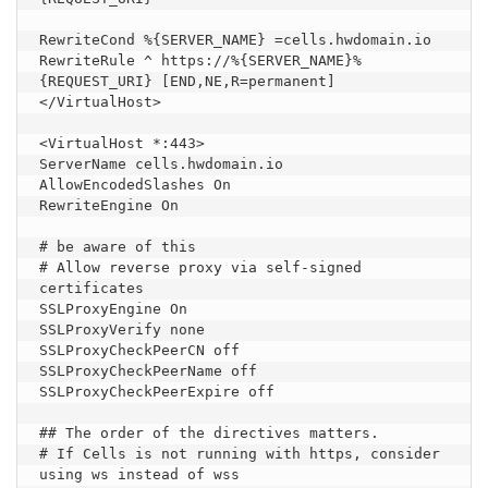
RewriteCond %{SERVER_NAME} =cells.hwdomain.io

RewriteRule ^ https://%{SERVER_NAME}%
{REQUEST_URI} [END,NE,R=permanent]

</VirtualHost>

<VirtualHost *:443>

ServerName cells.hwdomain.io

AllowEncodedSlashes On

RewriteEngine On

# be aware of this

# Allow reverse proxy via self-signed 
certificates

SSLProxyEngine On

SSLProxyVerify none

SSLProxyCheckPeerCN off

SSLProxyCheckPeerName off

SSLProxyCheckPeerExpire off

## The order of the directives matters.

# If Cells is not running with https, consider 
using ws instead of wss
