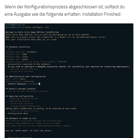
Wenn der Konfigurationsprozess abgeschlossen ist, solltest du
eine Ausgabe wie die folgende erhalten: Installation Finished: