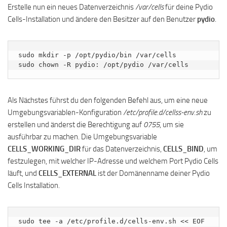
Erstelle nun ein neues Datenverzeichnis
/var/cells
für deine Pydio
Cells-Installation und ändere den Besitzer auf den Benutzer
pydio
.
sudo mkdir -p /opt/pydio/bin /var/cells

sudo chown -R pydio: /opt/pydio /var/cells
Als Nächstes führst du den folgenden Befehl aus, um eine neue
Umgebungsvariablen-Konfiguration
/etc/profile.d/cellss-env.sh
zu
erstellen und änderst die Berechtigung auf
0755
, um sie
ausführbar zu machen. Die Umgebungsvariable
CELLS_WORKING_DIR
für das Datenverzeichnis,
CELLS_BIND
, um
festzulegen, mit welcher IP-Adresse und welchem Port Pydio Cells
läuft, und
CELLS_EXTERNAL
ist der Domänenname deiner Pydio
Cells Installation.
sudo tee -a /etc/profile.d/cells-env.sh << EOF
