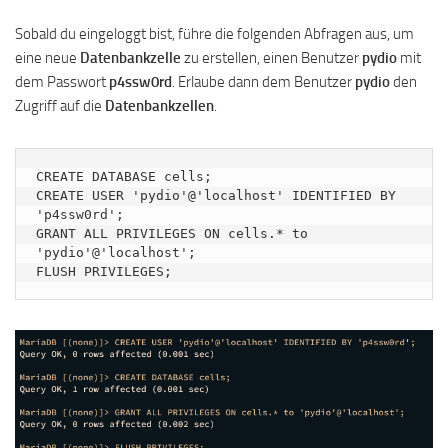
Sobald du eingeloggt bist, führe die folgenden Abfragen aus, um
eine neue
Datenbankzelle
zu erstellen, einen Benutzer
pydio
mit
dem Passwort
p4ssw0rd
. Erlaube dann dem Benutzer
pydio
den
Zugriff auf die
Datenbankzellen
.
CREATE DATABASE cells;

CREATE USER 'pydio'@'localhost' IDENTIFIED BY 
'p4ssw0rd';

GRANT ALL PRIVILEGES ON cells.* to 
'pydio'@'localhost';

FLUSH PRIVILEGES;