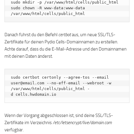
sudo mkdir -p /var/www/html/cells/public_html

sudo chown -R www-data:www-data 
/var/www/html/cells/public_html
Danach führst du den Befehl
certbot
aus, um neue SSL/TLS-
Zertifikate für deinen Pydio Cells-Domainnamen zu erstellen.
Achte darauf, dass du die E-Mail-Adresse und den Domainnamen
mit deinen Daten änderst.
sudo certbot certonly --agree-tos --email 
user@email.com --no-eff-email --webroot -w 
/var/www/html/cells/public_html -
d cells.hwdomain.io
Wenn der Vorgang abgeschlossen ist, sind deine SSL/TLS-
Zertifikate im Verzeichnis
/etc/letsencrypt/live/domain.com
verfügbar.