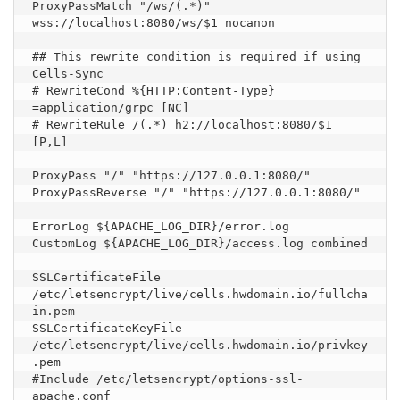
ProxyPassMatch "/ws/(.*)" 
wss://localhost:8080/ws/$1 nocanon

## This rewrite condition is required if using 
Cells-Sync

# RewriteCond %{HTTP:Content-Type} 
=application/grpc [NC]

# RewriteRule /(.*) h2://localhost:8080/$1 
[P,L]

ProxyPass "/" "https://127.0.0.1:8080/"

ProxyPassReverse "/" "https://127.0.0.1:8080/"

ErrorLog ${APACHE_LOG_DIR}/error.log

CustomLog ${APACHE_LOG_DIR}/access.log combined

SSLCertificateFile 
/etc/letsencrypt/live/cells.hwdomain.io/fullcha
in.pem

SSLCertificateKeyFile 
/etc/letsencrypt/live/cells.hwdomain.io/privkey
.pem

#Include /etc/letsencrypt/options-ssl-
apache.conf
