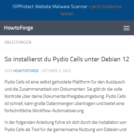
ISPProtect Website Malware Scanner -
jetzt kostenlos
Zum Inhalt springen
testen
HowtoForge
ANLEITUNGEN
So installierst du Pydio Cells unter Debian 12
VON
HOWTOFORGE
·
OKTOBER 3, 2023
Pydio Cells ist eine selbst gehostete Plattform für den Austausch
und die Zusammenarbeit von Dokumenten. Sie gibt dir die volle
Kontrolle über deine Dokumentenfreigabeumgebung. Pydio Cells
ist schnell, kann große Datenmengen übertragen und bietet eine
fortschrittliche Workflow-Automatisierung.
In der folgenden Anleitung führe ich dich durch die Installation von
Pydio Cells als Tool für die gemeinsame Nutzung von Dateien und