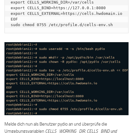
export CELLS_WORKING_DIR=/var/cells

export CELLS_BIND=https://127.0.0.1:8080

export CELLS_EXTERNAL=https://cells.hwdomain.io

EOF

sudo chmod 0755 /etc/profile.d/cells-env.sh
Melde dich nun als Benutzer pydio an und überprüfe die
Umgebungsvariablen
CELLS_WORKING_DIR, CELLS_BIND und