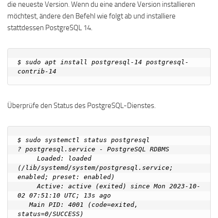
die neueste Version. Wenn du eine andere Version installieren
möchtest, ändere den Befehl wie folgt ab und installiere
stattdessen PostgreSQL 14.
$ sudo apt install postgresql-14 postgresql-
Überprüfe den Status des PostgreSQL-Dienstes.
$ sudo systemctl status postgresql

? postgresql.service - PostgreSQL RDBMS

     Loaded: loaded 
(/lib/systemd/system/postgresql.service; 
enabled; preset: enabled)

     Active: active (exited) since Mon 2023-10-
02 07:51:10 UTC; 13s ago

   Main PID: 4001 (code=exited, 
status=0/SUCCESS)
