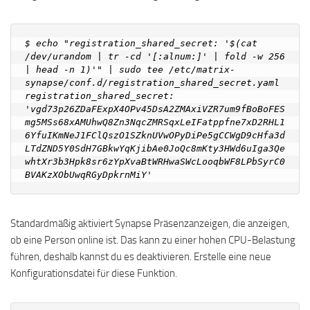
$ echo "registration_shared_secret: '$(cat 
/dev/urandom | tr -cd '[:alnum:]' | fold -w 256 
| head -n 1)'" | sudo tee /etc/matrix-
synapse/conf.d/registration_shared_secret.yaml

registration_shared_secret: 
'vgd73p26ZDaFExpX4OPv45DsA2ZMAxiVZR7um9fBoBoFES
mg5MSs68xAMUhwQ8Zn3NqcZMRSqxLeIFatppfne7xD2RHL1
6YfuIKmNeJ1FClQszO1SZknUVwOPyDiPe5gCCWgD9cHfa3d
LTdZND5Y0SdH7GBkwYqKjibAe0JoQc8mKty3HWd6uIga3Qe
whtXr3b3Hpk8sr6zYpXvaBtWRHwaSWcLooqbWF8LPbSyrC0
Standardmäßig aktiviert Synapse Präsenzanzeigen, die anzeigen,
ob eine Person online ist. Das kann zu einer hohen CPU-Belastung
führen, deshalb kannst du es deaktivieren. Erstelle eine neue
Konfigurationsdatei für diese Funktion.