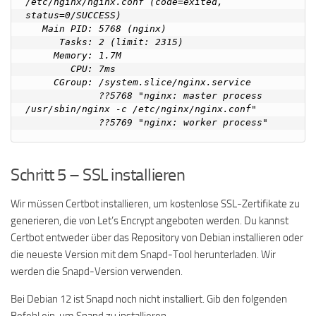
/etc/nginx/nginx.conf (code=exited, 
status=0/SUCCESS)

   Main PID: 5768 (nginx)

      Tasks: 2 (limit: 2315)

     Memory: 1.7M

        CPU: 7ms

     CGroup: /system.slice/nginx.service

             ??5768 "nginx: master process 
/usr/sbin/nginx -c /etc/nginx/nginx.conf"

Schritt 5 – SSL installieren
Wir müssen Certbot installieren, um kostenlose SSL-Zertifikate zu
generieren, die von Let’s Encrypt angeboten werden. Du kannst
Certbot entweder über das Repository von Debian installieren oder
die neueste Version mit dem Snapd-Tool herunterladen. Wir
werden die Snapd-Version verwenden.
Bei Debian 12 ist Snapd noch nicht installiert. Gib den folgenden