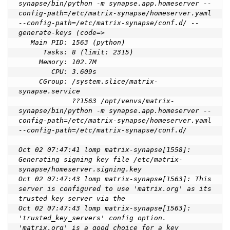
synapse/bin/python -m synapse.app.homeserver --
config-path=/etc/matrix-synapse/homeserver.yaml 
--config-path=/etc/matrix-synapse/conf.d/ --
generate-keys (code=>

   Main PID: 1563 (python)

      Tasks: 8 (limit: 2315)

     Memory: 102.7M

        CPU: 3.609s

     CGroup: /system.slice/matrix-
synapse.service

             ??1563 /opt/venvs/matrix-
synapse/bin/python -m synapse.app.homeserver --
config-path=/etc/matrix-synapse/homeserver.yaml 
--config-path=/etc/matrix-synapse/conf.d/

Oct 02 07:47:41 lomp matrix-synapse[1558]: 
Generating signing key file /etc/matrix-
synapse/homeserver.signing.key

Oct 02 07:47:43 lomp matrix-synapse[1563]: This 
server is configured to use 'matrix.org' as its 
trusted key server via the

Oct 02 07:47:43 lomp matrix-synapse[1563]: 
'trusted_key_servers' config option. 
'matrix.org' is a good choice for a key
