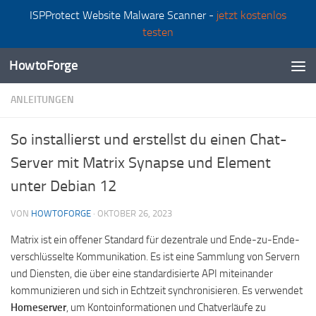
ISPProtect Website Malware Scanner -
jetzt kostenlos
Zum Inhalt springen
testen
HowtoForge
ANLEITUNGEN
So installierst und erstellst du einen Chat-
Server mit Matrix Synapse und Element
unter Debian 12
VON
HOWTOFORGE
·
OKTOBER 26, 2023
Matrix ist ein offener Standard für dezentrale und Ende-zu-Ende-
verschlüsselte Kommunikation. Es ist eine Sammlung von Servern
und Diensten, die über eine standardisierte API miteinander
kommunizieren und sich in Echtzeit synchronisieren. Es verwendet
Homeserver
, um Kontoinformationen und Chatverläufe zu