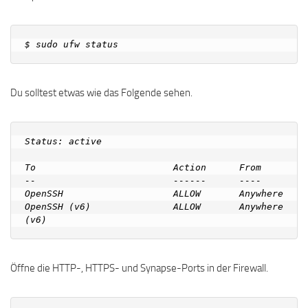
Du solltest etwas wie das Folgende sehen.
Status: active

To                         Action      From

--                         ------      ----

OpenSSH                    ALLOW       Anywhere

OpenSSH (v6)               ALLOW       Anywhere 
Öffne die HTTP-, HTTPS- und Synapse-Ports in der Firewall.