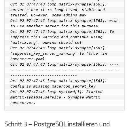
Oct 02 07:47:43 lomp matrix-synapse[1563]: 
server since it is long-lived, stable and 
trusted. However, some admins may

Oct 02 07:47:43 lomp matrix-synapse[1563]: wish 
to use another server for this purpose.

Oct 02 07:47:43 lomp matrix-synapse[1563]: To 
suppress this warning and continue using 
'matrix.org', admins should set

Oct 02 07:47:43 lomp matrix-synapse[1563]: 
'suppress_key_server_warning' to 'true' in 
homeserver.yaml.

Oct 02 07:47:43 lomp matrix-synapse[1563]: ----
-----------------------------------------------
-----------------------------

Oct 02 07:47:43 lomp matrix-synapse[1563]: 
Config is missing macaroon_secret_key

Oct 02 07:47:43 lomp systemd[1]: Started 
matrix-synapse.service - Synapse Matrix 
Schritt 3 – PostgreSQL installieren und