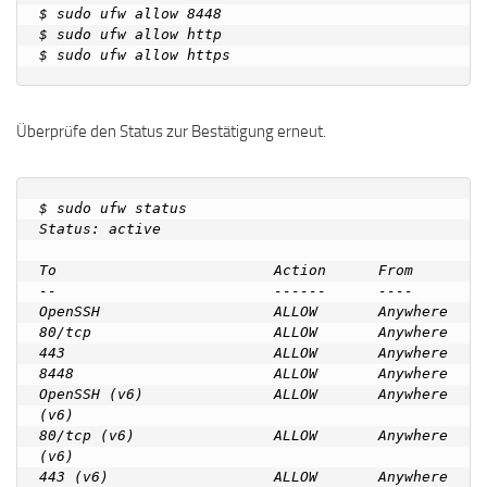
$ sudo ufw allow 8448

$ sudo ufw allow http

Überprüfe den Status zur Bestätigung erneut.
$ sudo ufw status

Status: active

To                         Action      From

--                         ------      ----

OpenSSH                    ALLOW       Anywhere

80/tcp                     ALLOW       Anywhere

443                        ALLOW       Anywhere

8448                       ALLOW       Anywhere

OpenSSH (v6)               ALLOW       Anywhere 
(v6)

80/tcp (v6)                ALLOW       Anywhere 
(v6)

443 (v6)                   ALLOW       Anywhere 