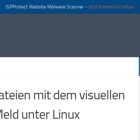
ISPProtect Website Malware Scanner -
jetzt kostenlos testen
ateien mit dem visuellen
eld unter Linux