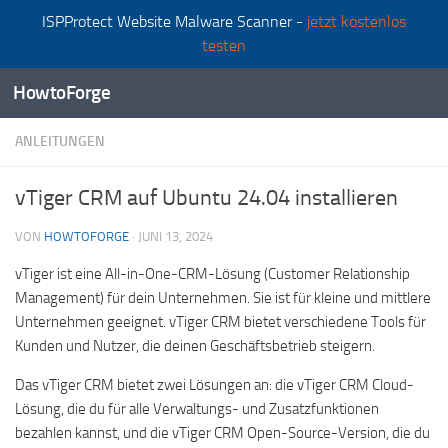
ISPProtect Website Malware Scanner -
jetzt kostenlos
Zum Inhalt springen
testen
HowtoForge
ANLEITUNGEN
vTiger CRM auf Ubuntu 24.04 installieren
VON
HOWTOFORGE
·
JUNI 13, 2024
vTiger ist eine All-in-One-CRM-Lösung (Customer Relationship
Management) für dein Unternehmen. Sie ist für kleine und mittlere
Unternehmen geeignet. vTiger CRM bietet verschiedene Tools für
Kunden und Nutzer, die deinen Geschäftsbetrieb steigern.
Das vTiger CRM bietet zwei Lösungen an: die vTiger CRM Cloud-
Lösung, die du für alle Verwaltungs- und Zusatzfunktionen
bezahlen kannst, und die vTiger CRM Open-Source-Version, die du