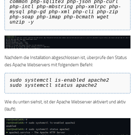
common php-sqlite3 php-json php-curl
php-intl php-mbstring php-xmlrpc php-
mysql php-gd php-xml php-cli php-zip
php-soap php-imap php-bcmath wget
unzip -y
Nachdem die Installation abgeschlossen ist, überprüfe den Status
des Apache Webservers mit folgendem Befehl:
sudo systemctl is-enabled apache2
sudo systemctl status apache2
Wie du unten siehst, ist der Apache Webserver aktiviert und aktiv
(läuft).