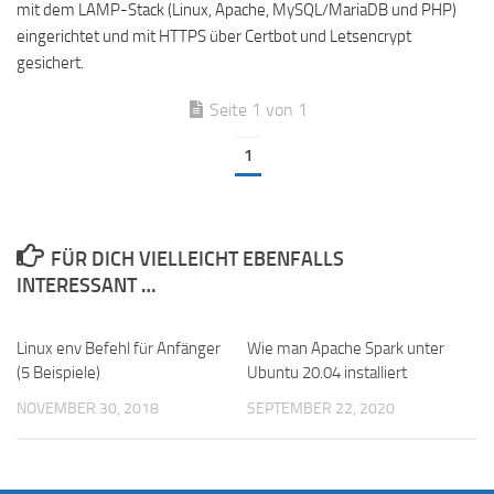
mit dem LAMP-Stack (Linux, Apache, MySQL/MariaDB und PHP)
eingerichtet und mit HTTPS über Certbot und Letsencrypt
gesichert.
Seite 1 von 1
1
FÜR DICH VIELLEICHT EBENFALLS
INTERESSANT …
Linux env Befehl für Anfänger
Wie man Apache Spark unter
(5 Beispiele)
Ubuntu 20.04 installiert
NOVEMBER 30, 2018
SEPTEMBER 22, 2020