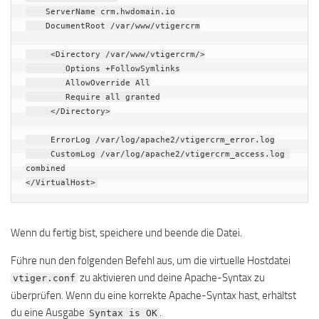
    ServerName crm.hwdomain.io

    DocumentRoot /var/www/vtigercrm

     <Directory /var/www/vtigercrm/>

        Options +FollowSymlinks

        AllowOverride All

        Require all granted

     </Directory>

     ErrorLog /var/log/apache2/vtigercrm_error.log

     CustomLog /var/log/apache2/vtigercrm_access.log 
combined

Wenn du fertig bist, speichere und beende die Datei.
Führe nun den folgenden Befehl aus, um die virtuelle Hostdatei
zu aktivieren und deine Apache-Syntax zu
vtiger.conf
überprüfen. Wenn du eine korrekte Apache-Syntax hast, erhältst
du eine Ausgabe
.
Syntax is OK