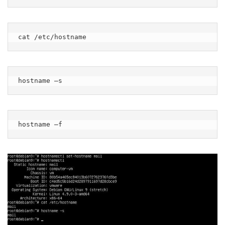
cat /etc/hostname
hostname –s
hostname –f