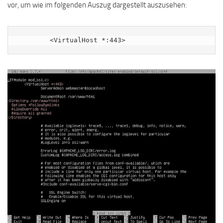
vor, um wie im folgenden Auszug dargestellt auszusehen:
        <VirtualHost *:443>