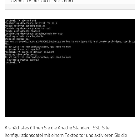
a2ensite default-ssl.conf
Als nächstes öffnen Sie die Apache Standard-SSL-Site-
Konfigurationsdatei mit einem Texteditor und aktivieren Sie die