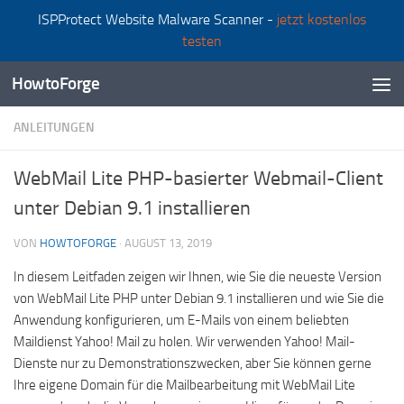
ISPProtect Website Malware Scanner -
jetzt kostenlos
Zum Inhalt springen
testen
HowtoForge
ANLEITUNGEN
WebMail Lite PHP-basierter Webmail-Client
unter Debian 9.1 installieren
VON
HOWTOFORGE
·
AUGUST 13, 2019
In diesem Leitfaden zeigen wir Ihnen, wie Sie die neueste Version
von WebMail Lite PHP unter Debian 9.1 installieren und wie Sie die
Anwendung konfigurieren, um E-Mails von einem beliebten
Maildienst Yahoo! Mail zu holen. Wir verwenden Yahoo! Mail-
Dienste nur zu Demonstrationszwecken, aber Sie können gerne
Ihre eigene Domain für die Mailbearbeitung mit WebMail Lite