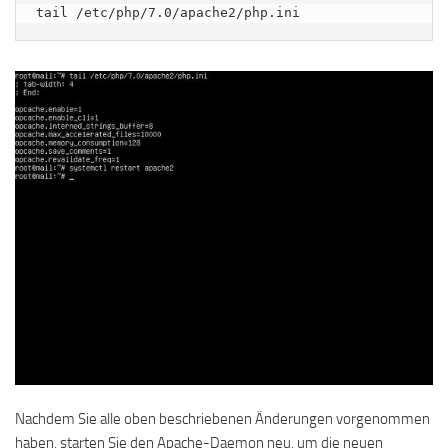
tail /etc/php/7.0/apache2/php.ini
Nachdem Sie alle oben beschriebenen Änderungen vorgenommen
haben, starten Sie den Apache-Daemon neu, um die neuen