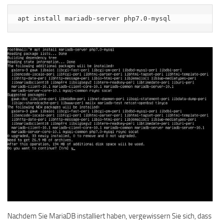
apt install mariadb-server php7.0-mysql
Nachdem Sie MariaDB installiert haben, vergewissern Sie sich, dass