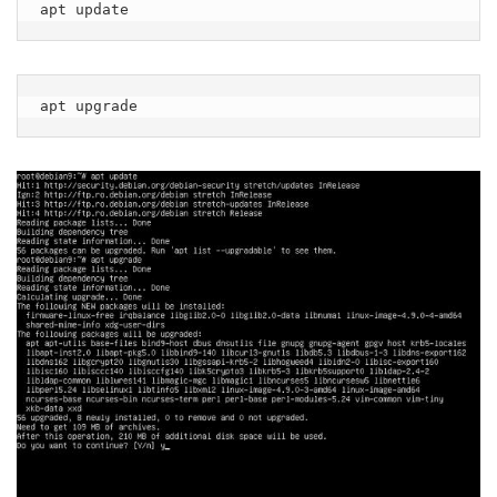
apt update
apt upgrade