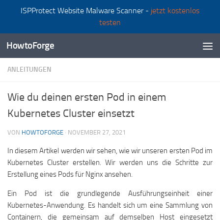
ISPProtect Website Malware Scanner -
jetzt kostenlos
Zum Inhalt springen
testen
HowtoForge
ANLEITUNGEN
Wie du deinen ersten Pod in einem
Kubernetes Cluster einsetzt
VON
HOWTOFORGE
·
NOVEMBER 27, 2021
In diesem Artikel werden wir sehen, wie wir unseren ersten Pod im
Kubernetes Cluster erstellen. Wir werden uns die Schritte zur
Erstellung eines Pods für Nginx ansehen.
Ein Pod ist die grundlegende Ausführungseinheit einer
Kubernetes-Anwendung. Es handelt sich um eine Sammlung von
Containern, die gemeinsam auf demselben Host eingesetzt