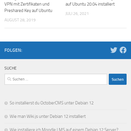
VPN mit Zertifikaten und
auf Ubuntu 20.04 installiert
Preshared Key auf Ubuntu
JULI 26, 2021
AUGUST 28, 2019
FOLGEN:
SUCHE
Suchen
nach:
So installierst du OctoberCMS unter Debian 12
Wie man Wiki.js unter Debian 12 installiert
Wie installiere ich Moodle LMS auf einem Debian 12 Server?