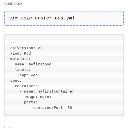
Codeblock
vim mein-erster-pod.yml
---

apiVersion: v1

kind: Pod

metadata:

  name: myfirstpod

  labels:

    app: web

spec:

  containers:

    - name: myfirstcontainer

      image: nginx

      ports:

        - containerPort: 80
hier,