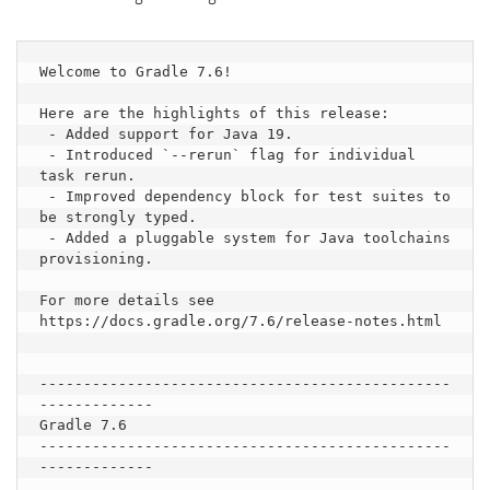
Welcome to Gradle 7.6!

Here are the highlights of this release:

 - Added support for Java 19.

 - Introduced `--rerun` flag for individual 
task rerun.

 - Improved dependency block for test suites to 
be strongly typed.

 - Added a pluggable system for Java toolchains 
provisioning.

For more details see 
https://docs.gradle.org/7.6/release-notes.html

-----------------------------------------------
-------------

Gradle 7.6

-----------------------------------------------
-------------
