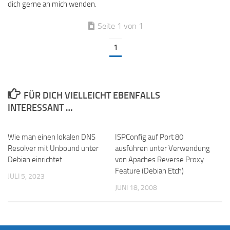
dich gerne an mich wenden.
Seite 1 von 1
1
FÜR DICH VIELLEICHT EBENFALLS
INTERESSANT …
Wie man einen lokalen DNS
ISPConfig auf Port 80
Resolver mit Unbound unter
ausführen unter Verwendung
Debian einrichtet
von Apaches Reverse Proxy
Feature (Debian Etch)
JULI 5, 2023
JUNI 18, 2008