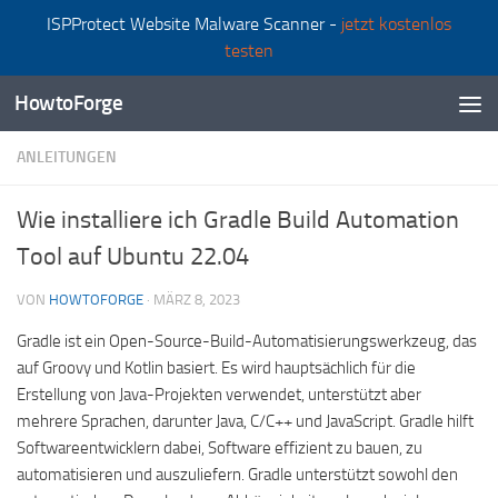
ISPProtect Website Malware Scanner -
jetzt kostenlos
Zum Inhalt springen
testen
HowtoForge
ANLEITUNGEN
Wie installiere ich Gradle Build Automation
Tool auf Ubuntu 22.04
VON
HOWTOFORGE
·
MÄRZ 8, 2023
Gradle ist ein Open-Source-Build-Automatisierungswerkzeug, das
auf Groovy und Kotlin basiert. Es wird hauptsächlich für die
Erstellung von Java-Projekten verwendet, unterstützt aber
mehrere Sprachen, darunter Java, C/C++ und JavaScript. Gradle hilft
Softwareentwicklern dabei, Software effizient zu bauen, zu
automatisieren und auszuliefern. Gradle unterstützt sowohl den