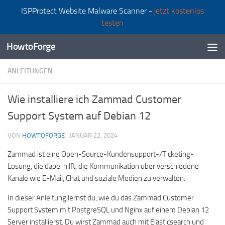
ISPProtect Website Malware Scanner -
jetzt kostenlos
Zum Inhalt springen
testen
HowtoForge
ANLEITUNGEN
Wie installiere ich Zammad Customer
Support System auf Debian 12
VON
HOWTOFORGE
·
JANUAR 22, 2024
Zammad ist eine Open-Source-Kundensupport-/Ticketing-
Lösung, die dabei hilft, die Kommunikation über verschiedene
Kanäle wie E-Mail, Chat und soziale Medien zu verwalten.
In dieser Anleitung lernst du, wie du das Zammad Customer
Support System mit PostgreSQL und Nginx auf einem Debian 12
Server installierst. Du wirst Zammad auch mit Elasticsearch und