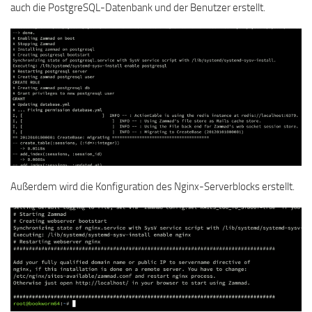
auch die PostgreSQL-Datenbank und der Benutzer erstellt.
Außerdem wird die Konfiguration des Nginx-Serverblocks erstellt.