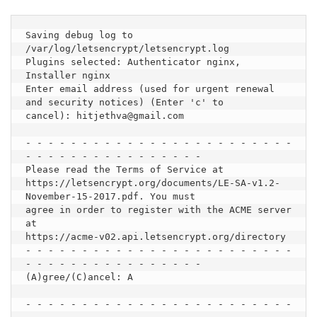
Saving debug log to 
/var/log/letsencrypt/letsencrypt.log

Plugins selected: Authenticator nginx, 
Installer nginx

Enter email address (used for urgent renewal 
and security notices) (Enter 'c' to

cancel): hitjethva@gmail.com

- - - - - - - - - - - - - - - - - - - - - - - - 
- - - - - - - - - - - - - - - -

Please read the Terms of Service at

https://letsencrypt.org/documents/LE-SA-v1.2-
November-15-2017.pdf. You must

agree in order to register with the ACME server 
at

https://acme-v02.api.letsencrypt.org/directory

- - - - - - - - - - - - - - - - - - - - - - - - 
- - - - - - - - - - - - - - - -

(A)gree/(C)ancel: A

- - - - - - - - - - - - - - - - - - - - - - - - 