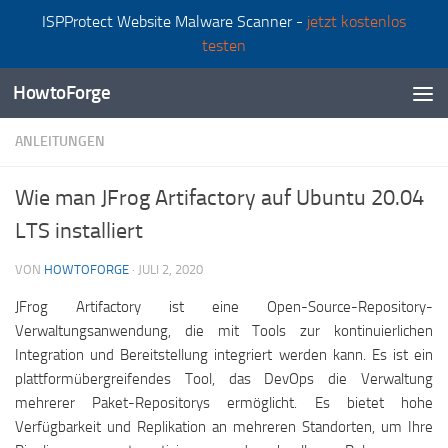
ISPProtect Website Malware Scanner -
jetzt kostenlos
Zum Inhalt springen
testen
HowtoForge
ANLEITUNGEN
Wie man JFrog Artifactory auf Ubuntu 20.04
LTS installiert
VON
HOWTOFORGE
·
JULI 2, 2020
JFrog Artifactory ist eine Open-Source-Repository-
Verwaltungsanwendung, die mit Tools zur kontinuierlichen
Integration und Bereitstellung integriert werden kann. Es ist ein
plattformübergreifendes Tool, das DevOps die Verwaltung
mehrerer Paket-Repositorys ermöglicht. Es bietet hohe
Verfügbarkeit und Replikation an mehreren Standorten, um Ihre