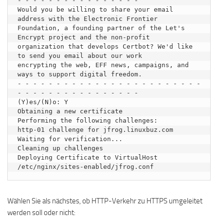
- - - - - - - - - - - - - - - -

Would you be willing to share your email 
address with the Electronic Frontier

Foundation, a founding partner of the Let's 
Encrypt project and the non-profit

organization that develops Certbot? We'd like 
to send you email about our work

encrypting the web, EFF news, campaigns, and 
ways to support digital freedom.

- - - - - - - - - - - - - - - - - - - - - - - - 
- - - - - - - - - - - - - - - -

(Y)es/(N)o: Y

Obtaining a new certificate

Performing the following challenges:

http-01 challenge for jfrog.linuxbuz.com

Waiting for verification...

Cleaning up challenges

Deploying Certificate to VirtualHost 
Wählen Sie als nächstes, ob HTTP-Verkehr zu HTTPS umgeleitet
werden soll oder nicht: