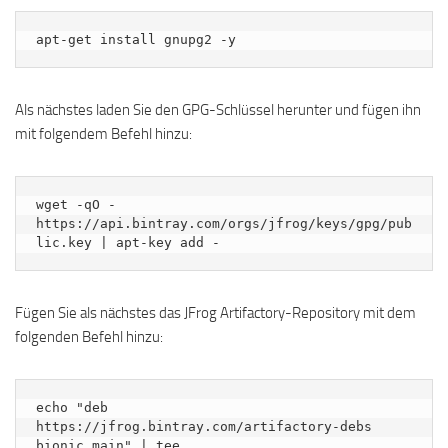
apt-get install gnupg2 -y
Als nächstes laden Sie den GPG-Schlüssel herunter und fügen ihn
mit folgendem Befehl hinzu:
wget -qO - 
https://api.bintray.com/orgs/jfrog/keys/gpg/pub
lic.key | apt-key add -
Fügen Sie als nächstes das JFrog Artifactory-Repository mit dem
folgenden Befehl hinzu:
echo "deb 
https://jfrog.bintray.com/artifactory-debs 
bionic main" | tee 