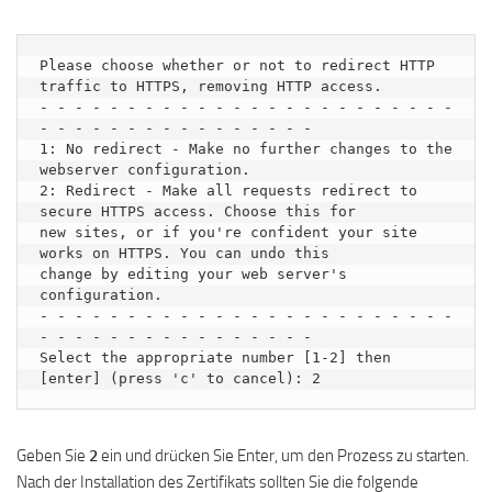
Please choose whether or not to redirect HTTP 
traffic to HTTPS, removing HTTP access.

- - - - - - - - - - - - - - - - - - - - - - - - 
- - - - - - - - - - - - - - - -

1: No redirect - Make no further changes to the 
webserver configuration.

2: Redirect - Make all requests redirect to 
secure HTTPS access. Choose this for

new sites, or if you're confident your site 
works on HTTPS. You can undo this

change by editing your web server's 
configuration.

- - - - - - - - - - - - - - - - - - - - - - - - 
- - - - - - - - - - - - - - - -

Select the appropriate number [1-2] then 
Geben Sie
2
ein und drücken Sie Enter, um den Prozess zu starten.
Nach der Installation des Zertifikats sollten Sie die folgende