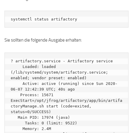
systemctl status artifactory
Sie sollten die folgende Ausgabe erhalten:
? artifactory.service - Artifactory service

     Loaded: loaded 
(/lib/systemd/system/artifactory.service; 
enabled; vendor preset: enabled)

     Active: active (running) since Sun 2020-
06-07 12:42:39 UTC; 40s ago

    Process: 15671 
ExecStart=/opt/jfrog/artifactory/app/bin/artifa
ctoryManage.sh start (code=exited, 
status=0/SUCCESS)

   Main PID: 17974 (java)

      Tasks: 0 (limit: 9522)

     Memory: 2.4M
