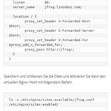
  listen          80;

  server_name     jfrog.linuxbuz.com;

  location / {

        proxy_set_header X-Forwarded-Host 
$host;

        proxy_set_header X-Forwarded-Server 
$host;

        proxy_set_header X-Forwarded-For 
$proxy_add_x_forwarded_for;

        proxy_pass http://jfrog/;

  }

Speichern und schliessen Sie die Datei und aktivieren Sie dann den
virtuellen Nginx-Host mit folgendem Befehl:
ln -s /etc/nginx/sites-available/jfrog.conf 
/etc/nginx/sites-enabled/