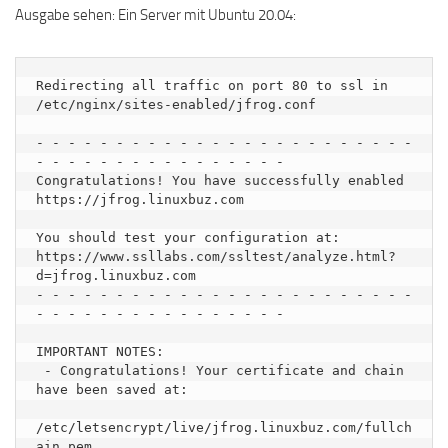
Ausgabe sehen: Ein Server mit Ubuntu 20.04:
Redirecting all traffic on port 80 to ssl in 
/etc/nginx/sites-enabled/jfrog.conf

- - - - - - - - - - - - - - - - - - - - - - - - 
- - - - - - - - - - - - - - - -

Congratulations! You have successfully enabled 
https://jfrog.linuxbuz.com

You should test your configuration at:

https://www.ssllabs.com/ssltest/analyze.html?
d=jfrog.linuxbuz.com

- - - - - - - - - - - - - - - - - - - - - - - - 
- - - - - - - - - - - - - - - -

IMPORTANT NOTES:

 - Congratulations! Your certificate and chain 
have been saved at:

/etc/letsencrypt/live/jfrog.linuxbuz.com/fullch
ain.pem
