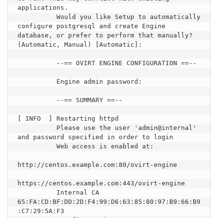
applications.

          Would you like Setup to automatically 
configure postgresql and create Engine 
database, or prefer to perform that manually? 
(Automatic, Manual) [Automatic]: 

          --== OVIRT ENGINE CONFIGURATION ==--

          Engine admin password: 

          --== SUMMARY ==--

[ INFO  ] Restarting httpd

          Please use the user 'admin@internal' 
and password specified in order to login

          Web access is enabled at:

http://centos.example.com:80/ovirt-engine

https://centos.example.com:443/ovirt-engine

          Internal CA 
65:FA:CD:BF:DD:2D:F4:99:D6:63:85:80:97:B9:66:B9
:C7:29:5A:F3
