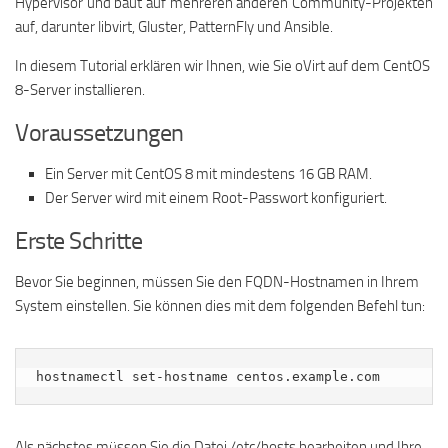
Hypervisor und baut auf mehreren anderen Community-Projekten
auf, darunter libvirt, Gluster, PatternFly und Ansible.
In diesem Tutorial erklären wir Ihnen, wie Sie oVirt auf dem CentOS
8-Server installieren.
Voraussetzungen
Ein Server mit CentOS 8 mit mindestens 16 GB RAM.
Der Server wird mit einem Root-Passwort konfiguriert.
Erste Schritte
Bevor Sie beginnen, müssen Sie den FQDN-Hostnamen in Ihrem
System einstellen. Sie können dies mit dem folgenden Befehl tun:
hostnamectl set-hostname centos.example.com
Als nächstes müssen Sie die Datei /etc/hosts bearbeiten und Ihre