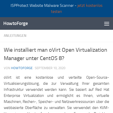
ISPProtect Website Malware Scanner -
jetzt kostenlos
Zum Inhalt springen
testen
HowtoForge
ANLEITUNGEN
Wie installiert man oVirt Open Virtualization
Manager unter CentOS 8?
VON
HOWTOFORGE
·
SEPTEMBER 10, 2020
oVirt ist eine kostenlose und verteilte Open-Source-
Virtualisierungslösung, die zur Verwaltung Ihrer gesamten
Infrastruktur verwendet werden kann. Sie basiert auf Red Hat
Enterprise Virtualization und ermöglicht es Ihnen, virtuelle
Maschinen, Rechen-, Speicher- und Netzwerkressourcen über die
webbasierte Oberfläche zu verwalten. Sie verwendet den KVM-