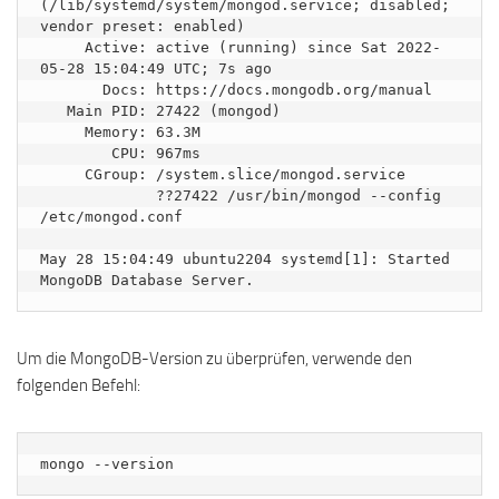
(/lib/systemd/system/mongod.service; disabled; 
vendor preset: enabled)

     Active: active (running) since Sat 2022-
05-28 15:04:49 UTC; 7s ago

       Docs: https://docs.mongodb.org/manual

   Main PID: 27422 (mongod)

     Memory: 63.3M

        CPU: 967ms

     CGroup: /system.slice/mongod.service

             ??27422 /usr/bin/mongod --config 
/etc/mongod.conf

May 28 15:04:49 ubuntu2204 systemd[1]: Started 
Um die MongoDB-Version zu überprüfen, verwende den
folgenden Befehl:
mongo --version