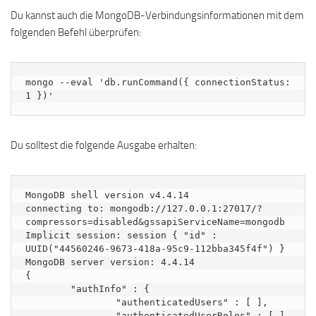
Du kannst auch die MongoDB-Verbindungsinformationen mit dem
folgenden Befehl überprüfen:
mongo --eval 'db.runCommand({ connectionStatus: 
1 })'
Du solltest die folgende Ausgabe erhalten:
MongoDB shell version v4.4.14

connecting to: mongodb://127.0.0.1:27017/?
compressors=disabled&gssapiServiceName=mongodb

Implicit session: session { "id" : 
UUID("44560246-9673-418a-95c9-112bba345f4f") }

MongoDB server version: 4.4.14

{

	"authInfo" : {

		"authenticatedUsers" : [ ],

		"authenticatedUserRoles" : [ ]
