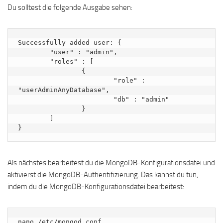
Du solltest die folgende Ausgabe sehen:
Successfully added user: {

	"user" : "admin",

	"roles" : [

		{

			"role" : 
"userAdminAnyDatabase",

			"db" : "admin"

		}

	]

Als nächstes bearbeitest du die MongoDB-Konfigurationsdatei und
aktivierst die MongoDB-Authentifizierung. Das kannst du tun,
indem du die MongoDB-Konfigurationsdatei bearbeitest:
nano /etc/mongod.conf