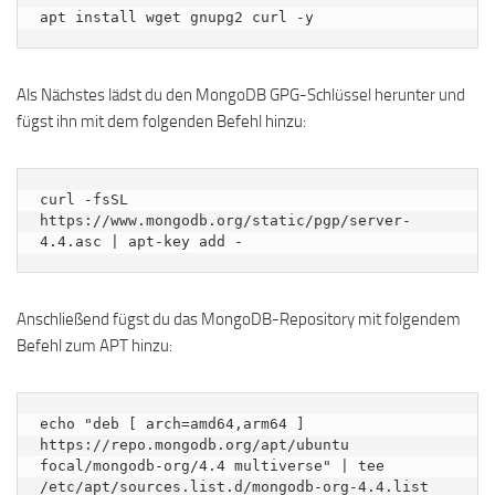
apt install wget gnupg2 curl -y
Als Nächstes lädst du den MongoDB GPG-Schlüssel herunter und
fügst ihn mit dem folgenden Befehl hinzu:
curl -fsSL 
https://www.mongodb.org/static/pgp/server-
4.4.asc | apt-key add -
Anschließend fügst du das MongoDB-Repository mit folgendem
Befehl zum APT hinzu:
echo "deb [ arch=amd64,arm64 ] 
https://repo.mongodb.org/apt/ubuntu 
focal/mongodb-org/4.4 multiverse" | tee 
/etc/apt/sources.list.d/mongodb-org-4.4.list