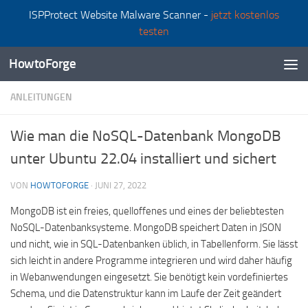
ISPProtect Website Malware Scanner -
jetzt kostenlos
Zum Inhalt springen
testen
HowtoForge
ANLEITUNGEN
Wie man die NoSQL-Datenbank MongoDB
unter Ubuntu 22.04 installiert und sichert
VON
HOWTOFORGE
·
JUNI 27, 2022
MongoDB ist ein freies, quelloffenes und eines der beliebtesten
NoSQL-Datenbanksysteme. MongoDB speichert Daten in JSON
und nicht, wie in SQL-Datenbanken üblich, in Tabellenform. Sie lässt
sich leicht in andere Programme integrieren und wird daher häufig
in Webanwendungen eingesetzt. Sie benötigt kein vordefiniertes
Schema, und die Datenstruktur kann im Laufe der Zeit geändert