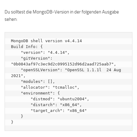
Du solltest die MongoDB-Version in der folgenden Ausgabe
sehen:
MongoDB shell version v4.4.14

Build Info: {

    "version": "4.4.14",

    "gitVersion": 
"0b0843af97c3ec9d2c0995152d96d2aad725aab7",

    "openSSLVersion": "OpenSSL 1.1.1l  24 Aug 
2021",

    "modules": [],

    "allocator": "tcmalloc",

    "environment": {

        "distmod": "ubuntu2004",

        "distarch": "x86_64",

        "target_arch": "x86_64"

    }
