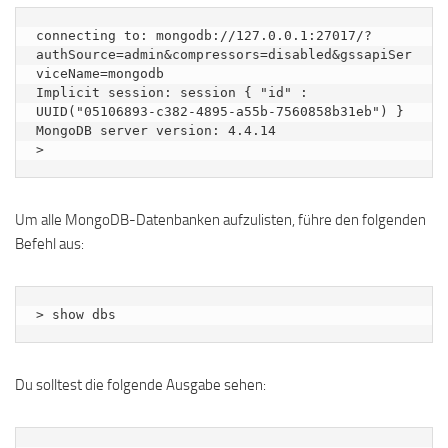
connecting to: mongodb://127.0.0.1:27017/?
authSource=admin&compressors=disabled&gssapiSer
viceName=mongodb

Implicit session: session { "id" : 
UUID("05106893-c382-4895-a55b-7560858b31eb") }

MongoDB server version: 4.4.14

Um alle MongoDB-Datenbanken aufzulisten, führe den folgenden
Befehl aus:
> show dbs
Du solltest die folgende Ausgabe sehen: