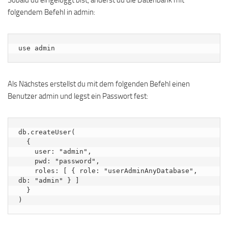
Sobald du eingeloggt bist, änderst du die Datenbank mit
folgendem Befehl in admin:
use admin
Als Nächstes erstellst du mit dem folgenden Befehl einen
Benutzer admin und legst ein Passwort fest:
db.createUser(

  {

    user: "admin",

    pwd: "password",

    roles: [ { role: "userAdminAnyDatabase", 
db: "admin" } ]

  }
