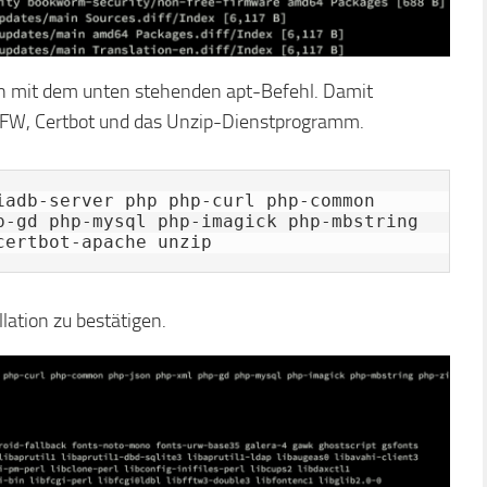
en mit dem unten stehenden apt-Befehl. Damit
 UFW, Certbot und das Unzip-Dienstprogramm.
iadb-server php php-curl php-common 
p-gd php-mysql php-imagick php-mbstring 
certbot-apache unzip
lation zu bestätigen.