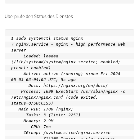
Überprüfe den Status des Dienstes.
$ sudo systemctl status nginx

? nginx.service - nginx - high performance web 
server

     Loaded: loaded 
(/lib/systemd/system/nginx.service; enabled; 
preset: enabled)

     Active: active (running) since Fri 2024-
05-03 03:04:02 UTC; 5s ago

       Docs: https://nginx.org/en/docs/

    Process: 1699 ExecStart=/usr/sbin/nginx -c 
/etc/nginx/nginx.conf (code=exited, 
status=0/SUCCESS)

   Main PID: 1700 (nginx)

      Tasks: 3 (limit: 2251)

     Memory: 2.9M

        CPU: 7ms

     CGroup: /system.slice/nginx.service

             ??1700 "nginx: master process 