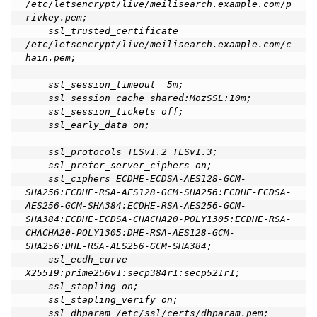
/etc/letsencrypt/live/meilisearch.example.com/p
rivkey.pem;

    ssl_trusted_certificate 
/etc/letsencrypt/live/meilisearch.example.com/c
hain.pem;

    ssl_session_timeout  5m;

    ssl_session_cache shared:MozSSL:10m;

    ssl_session_tickets off;

    ssl_early_data on;

    ssl_protocols TLSv1.2 TLSv1.3;

    ssl_prefer_server_ciphers on;

    ssl_ciphers ECDHE-ECDSA-AES128-GCM-
SHA256:ECDHE-RSA-AES128-GCM-SHA256:ECDHE-ECDSA-
AES256-GCM-SHA384:ECDHE-RSA-AES256-GCM-
SHA384:ECDHE-ECDSA-CHACHA20-POLY1305:ECDHE-RSA-
CHACHA20-POLY1305:DHE-RSA-AES128-GCM-
SHA256:DHE-RSA-AES256-GCM-SHA384;

    ssl_ecdh_curve 
X25519:prime256v1:secp384r1:secp521r1;

    ssl_stapling on;

    ssl_stapling_verify on;

    ssl_dhparam /etc/ssl/certs/dhparam.pem;
