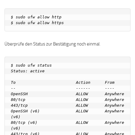
$ sudo ufw allow http

Überprüfe den Status zur Bestätigung noch einmal.
$ sudo ufw status

Status: active

To                         Action      From

--                         ------      ----

OpenSSH                    ALLOW       Anywhere

80/tcp                     ALLOW       Anywhere

443/tcp                    ALLOW       Anywhere

OpenSSH (v6)               ALLOW       Anywhere 
(v6)

80/tcp (v6)                ALLOW       Anywhere 
(v6)

443/tcp (v6)               ALLOW       Anywhere 