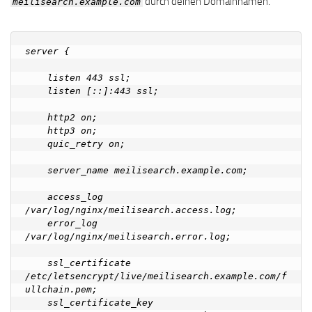
durch deinen Domainnamen.
meilisearch.example.com
server {

    listen 443 ssl;

    listen [::]:443 ssl;

    http2 on;

    http3 on;

    quic_retry on;

    server_name meilisearch.example.com;

    access_log  
/var/log/nginx/meilisearch.access.log;

    error_log   
/var/log/nginx/meilisearch.error.log;

    ssl_certificate      
/etc/letsencrypt/live/meilisearch.example.com/f
ullchain.pem;

    ssl_certificate_key  