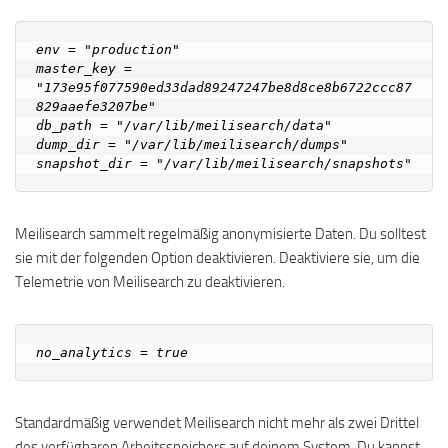
env = "production"

master_key = 
"173e95f077590ed33dad89247247be8d8ce8b6722ccc87
829aaefe3207be"

db_path = "/var/lib/meilisearch/data"

dump_dir = "/var/lib/meilisearch/dumps"

Meilisearch sammelt regelmäßig anonymisierte Daten. Du solltest
sie mit der folgenden Option deaktivieren. Deaktiviere sie, um die
Telemetrie von Meilisearch zu deaktivieren.
Standardmäßig verwendet Meilisearch nicht mehr als zwei Drittel
des verfügbaren Arbeitsspeichers auf deinem System. Du kannst