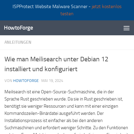
ISPProtect Website Malware Scanner -
jetzt kostenlos
Zum Inhalt springen
testen
HowtoForge
ANLEITUNGEN
Wie man Meilisearch unter Debian 12
installiert und konfiguriert
VON
HOWTOFORGE
·
MAI 19, 2024
Meilisearch ist eine Open-Source-Suchmaschine, die in der
Sprache Rust geschrieben wurde. Da sie in Rust geschrieben ist,
benötigt sie weniger Ressourcen und kann mit einer einzigen
Kommandozeilen-Binärdatei ausgeführt werden. Der
Installationsprozess ist einfacher als bei den anderen
Suchmaschinen und erfordert weniger Schritte. Zu den Funktionen