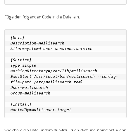
Füge den folgenden Code in die Datei ein.
[Unit]

Description=Meilisearch

After=systemd-user-sessions.service

[Service]

Type=simple

WorkingDirectory=/var/lib/meilisearch

ExecStart=/usr/local/bin/meilisearch --config-
file-path /etc/meilisearch.toml

User=meilisearch

Group=meilisearch

[Install]

Speichere die Datei, indem du
Strg + X
drückst und
Y
eingibst, wenn