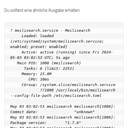
Du solltest eine ähnliche Ausgabe erhalten.
? meilisearch.service - Meilisearch

     Loaded: loaded 
(/etc/systemd/system/meilisearch.service; 
enabled; preset: enabled)

     Active: active (running) since Fri 2024-
05-03 03:02:53 UTC; 5s ago

   Main PID: 1008 (meilisearch)

      Tasks: 6 (limit: 2251)

     Memory: 23.0M

        CPU: 10ms

     CGroup: /system.slice/meilisearch.service

             ??1008 /usr/local/bin/meilisearch 
--config-file-path /etc/meilisearch.toml

May 03 03:02:53 meilisearch meilisearch[1008]: 
Commit date:                "unknown"

May 03 03:02:53 meilisearch meilisearch[1008]: 
Package version:        "1.7.6"
