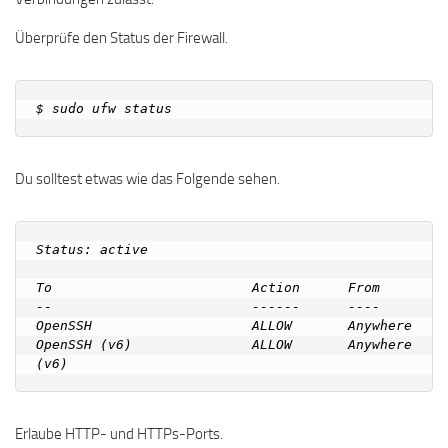
Überprüfe den Status der Firewall.
Du solltest etwas wie das Folgende sehen.
Status: active

To                         Action      From

--                         ------      ----

OpenSSH                    ALLOW       Anywhere

OpenSSH (v6)               ALLOW       Anywhere 
Erlaube HTTP- und HTTPs-Ports.