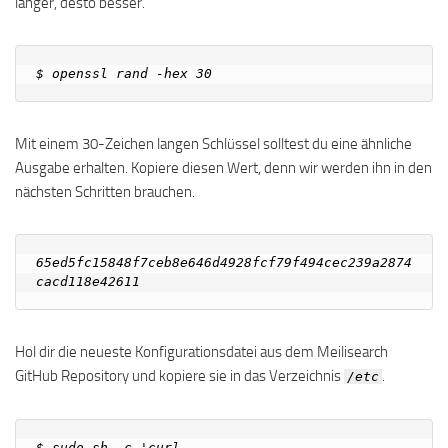
länger, desto besser.
Mit einem 30-Zeichen langen Schlüssel solltest du eine ähnliche
Ausgabe erhalten. Kopiere diesen Wert, denn wir werden ihn in den
nächsten Schritten brauchen.
65ed5fc15848f7ceb8e646d4928fcf79f494cec239a2874
Hol dir die neueste Konfigurationsdatei aus dem Meilisearch
GitHub Repository und kopiere sie in das Verzeichnis
.
/etc
$ sudo sh -c 'curl 