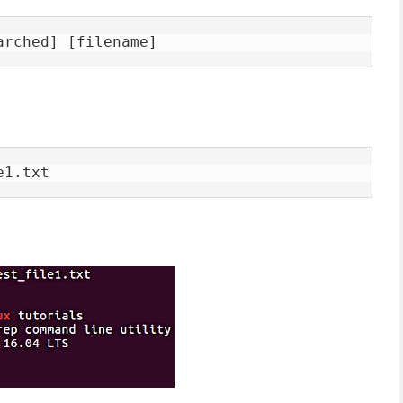
arched] [filename]
e1.txt