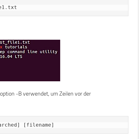
e1.txt
noption -B verwendet, um Zeilen vor der
arched] [filename]