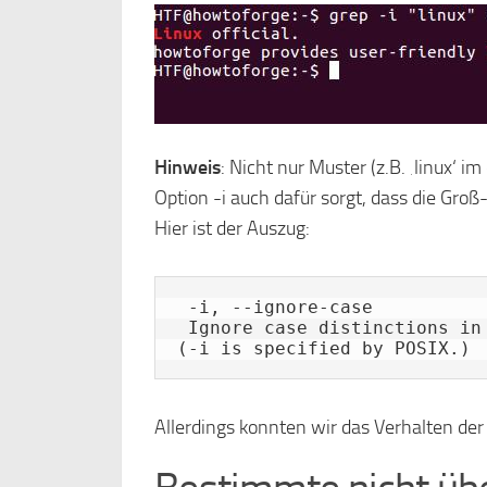
Hinweis
: Nicht nur Muster (z.B. ‚linux‘ i
Option -i auch dafür sorgt, dass die Groß
Hier ist der Auszug:
 -i, --ignore-case

 Ignore case distinctions in both the PATTERN and the input files. 
(-i is specified by POSIX.)
Allerdings konnten wir das Verhalten de