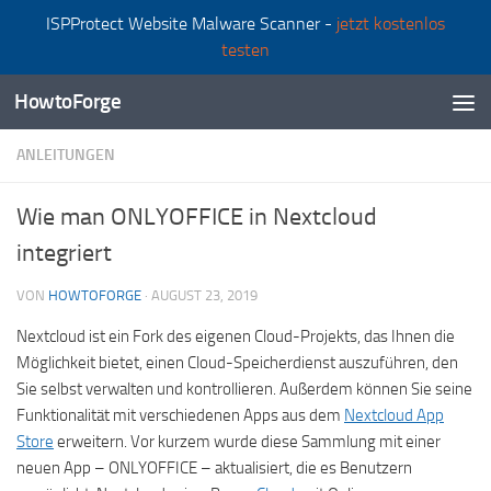
ISPProtect Website Malware Scanner -
jetzt kostenlos
Zum Inhalt springen
testen
HowtoForge
ANLEITUNGEN
Wie man ONLYOFFICE in Nextcloud
integriert
VON
HOWTOFORGE
·
AUGUST 23, 2019
Nextcloud ist ein Fork des eigenen Cloud-Projekts, das Ihnen die
Möglichkeit bietet, einen Cloud-Speicherdienst auszuführen, den
Sie selbst verwalten und kontrollieren. Außerdem können Sie seine
Funktionalität mit verschiedenen Apps aus dem
Nextcloud App
Store
erweitern. Vor kurzem wurde diese Sammlung mit einer
neuen App – ONLYOFFICE – aktualisiert, die es Benutzern