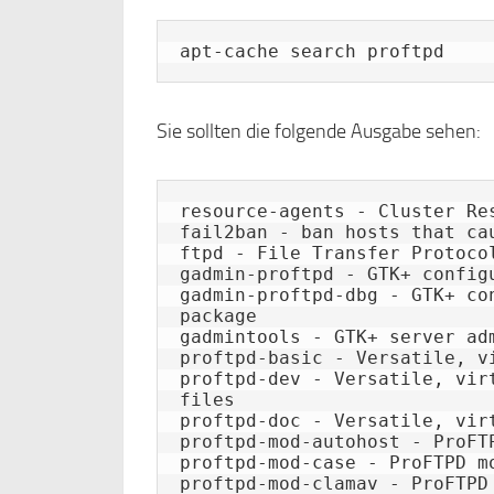
apt-cache search proftpd
Sie sollten die folgende Ausgabe sehen:
resource-agents - Cluster Res
fail2ban - ban hosts that ca
ftpd - File Transfer Protocol
gadmin-proftpd - GTK+ configu
gadmin-proftpd-dbg - GTK+ co
package

gadmintools - GTK+ server ad
proftpd-basic - Versatile, v
proftpd-dev - Versatile, vir
files

proftpd-doc - Versatile, vir
proftpd-mod-autohost - ProFTP
proftpd-mod-case - ProFTPD mo
proftpd-mod-clamav - ProFTPD 