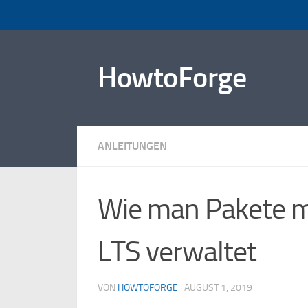
Zum Inhalt springen
HowtoForge
ANLEITUNGEN
Wie man Pakete m
LTS verwaltet
VON
HOWTOFORGE
·
AUGUST 1, 2019