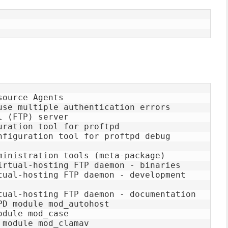
ource Agents

use multiple authentication errors

 (FTP) server

ration tool for proftpd

nfiguration tool for proftpd debug 
ministration tools (meta-package)

irtual-hosting FTP daemon - binaries

tual-hosting FTP daemon - development 
tual-hosting FTP daemon - documentation

D module mod_autohost

dule mod_case

module mod_clamav
