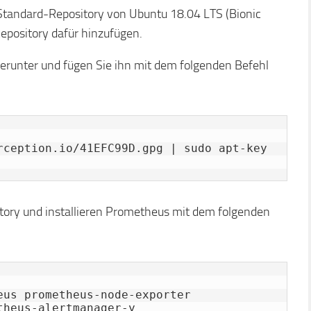
Standard-Repository von Ubuntu 18.04 LTS (Bionic
epository dafür hinzufügen.
erunter und fügen Sie ihn mit dem folgenden Befehl
rception.io/41EFC99D.gpg | sudo apt-key 
itory und installieren Prometheus mit dem folgenden
us prometheus-node-exporter 
theus-alertmanager-y