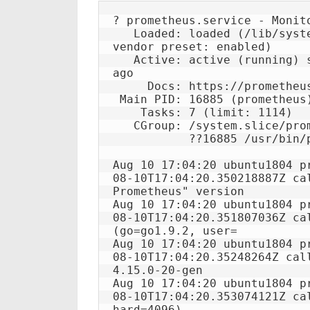
? prometheus.service - Monit
   Loaded: loaded (/lib/systemd/system/prometheus.service; enabled; 
vendor preset: enabled)

   Active: active (running) since Fri 2018-08-10 17:04:20 UTC; 9s 
ago

     Docs: https://prometheus.io/docs/introduction/overview/

 Main PID: 16885 (prometheus)

    Tasks: 7 (limit: 1114)

   CGroup: /system.slice/prometheus.service

           ??16885 /usr/bin/prometheus

Aug 10 17:04:20 ubuntu1804 p
08-10T17:04:20.350218887Z ca
Prometheus" version

Aug 10 17:04:20 ubuntu1804 p
08-10T17:04:20.351807036Z ca
(go=go1.9.2, user=

Aug 10 17:04:20 ubuntu1804 p
08-10T17:04:20.35248264Z cal
4.15.0-20-gen

Aug 10 17:04:20 ubuntu1804 p
08-10T17:04:20.353074121Z ca
hard=4096)
