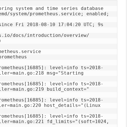
oring system and time series database

rometheus[16885]: level=info ts=2018-
ller=main.go:218 msg="Starting 
rometheus[16885]: level=info ts=2018-
ller=main.go:219 build_context="
rometheus[16885]: level=info ts=2018-
ler=main.go:220 host_details="(Linux 
rometheus[16885]: level=info ts=2018-
ller=main.go:221 fd_limits="(soft=1024, 