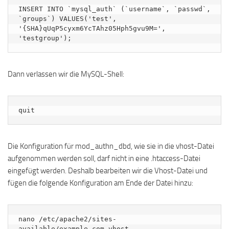
INSERT INTO `mysql_auth` (`username`, `passwd`, 
`groups`) VALUES('test', 
'{SHA}qUqP5cyxm6YcTAhz05Hph5gvu9M=', 
'testgroup');
Dann verlassen wir die MySQL-Shell:
quit
Die Konfiguration für mod_authn_dbd, wie sie in die vhost-Datei
aufgenommen werden soll, darf nicht in eine .htaccess-Datei
eingefügt werden. Deshalb bearbeiten wir die Vhost-Datei und
fügen die folgende Konfiguration am Ende der Datei hinzu:
nano /etc/apache2/sites-
available/example.com.vhost