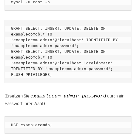
mysql -u root -p
GRANT SELECT, INSERT, UPDATE, DELETE ON 
examplecomdb.* TO 
'examplecom_admin'@'localhost' IDENTIFIED BY 
'examplecom_admin_password';

GRANT SELECT, INSERT, UPDATE, DELETE ON 
examplecomdb.* TO 
'examplecom_admin'@'localhost.localdomain' 
IDENTIFIED BY 'examplecom_admin_password';

FLUSH PRIVILEGES;
(Ersetzen Sie
durch ein
examplecom_admin_password
Passwort Ihrer Wahl.)
USE examplecomdb;