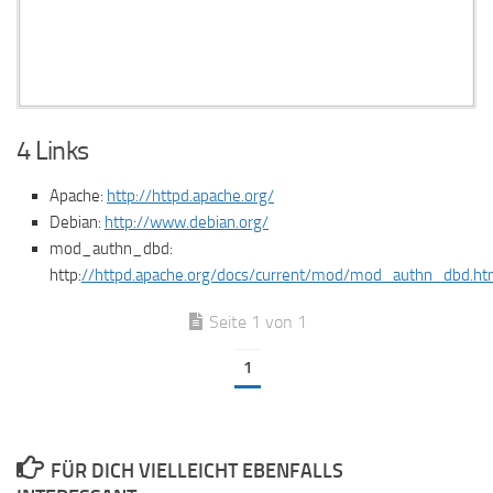
4 Links
Apache:
http://httpd.apache.org/
Debian:
http://www.debian.org/
mod_authn_dbd:
http:
//httpd.apache.org/docs/current/mod/mod_authn_dbd.ht
Seite 1 von 1
1
FÜR DICH VIELLEICHT EBENFALLS