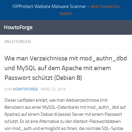
ISPProtect Website Malware Scanner -
jetzt kostenlos
Zum Inhalt springen
testen
HowtoForge
ANLEITUNGEN
Wie man Verzeichnisse mit mod_authn_dbd
und MySQL auf dem Apache mit einem
Passwort schützt (Debian 8)
VON
HOWTOFORGE
·
MÄRZ 22, 2019
Dieser Leitfaden erklärt, wie man Webverzeichnisse (mit
Benutzern aus einer MySQL-Datenbank) mit mod_authn_dbd auf
Apache2 auf einem Debian 8 (Jessie) Server mit einem Passwort
schützt. Es ist eine Alternative zu den Klartext-Passwortdateien
von mod_auth und ermöglicht es Ihnen, die normale SQL-Syntax