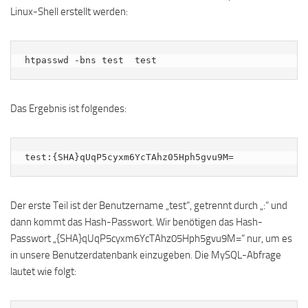
Linux-Shell erstellt werden:
htpasswd -bns test  test
Das Ergebnis ist folgendes:
test:{SHA}qUqP5cyxm6YcTAhz05Hph5gvu9M=
Der erste Teil ist der Benutzername „test“, getrennt durch „:“ und
dann kommt das Hash-Passwort. Wir benötigen das Hash-
Passwort „{SHA}qUqP5cyxm6YcTAhz05Hph5gvu9M=“ nur, um es
in unsere Benutzerdatenbank einzugeben. Die MySQL-Abfrage
lautet wie folgt: