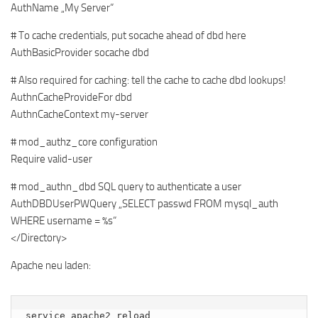
AuthName „My Server“
# To cache credentials, put socache ahead of dbd here
AuthBasicProvider socache dbd
# Also required for caching: tell the cache to cache dbd lookups!
AuthnCacheProvideFor dbd
AuthnCacheContext my-server
# mod_authz_core configuration
Require valid-user
# mod_authn_dbd SQL query to authenticate a user
AuthDBDUserPWQuery „SELECT passwd FROM mysql_auth
WHERE username = %s“
</Directory>
Apache neu laden:
service apache2 reload