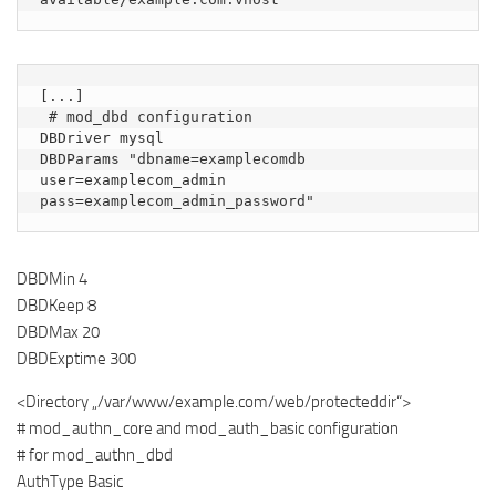
[...]

 # mod_dbd configuration

DBDriver mysql

DBDParams "dbname=examplecomdb 
user=examplecom_admin 
pass=examplecom_admin_password"
DBDMin 4
DBDKeep 8
DBDMax 20
DBDExptime 300
<Directory „/var/www/example.com/web/protecteddir“>
# mod_authn_core and mod_auth_basic configuration
# for mod_authn_dbd
AuthType Basic