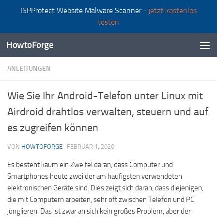
ISPProtect Website Malware Scanner -
jetzt kostenlos
Zum Inhalt springen
testen
HowtoForge
ANLEITUNGEN
Wie Sie Ihr Android-Telefon unter Linux mit
Airdroid drahtlos verwalten, steuern und auf
es zugreifen können
VON
HOWTOFORGE
·
FEBRUAR 1, 2020
Es besteht kaum ein Zweifel daran, dass Computer und
Smartphones heute zwei der am häufigsten verwendeten
elektronischen Geräte sind. Dies zeigt sich daran, dass diejenigen,
die mit Computern arbeiten, sehr oft zwischen Telefon und PC
jonglieren. Das ist zwar an sich kein großes Problem, aber der