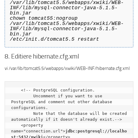
/var/lib/tomcat5.5/webapps/xwiki/WEB-
INF/lib/mysql-connector-java-5.1.5-
bin.jar
chown tomcat55:nogroup
/var/lib/tomcat5.5/webapps/xwiki/WEB-
INF/lib/mysql-connector-java-5.1.5-
bin.jar
/etc/init.d/tomcat5.5 restart
8. Editiere hibernate.cfg.xml
vi /var/lib/tomcat5.5/webapps/xwiki/WEB-INF/hibernate.cfg.xml
    <!-- PostgreSQL configuration.

         Uncomment if you want to use 
PostgreSQL and comment out other database 
configurations.

         Note that the database will be created 
automatically if it doesn't already exist.-->

    <property 
name="connection.url">
jdbc:postgresql://localho
st:5432/xwiki
</property>
