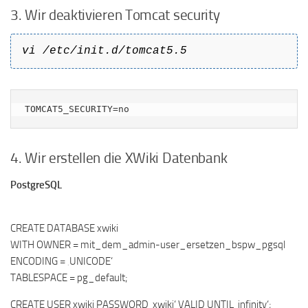
3. Wir deaktivieren Tomcat security
vi /etc/init.d/tomcat5.5
TOMCAT5_SECURITY=no
4. Wir erstellen die XWiki Datenbank
PostgreSQL
CREATE DATABASE xwiki
WITH OWNER = mit_dem_admin-user_ersetzen_bspw_pgsql
ENCODING = ‚UNICODE‘
TABLESPACE = pg_default;
CREATE USER xwiki PASSWORD ‚xwiki‘ VALID UNTIL ‚infinity‘;