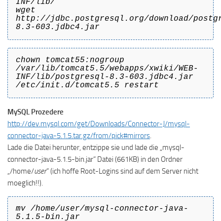
INF/lib/
wget
http://jdbc.postgresql.org/download/postg
8.3-603.jdbc4.jar
chown tomcat55:nogroup
/var/lib/tomcat5.5/webapps/xwiki/WEB-
INF/lib/postgresql-8.3-603.jdbc4.jar
/etc/init.d/tomcat5.5 restart
MySQL Prozedere
http://dev.mysql.com/get/Downloads/Connector-J/mysql-
connector-java-5.1.5.tar.gz/from/pick#mirrors
.
Lade die Datei herunter, entzippe sie und lade die „mysql-
connector-java-5.1.5-bin.jar“ Datei (661KB) in den Ordner
„/home/
user
“ (ich hoffe Root-Logins sind auf dem Server nicht
moeglich!!).
mv /home/
user
/mysql-connector-java-
5.1.5-bin.jar