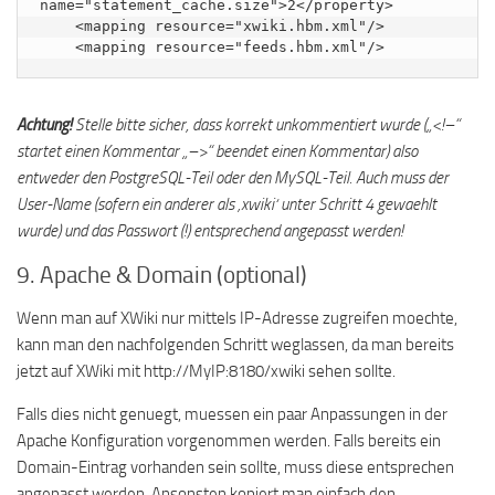
name="statement_cache.size">2</property>

    <mapping resource="xwiki.hbm.xml"/>

    <mapping resource="feeds.hbm.xml"/>
Achtung!
Stelle bitte sicher, dass korrekt unkommentiert wurde („<!–“
startet einen Kommentar „–>“ beendet einen Kommentar) also
entweder den PostgreSQL-Teil oder den MySQL-Teil. Auch muss der
User-Name (sofern ein anderer als ‚xwiki‘ unter Schritt 4 gewaehlt
wurde) und das Passwort (!) entsprechend angepasst werden!
9. Apache & Domain (optional)
Wenn man auf XWiki nur mittels IP-Adresse zugreifen moechte,
kann man den nachfolgenden Schritt weglassen, da man bereits
jetzt auf XWiki mit http://MyIP:8180/xwiki sehen sollte.
Falls dies nicht genuegt, muessen ein paar Anpassungen in der
Apache Konfiguration vorgenommen werden. Falls bereits ein
Domain-Eintrag vorhanden sein sollte, muss diese entsprechen
angepasst werden. Ansonsten kopiert man einfach den