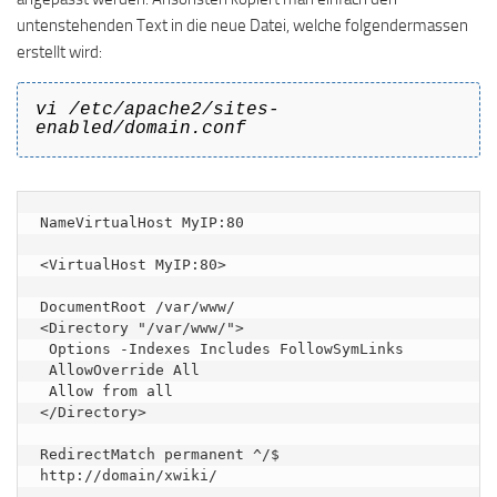
untenstehenden Text in die neue Datei, welche folgendermassen
erstellt wird:
vi /etc/apache2/sites-
enabled/domain.conf
NameVirtualHost MyIP:80

<VirtualHost MyIP:80>

DocumentRoot /var/www/

<Directory "/var/www/">

 Options -Indexes Includes FollowSymLinks

 AllowOverride All

 Allow from all

</Directory>

RedirectMatch permanent ^/$ 
http://domain/xwiki/
