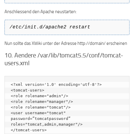
Anschliessend den Apache neustarten:
/etc/init.d/apache2 restart
Nun sollte das XWiki unter der Adresse http://domain/ erscheinen
10. Aendere /var/lib/tomcat5.5/conf/tomcat-
users.xml
<?xml version='1.0' encoding='utf-8'?>

<tomcat-users>

<role rolename="admin"/>

<role rolename="manager"/>

<role rolename="tomcat"/>

<user username="tomcat"

password=”tomcatpassword”

roles="tomcat,admin,manager"/>

</tomcat-users>