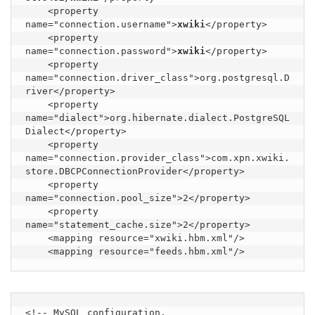
    <property 
name="connection.username">
xwiki
</property>

    <property 
name="connection.password">
xwiki
</property>

    <property 
name="connection.driver_class">org.postgresql.D
river</property>

    <property 
name="dialect">org.hibernate.dialect.PostgreSQL
Dialect</property>

    <property 
name="connection.provider_class">com.xpn.xwiki.
store.DBCPConnectionProvider</property>

    <property 
name="connection.pool_size">2</property>

    <property 
name="statement_cache.size">2</property>

    <mapping resource="xwiki.hbm.xml"/>

    <mapping resource="feeds.hbm.xml"/>
<!-- MySQL configuration.
