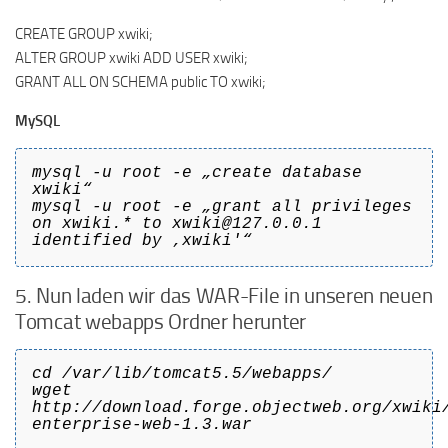
CREATE GROUP xwiki;
ALTER GROUP xwiki ADD USER xwiki;
GRANT ALL ON SCHEMA public TO xwiki;
MySQL
mysql -u root -e „create database
xwiki“
mysql -u root -e „grant all privileges
on xwiki.* to xwiki@127.0.0.1
identified by ‚xwiki'“
5. Nun laden wir das WAR-File in unseren neuen
Tomcat webapps Ordner herunter
cd /var/lib/tomcat5.5/webapps/
wget
http://download.forge.objectweb.org/xwiki
enterprise-web-1.3.war