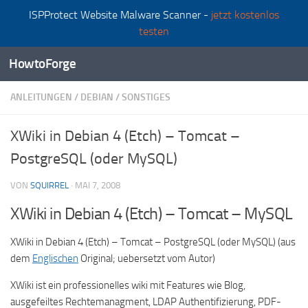
ISPProtect Website Malware Scanner -
jetzt kostenlos
Zum Inhalt springen
testen
HowtoForge
ANLEITUNGEN
/
DEBIAN
/
SONSTIGES
XWiki in Debian 4 (Etch) – Tomcat –
PostgreSQL (oder MySQL)
VON
SQUIRREL
·
MAI 7, 2008
XWiki in Debian 4 (Etch) – Tomcat – MySQL
XWiki in Debian 4 (Etch) – Tomcat – PostgreSQL (oder MySQL) (aus
dem
Englischen
Original; uebersetzt vom Autor)
XWiki ist ein professionelles wiki mit Features wie Blog,
ausgefeiltes Rechtemanagment, LDAP Authentifizierung, PDF-