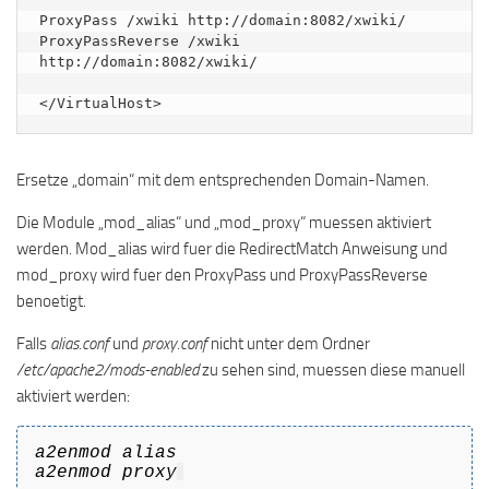
ProxyPass /xwiki http://domain:8082/xwiki/

ProxyPassReverse /xwiki  
http://domain:8082/xwiki/

</VirtualHost>
Ersetze „domain“ mit dem entsprechenden Domain-Namen.
Die Module „mod_alias“ und „mod_proxy“ muessen aktiviert
werden. Mod_alias wird fuer die RedirectMatch Anweisung und
mod_proxy wird fuer den ProxyPass und ProxyPassReverse
benoetigt.
Falls
alias.conf
und
proxy.conf
nicht unter dem Ordner
/etc/apache2/mods-enabled
zu sehen sind, muessen diese manuell
aktiviert werden:
a2enmod alias
a2enmod proxy