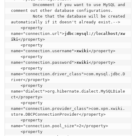
         Uncomment if you want to use MySQL and 
comment out other database configurations.

         Note that the database will be created 
automatically if it doesn't already exist.-->

    <property 
name="connection.url">
jdbc:mysql://localhost/xw
iki
</property>

    <property 
name="connection.username">
xwiki
</property>

    <property 
name="connection.password">
xwiki
</property>

    <property 
name="connection.driver_class">com.mysql.jdbc.D
river</property>

    <property 
name="dialect">org.hibernate.dialect.MySQLDiale
ct</property>

    <property 
name="connection.provider_class">com.xpn.xwiki.
store.DBCPConnectionProvider</property>

    <property 
name="connection.pool_size">2</property>

    <property 