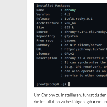
Um Chriony zu installieren, führst du de
die Installation zu bestätigen, gib
y
ein un