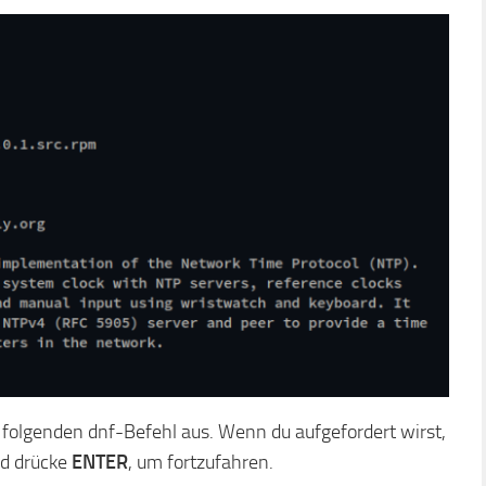
n folgenden dnf-Befehl aus. Wenn du aufgefordert wirst,
d drücke
ENTER
, um fortzufahren.