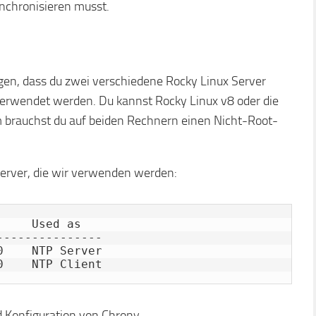
nchronisieren musst.
gen, dass du zwei verschiedene Rocky Linux Server
 verwendet werden. Du kannst Rocky Linux v8 oder die
brauchst du auf beiden Rechnern einen Nicht-Root-
 Server, die wir verwenden werden:
    Used as

--------------

    NTP Server

0    NTP Client
d Konfiguration von Chrony.