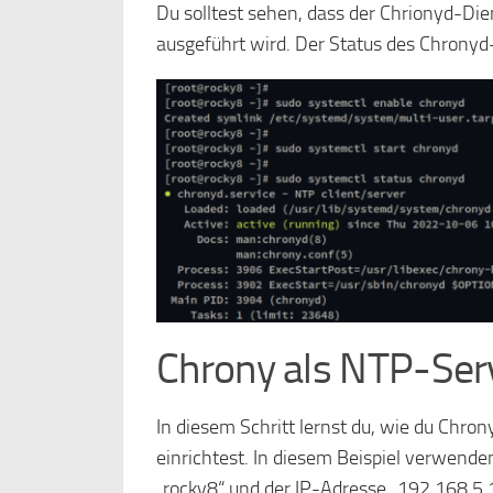
Du solltest sehen, dass der Chrionyd-Die
ausgeführt wird. Der Status des Chronyd-
Chrony als NTP-Serv
In diesem Schritt lernst du, wie du Chro
einrichtest. In diesem Beispiel verwen
„rocky8“ und der IP-Adresse „192.168.5.