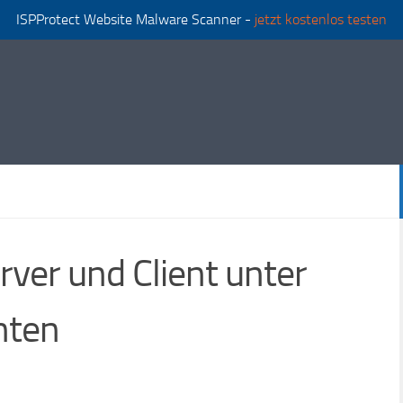
ISPProtect Website Malware Scanner -
jetzt kostenlos testen
rver und Client unter
hten