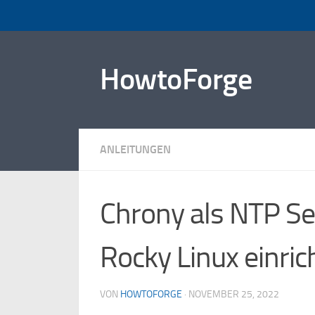
Zum Inhalt springen
HowtoForge
ANLEITUNGEN
Chrony als NTP Se
Rocky Linux einric
VON
HOWTOFORGE
·
NOVEMBER 25, 2022