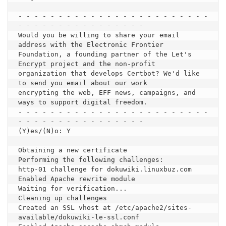
- - - - - - - - - - - - - - - - - - - - - - - - 
- - - - - - - - - - - - - - - -

Would you be willing to share your email 
address with the Electronic Frontier

Foundation, a founding partner of the Let's 
Encrypt project and the non-profit

organization that develops Certbot? We'd like 
to send you email about our work

encrypting the web, EFF news, campaigns, and 
ways to support digital freedom.

- - - - - - - - - - - - - - - - - - - - - - - - 
- - - - - - - - - - - - - - - -

(Y)es/(N)o: Y

Obtaining a new certificate

Performing the following challenges:

http-01 challenge for dokuwiki.linuxbuz.com

Enabled Apache rewrite module

Waiting for verification...

Cleaning up challenges

Created an SSL vhost at /etc/apache2/sites-
available/dokuwiki-le-ssl.conf
