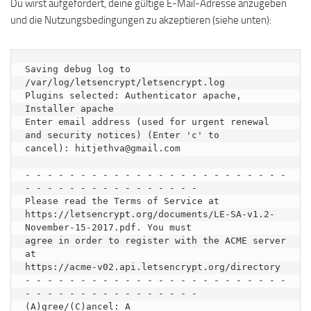
Du wirst aufgefordert, deine gültige E-Mail-Adresse anzugeben
und die Nutzungsbedingungen zu akzeptieren (siehe unten):
Saving debug log to 
/var/log/letsencrypt/letsencrypt.log

Plugins selected: Authenticator apache, 
Installer apache

Enter email address (used for urgent renewal 
and security notices) (Enter 'c' to

cancel): hitjethva@gmail.com

- - - - - - - - - - - - - - - - - - - - - - - - 
- - - - - - - - - - - - - - - -

Please read the Terms of Service at

https://letsencrypt.org/documents/LE-SA-v1.2-
November-15-2017.pdf. You must

agree in order to register with the ACME server 
at

https://acme-v02.api.letsencrypt.org/directory

- - - - - - - - - - - - - - - - - - - - - - - - 
- - - - - - - - - - - - - - - -

(A)gree/(C)ancel: A
