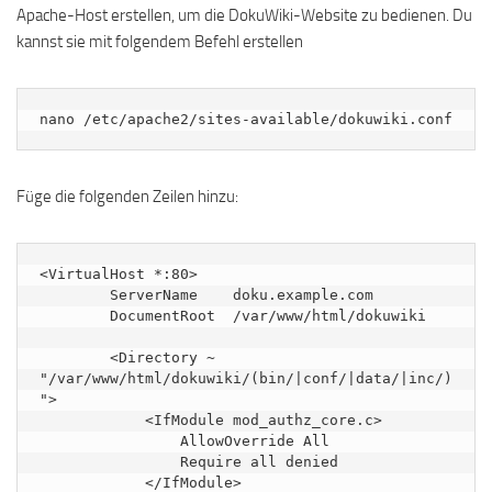
Apache-Host erstellen, um die DokuWiki-Website zu bedienen. Du
kannst sie mit folgendem Befehl erstellen
nano /etc/apache2/sites-available/dokuwiki.conf
Füge die folgenden Zeilen hinzu:
<VirtualHost *:80>

        ServerName    doku.example.com      

        DocumentRoot  /var/www/html/dokuwiki

        <Directory ~ 
"/var/www/html/dokuwiki/(bin/|conf/|data/|inc/)
">

            <IfModule mod_authz_core.c>

                AllowOverride All

                Require all denied

            </IfModule>
