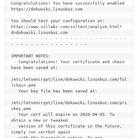
Congratulations! You have successfully enabled 
https://dokuwiki.linuxbuz.com

You should test your configuration at:

https://www.ssllabs.com/ssltest/analyze.html?
d=dokuwiki.linuxbuz.com

- - - - - - - - - - - - - - - - - - - - - - - - 
- - - - - - - - - - - - - - - -

IMPORTANT NOTES:

 - Congratulations! Your certificate and chain 
have been saved at:

/etc/letsencrypt/live/dokuwiki.linuxbuz.com/ful
lchain.pem

   Your key file has been saved at:

/etc/letsencrypt/live/dokuwiki.linuxbuz.com/pri
vkey.pem

   Your cert will expire on 2020-09-05. To 
obtain a new or tweaked

   version of this certificate in the future, 
simply run certbot again

   with the "certonly" option. To non-