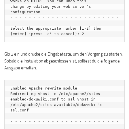
works on HTTPS. You can undo this

change by editing your web server's 
configuration.

- - - - - - - - - - - - - - - - - - - - - - - - 
- - - - - - - - - - - - - - - -

Select the appropriate number [1-2] then 
Gib 2 ein und drücke die Eingabetaste, um den Vorgang zu starten.
Sobald die Installation abgeschlossen ist, solltest du die folgende
Ausgabe erhalten:
Enabled Apache rewrite module

Redirecting vhost in /etc/apache2/sites-
enabled/dokuwiki.conf to ssl vhost in 
/etc/apache2/sites-available/dokuwiki-le-
ssl.conf

- - - - - - - - - - - - - - - - - - - - - - - - 
- - - - - - - - - - - - - - - -
