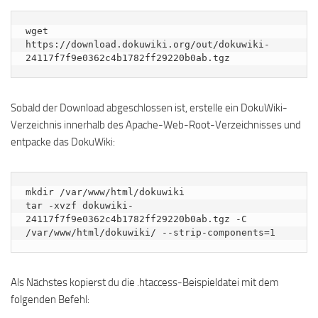
wget 
https://download.dokuwiki.org/out/dokuwiki-
24117f7f9e0362c4b1782ff29220b0ab.tgz
Sobald der Download abgeschlossen ist, erstelle ein DokuWiki-
Verzeichnis innerhalb des Apache-Web-Root-Verzeichnisses und
entpacke das DokuWiki:
mkdir /var/www/html/dokuwiki

tar -xvzf dokuwiki-
24117f7f9e0362c4b1782ff29220b0ab.tgz -C 
/var/www/html/dokuwiki/ --strip-components=1
Als Nächstes kopierst du die .htaccess-Beispieldatei mit dem
folgenden Befehl: