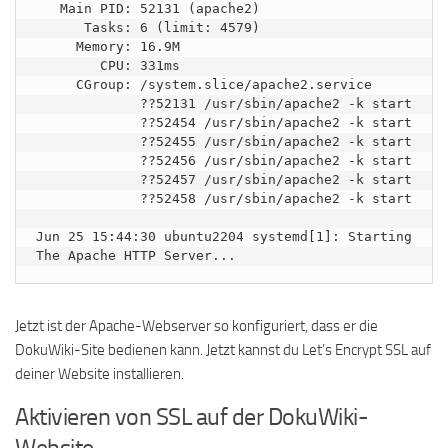
   Main PID: 52131 (apache2)

      Tasks: 6 (limit: 4579)

     Memory: 16.9M

        CPU: 331ms

     CGroup: /system.slice/apache2.service

             ??52131 /usr/sbin/apache2 -k start

             ??52454 /usr/sbin/apache2 -k start

             ??52455 /usr/sbin/apache2 -k start

             ??52456 /usr/sbin/apache2 -k start

             ??52457 /usr/sbin/apache2 -k start

             ??52458 /usr/sbin/apache2 -k start

Jun 25 15:44:30 ubuntu2204 systemd[1]: Starting 
Jetzt ist der Apache-Webserver so konfiguriert, dass er die
DokuWiki-Site bedienen kann. Jetzt kannst du Let’s Encrypt SSL auf
deiner Website installieren.
Aktivieren von SSL auf der DokuWiki-
Website