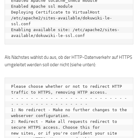
Enabled Apache socache_shmcb module

Enabled Apache ssl module

Deploying Certificate to VirtualHost 
/etc/apache2/sites-available/dokuwiki-le-
ssl.conf

Enabling available site: /etc/apache2/sites-
Als Nächstes wählst du aus, ob der HTTP-Datenverkehr auf HTTPS
umgeleitet werden soll oder nicht (siehe unten):
Please choose whether or not to redirect HTTP 
traffic to HTTPS, removing HTTP access.

- - - - - - - - - - - - - - - - - - - - - - - - 
- - - - - - - - - - - - - - - -

1: No redirect - Make no further changes to the 
webserver configuration.

2: Redirect - Make all requests redirect to 
secure HTTPS access. Choose this for

new sites, or if you're confident your site 