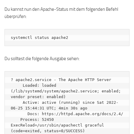
Du kannst nun den Apache-Status mit dem folgenden Befehl
überprüfen:
systemctl status apache2
Du solltest die folgende Ausgabe sehen:
? apache2.service - The Apache HTTP Server

     Loaded: loaded 
(/lib/systemd/system/apache2.service; enabled; 
vendor preset: enabled)

     Active: active (running) since Sat 2022-
06-25 15:44:31 UTC; 4min 30s ago

       Docs: https://httpd.apache.org/docs/2.4/

    Process: 52450 
ExecReload=/usr/sbin/apachectl graceful 
(code=exited, status=0/SUCCESS)
