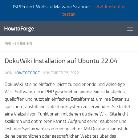
ISPProtect Website Malware Scanner -
jetzt kostenlos
Zum Inhalt springen
testen
HowtoForge
ANLEITUNGEN
DokuWiki Installation auf Ubuntu 22.04
VON
HOWTOFORGE
·
NOVEMBER 25, 2022
DokuWiki ist eine einfache, leicht zu bedienende und vielseitige
Wiki-Software, die in PHP geschrieben wurde. Sie ist kostenlos,
quelloffen und nutzt ein einfaches Dateiformat, um ihre Daten zu
speichern, anstatt ein Datenbanksystem zu verwenden. Sie bietet
eine Vielzahl von Funktionen, mit denen du deine Wiki-Site leicht
skalieren und optimieren kannst. Aufgrund seiner sauberen und
lesbaren Syntax wird es immer beliebter. Mit Dokuwiki kannst du
deine persönlichen oder geschäftlichen Websites über das