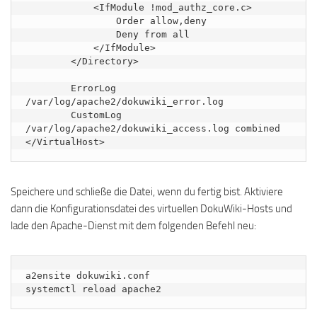
            <IfModule !mod_authz_core.c>

                Order allow,deny

                Deny from all

            </IfModule>

        </Directory>

        ErrorLog   
/var/log/apache2/dokuwiki_error.log

        CustomLog  
/var/log/apache2/dokuwiki_access.log combined

Speichere und schließe die Datei, wenn du fertig bist. Aktiviere
dann die Konfigurationsdatei des virtuellen DokuWiki-Hosts und
lade den Apache-Dienst mit dem folgenden Befehl neu:
a2ensite dokuwiki.conf

systemctl reload apache2