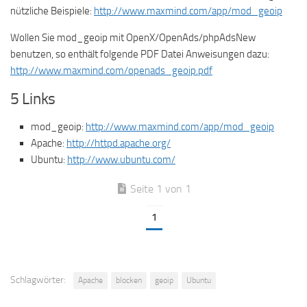
nützliche Beispiele:
http://www.maxmind.com/app/mod_geoip
Wollen Sie mod_geoip mit OpenX/OpenAds/phpAdsNew
benutzen, so enthält folgende PDF Datei Anweisungen dazu:
http://www.maxmind.com/openads_geoip.pdf
5 Links
mod_geoip:
http://www.maxmind.com/app/mod_geoip
Apache:
http://httpd.apache.org/
Ubuntu:
http://www.ubuntu.com/
Seite 1 von 1
1
Schlagwörter:
Apache
blocken
geoip
Ubuntu