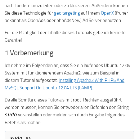
nach Ländern umzuleiten oder zu blockieren. Außerdem können
Sie diese Technologie für
geo targeting
auf Ihrem
OpenX
(früher
bekannt als OpenAds oder phpAdsNew) Ad Server benutzen.
Für die Richtigkeit der Inhalte dieses Tutorials gebe ich keinerlei
Garantie!
1 Vorbemerkung
Ich nehme im Folgenden an, dass Sie ein laufendes Ubuntu 12.04
System mit funktionierendem Apache2, wie zum Beispiel in
diesem Tutorial aufgesetzt:
Installing Apache2 With PHP5 And
MySQL Support On Ubuntu 12.04 LTS (LAMP)
.
Da alle Schritte dieses Tutorials mit root-Rechten ausgeführt
werden müssen, können Sie entweder allen Befehlen den String
voranstellen oder melden sich durch Eingabe folgendes
sudo
Befehls als root an:
sudo su