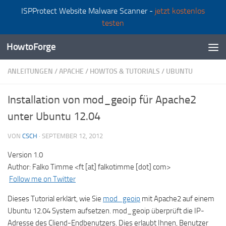
ISPProtect Website Malware Scanner -
jetzt kostenlos
Zum Inhalt springen
testen
HowtoForge
ANLEITUNGEN
/
APACHE
/
HOWTOS & TUTORIALS
/
UBUNTU
Installation von mod_geoip für Apache2
unter Ubuntu 12.04
VON
CSCH
·
SEPTEMBER 12, 2012
Version 1.0
Author: Falko Timme <ft [at] falkotimme [dot] com>
Follow me on Twitter
Dieses Tutorial erklärt, wie Sie
mod_geoip
mit Apache2 auf einem
Ubuntu 12.04 System aufsetzen. mod_geoip überprüft die IP-
Adresse des Cliend-Endbenutzers. Dies erlaubt Ihnen, Benutzer