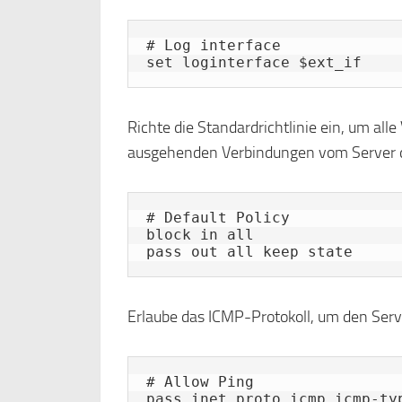
# Log interface

set loginterface $ext_if
Richte die Standardrichtlinie ein, um all
ausgehenden Verbindungen vom Server 
# Default Policy

block in all

pass out all keep state
Erlaube das ICMP-Protokoll, um den Ser
# Allow Ping

pass inet proto icmp icmp-ty