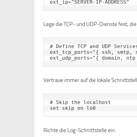
ext_ip="SERVER-IP-ADDRESS"
Lege die TCP- und UDP-Dienste fest, die 
# Define TCP and UDP Services
ext_tcp_ports="{ ssh, smtp, 
ext_udp_ports="{ domain, ntp
Vertraue immer auf die lokale Schnittstel
# Skip the localhost

set skip on lo0
Richte die Log-Schnittstelle ein.