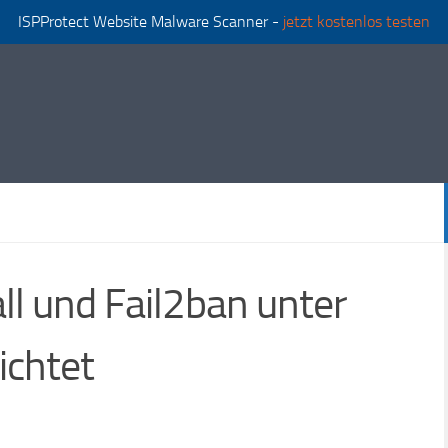
ISPProtect Website Malware Scanner -
jetzt kostenlos testen
ll und Fail2ban unter
ichtet