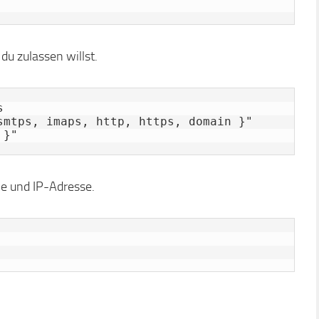
du zulassen willst.


smtps, imaps, http, https, domain }"

 }"
le und IP-Adresse.