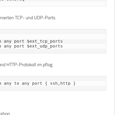
inierten TCP- und UDP-Ports.
 any port $ext_tcp_ports

o any port $ext_udp_ports
und HTTP-Protokoll im pflog.
m any to any port { ssh,http }
ation.