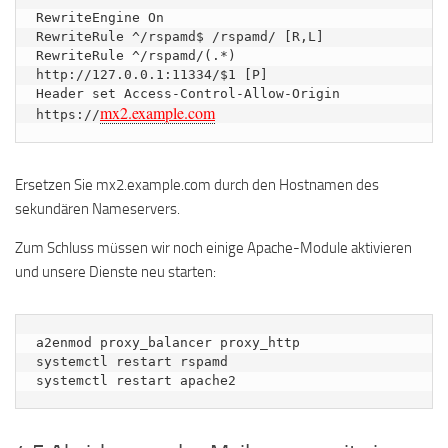
RewriteEngine On

RewriteRule ^/rspamd$ /rspamd/ [R,L]

RewriteRule ^/rspamd/(.*) 
http://127.0.0.1:11334/$1 [P]

Header set Access-Control-Allow-Origin 
mx2.example.com
https://
Ersetzen Sie mx2.example.com durch den Hostnamen des
sekundären Nameservers.
Zum Schluss müssen wir noch einige Apache-Module aktivieren
und unsere Dienste neu starten:
a2enmod proxy_balancer proxy_http

systemctl restart rspamd

systemctl restart apache2