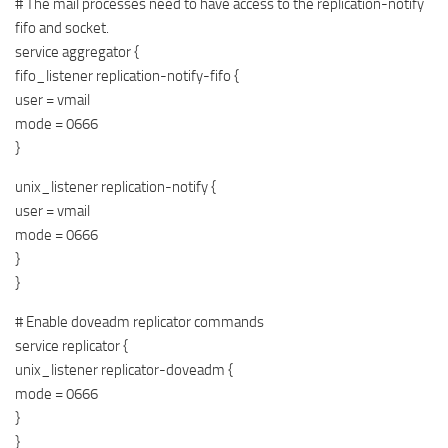
# The mail processes need to have access to the replication-notify
fifo and socket.
service aggregator {
fifo_listener replication-notify-fifo {
user = vmail
mode = 0666
}
unix_listener replication-notify {
user = vmail
mode = 0666
}
}
# Enable doveadm replicator commands
service replicator {
unix_listener replicator-doveadm {
mode = 0666
}
}