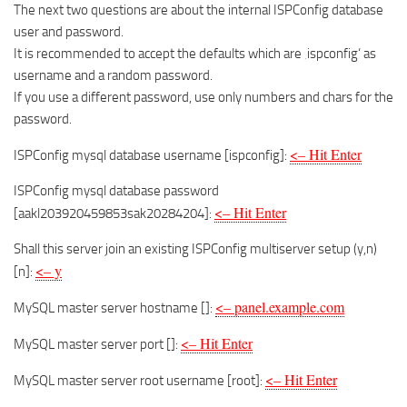
The next two questions are about the internal ISPConfig database
user and password.
It is recommended to accept the defaults which are ‚ispconfig‘ as
username and a random password.
If you use a different password, use only numbers and chars for the
password.
<– Hit Enter
ISPConfig mysql database username [ispconfig]:
ISPConfig mysql database password
<– Hit Enter
[aakl203920459853sak20284204]:
Shall this server join an existing ISPConfig multiserver setup (y,n)
<– y
[n]:
<– panel.example.com
MySQL master server hostname []:
<– Hit Enter
MySQL master server port []:
<– Hit Enter
MySQL master server root username [root]: