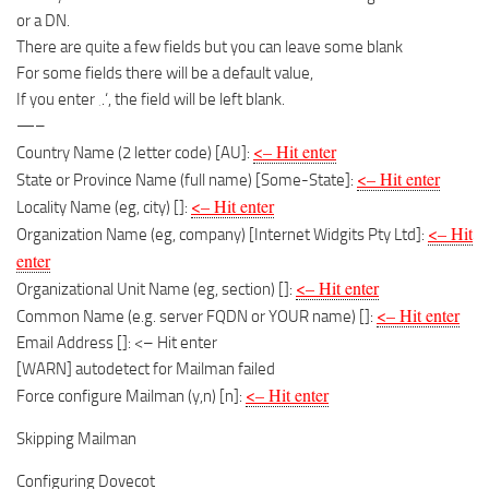
or a DN.
There are quite a few fields but you can leave some blank
For some fields there will be a default value,
If you enter ‚.‘, the field will be left blank.
—–
<– Hit enter
Country Name (2 letter code) [AU]:
<– Hit enter
State or Province Name (full name) [Some-State]:
<– Hit enter
Locality Name (eg, city) []:
<– Hit
Organization Name (eg, company) [Internet Widgits Pty Ltd]:
enter
<– Hit enter
Organizational Unit Name (eg, section) []:
<– Hit enter
Common Name (e.g. server FQDN or YOUR name) []:
Email Address []: <– Hit enter
[WARN] autodetect for Mailman failed
<– Hit enter
Force configure Mailman (y,n) [n]:
Skipping Mailman
Configuring Dovecot