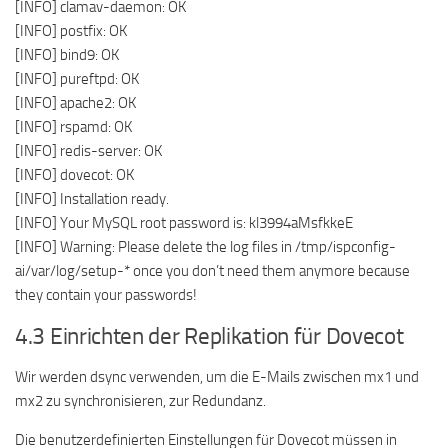
[INFO] clamav-daemon: OK
[INFO] postfix: OK
[INFO] bind9: OK
[INFO] pureftpd: OK
[INFO] apache2: OK
[INFO] rspamd: OK
[INFO] redis-server: OK
[INFO] dovecot: OK
[INFO] Installation ready.
[INFO] Your MySQL root password is: kl3994aMsfkkeE
[INFO] Warning: Please delete the log files in /tmp/ispconfig-
ai/var/log/setup-* once you don’t need them anymore because
they contain your passwords!
4.3 Einrichten der Replikation für Dovecot
Wir werden dsync verwenden, um die E-Mails zwischen mx1 und
mx2 zu synchronisieren, zur Redundanz.
Die benutzerdefinierten Einstellungen für Dovecot müssen in