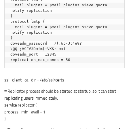
  mail_plugins = $mail_plugins sieve quota 
notify replication

}

protocol lmtp {

  mail_plugins = $mail_plugins sieve quota 
notify replication

}

doveadm_password = /(:&p-J:4e%?
\@Q-;VSE#3Dmfm[fVK&r-mx1

doveadm_port = 12345

replication_max_conns = 50
ssl_client_ca_dir = /etc/ssl/certs
# Replicator process should be started at startup, so it can start
replicating users immediately:
service replicator {
process_min_avail = 1
}