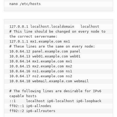
nano /etc/hosts
127.0.0.1 localhost.localdomain   localhost

# This line should be changed on every node to 
the correct servername:

127.0.1.1 mx1.example.com mx1

# These lines are the same on every node:

10.0.64.12 panel.example.com panel

10.0.64.13 web01.example.com web01

10.0.64.14 mx1.example.com mx1

10.0.64.15 mx2.example.com mx2

10.0.64.16 ns1.example.com ns1

10.0.64.17 ns2.example.com ns2

10.0.64.18 webmail.example.com webmail

# The following lines are desirable for IPv6 
capable hosts

::1     localhost ip6-localhost ip6-loopback

ff02::1 ip6-allnodes

ff02::2 ip6-allrouters