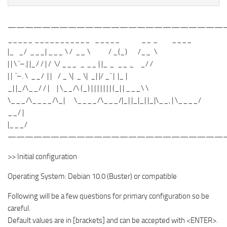
—————————————————————————
_____ ___________ _____ __ _ ____
|_ _/ ___| ___ \ / __ \ / _(_) /__ \
| | \ `–.| |_/ / | / \/ ___ _ __ | |_ _ __ _ _/ /
| | `–. \ __/ | | / _ \| ‚_ \| _| |/ _` | |_ |
_| |_/\__/ / | | \__/\ (_) | | | | | | | (_| | ___\ \
\___/\____/\_| \____/\___/|_| |_|_| |_|\__, | \____/
__/ |
|___/
—————————————————————————
>> Initial configuration
Operating System: Debian 10.0 (Buster) or compatible
Following will be a few questions for primary configuration so be
careful.
Default values are in [brackets] and can be accepted with <ENTER>.