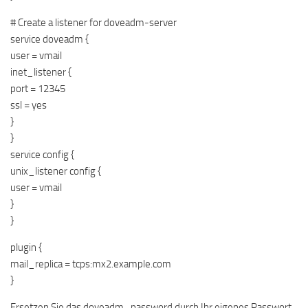
# Create a listener for doveadm-server
service doveadm {
user = vmail
inet_listener {
port = 12345
ssl = yes
}
}
service config {
unix_listener config {
user = vmail
}
}
plugin {
mail_replica = tcps:mx2.example.com
}
Ersetzen Sie das doveadm_password durch Ihr eigenes Passwort