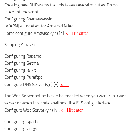
Creating new DHParams file, this takes several minutes. Do not
interrupt the script.
Configuring Spamassassin
[WARN] autodetect for Amavisd failed
<– Hit enter
Force configure Amavisd (y,n) [n]:
Skipping Amavisd
Configuring Rspamd
Configuring Getmail
Configuring Jailkit
Configuring Pureftpd
<– n
Configure DNS Server (y,n) [y]:
The Web Server option has to be enabled when you want run a web
server or when this node shall host the ISPConfig interface.
<– Hit enter
Configure Web Server (y,n) [y]:
Configuring Apache
Configuring vlogger