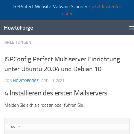
ISPProtect Website Malware Scanner -
jetzt kostenlos
Zum Inhalt springen
testen
HowtoForge
ANLEITUNGEN
ISPConfig Perfect Multiserver Einrichtung
unter Ubuntu 20.04 und Debian 10
VON
HOWTOFORGE
·
APRIL 1, 2021
4 Installieren des ersten Mailservers
Melden Sie sich als root an oder führen Sie
su -