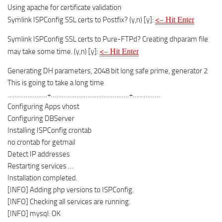
Using apache for certificate validation
<– Hit Enter
Symlink ISPConfig SSL certs to Postfix? (y,n) [y]:
Symlink ISPConfig SSL certs to Pure-FTPd? Creating dhparam file
<– Hit Enter
may take some time. (y,n) [y]:
Generating DH parameters, 2048 bit long safe prime, generator 2
This is going to take a long time
………………….+…………………………………….+……………
Configuring Apps vhost
Configuring DBServer
Installing ISPConfig crontab
no crontab for getmail
Detect IP addresses
Restarting services …
Installation completed.
[INFO] Adding php versions to ISPConfig.
[INFO] Checking all services are running.
[INFO] mysql: OK