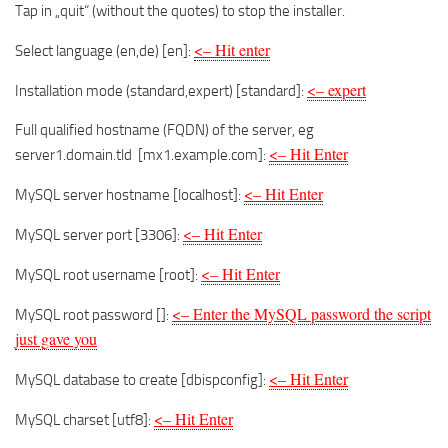
Tap in „quit“ (without the quotes) to stop the installer.
<– Hit enter
Select language (en,de) [en]:
<– expert
Installation mode (standard,expert) [standard]:
Full qualified hostname (FQDN) of the server, eg
<– Hit Enter
server1.domain.tld [mx1.example.com]:
<– Hit Enter
MySQL server hostname [localhost]:
<– Hit Enter
MySQL server port [3306]:
<– Hit Enter
MySQL root username [root]:
<– Enter the MySQL password the script
MySQL root password []:
just gave you
<– Hit Enter
MySQL database to create [dbispconfig]:
<– Hit Enter
MySQL charset [utf8]: