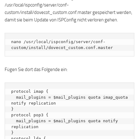
/usr/local/ispconfig/server/conf-
custom/install/dovecot_custom.conf.master gespeichert werden,
damit sie beim Update von ISPConfig nicht verloren gehen.
nano /usr/local/ispconfig/server/conf-
custom/install/dovecot_custom.conf.master
Fügen Sie dort das Folgende ein:
protocol imap {

  mail_plugins = $mail_plugins quota imap_quota 
notify replication

}

protocol pop3 {

  mail_plugins = $mail_plugins quota notify 
replication

}

protocol lda {
