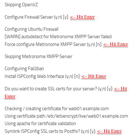
Skipping OpenVZ
<– Hit Enter
Configure Firewall Server (y,n) [y]:
Configuring Ubuntu Firewall
[WARN] autodetect for Metronome XMPP Server failed
<– Hit Enter
Force configure Metronome XMPP Server (y,n) [n]:
Skipping Metronome XMPP Server
Configuring Fail2ban
<– Hit Enter
Install ISPConfig Web Interface (y,n) [n]:
<– Hit
Do you want to create SSL certs for your server? (y,n) [y]:
Enter
Checking / creating certificate for web01.example.com
Using certificate path /etc/letsencrypt/live/web01.example.com
Using apache for certificate validation
<– Hit Enter
Symlink ISPConfig SSL certs to Postfix? (y,n) [y]: