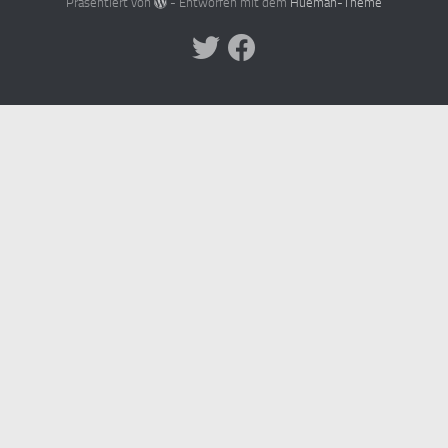
Präsentiert von
- Entworfen mit dem
Hueman-Theme