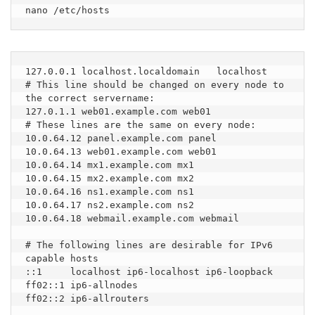
nano /etc/hosts
127.0.0.1 localhost.localdomain   localhost

# This line should be changed on every node to 
the correct servername:

127.0.1.1 web01.example.com web01

# These lines are the same on every node:

10.0.64.12 panel.example.com panel

10.0.64.13 web01.example.com web01

10.0.64.14 mx1.example.com mx1

10.0.64.15 mx2.example.com mx2

10.0.64.16 ns1.example.com ns1

10.0.64.17 ns2.example.com ns2

10.0.64.18 webmail.example.com webmail

# The following lines are desirable for IPv6 
capable hosts

::1     localhost ip6-localhost ip6-loopback

ff02::1 ip6-allnodes

ff02::2 ip6-allrouters