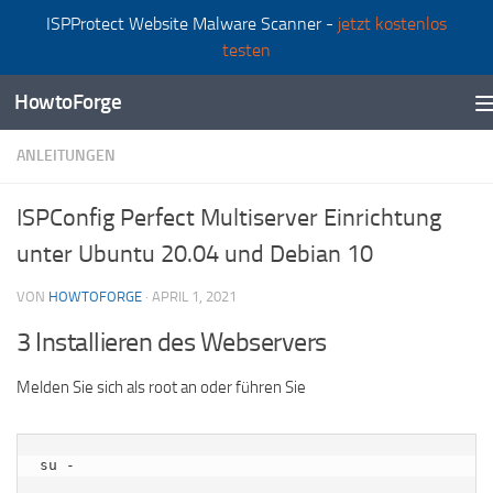
ISPProtect Website Malware Scanner -
jetzt kostenlos
Zum Inhalt springen
testen
HowtoForge
ANLEITUNGEN
ISPConfig Perfect Multiserver Einrichtung
unter Ubuntu 20.04 und Debian 10
VON
HOWTOFORGE
·
APRIL 1, 2021
3 Installieren des Webservers
Melden Sie sich als root an oder führen Sie
su -