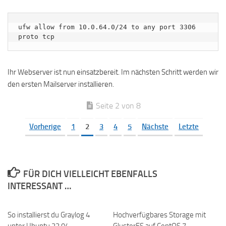
ufw allow from 10.0.64.0/24 to any port 3306 
proto tcp
Ihr Webserver ist nun einsatzbereit. Im nächsten Schritt werden wir
den ersten Mailserver installieren.
Seite 2 von 8
Vorherige
1
2
3
4
5
Nächste
Letzte
FÜR DICH VIELLEICHT EBENFALLS
INTERESSANT …
So installierst du Graylog 4
Hochverfügbares Storage mit
unter Ubuntu 22.04
GlusterFS auf CentOS 7 –