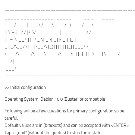
—————————————————————————
_____ ___________ _____ __ _ ____
|_ _/ ___| ___ \ / __ \ / _(_) /__ \
| | \ `–.| |_/ / | / \/ ___ _ __ | |_ _ __ _ _/ /
| | `–. \ __/ | | / _ \| ‚_ \| _| |/ _` | |_ |
_| |_/\__/ / | | \__/\ (_) | | | | | | | (_| | ___\ \
\___/\____/\_| \____/\___/|_| |_|_| |_|\__, | \____/
__/ |
|___/
—————————————————————————
>> Initial configuration
Operating System: Debian 10.0 (Buster) or compatible
Following will be a few questions for primary configuration so be
careful.
Default values are in [brackets] and can be accepted with <ENTER>.
Tap in „quit“ (without the quotes) to stop the installer.