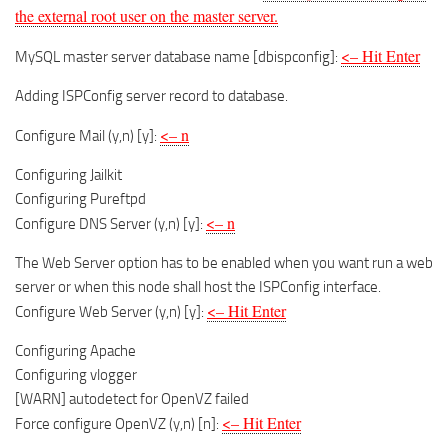
the external root user on the master server.
<– Hit Enter
MySQL master server database name [dbispconfig]:
Adding ISPConfig server record to database.
<– n
Configure Mail (y,n) [y]:
Configuring Jailkit
Configuring Pureftpd
<– n
Configure DNS Server (y,n) [y]:
The Web Server option has to be enabled when you want run a web
server or when this node shall host the ISPConfig interface.
<– Hit Enter
Configure Web Server (y,n) [y]:
Configuring Apache
Configuring vlogger
[WARN] autodetect for OpenVZ failed
<– Hit Enter
Force configure OpenVZ (y,n) [n]: