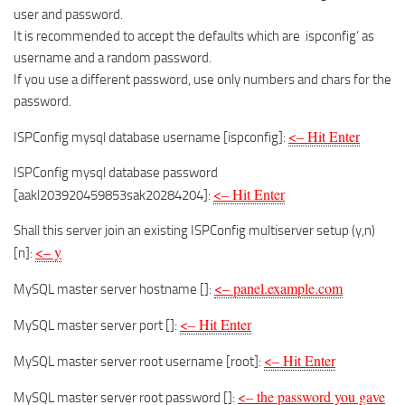
user and password.
It is recommended to accept the defaults which are ‚ispconfig‘ as
username and a random password.
If you use a different password, use only numbers and chars for the
password.
<– Hit Enter
ISPConfig mysql database username [ispconfig]:
ISPConfig mysql database password
<– Hit Enter
[aakl203920459853sak20284204]:
Shall this server join an existing ISPConfig multiserver setup (y,n)
<– y
[n]:
<– panel.example.com
MySQL master server hostname []:
<– Hit Enter
MySQL master server port []:
<– Hit Enter
MySQL master server root username [root]:
<– the password you gave
MySQL master server root password []: