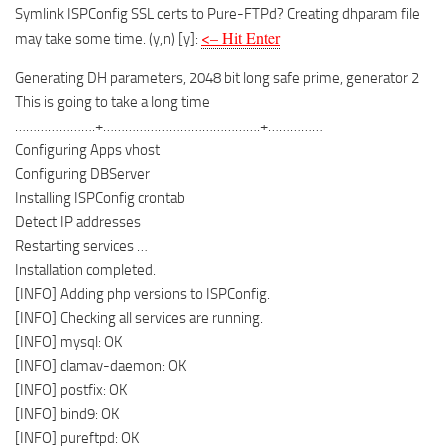
Symlink ISPConfig SSL certs to Pure-FTPd? Creating dhparam file
<– Hit Enter
may take some time. (y,n) [y]:
Generating DH parameters, 2048 bit long safe prime, generator 2
This is going to take a long time
………………….+…………………………………….+……………
Configuring Apps vhost
Configuring DBServer
Installing ISPConfig crontab
Detect IP addresses
Restarting services …
Installation completed.
[INFO] Adding php versions to ISPConfig.
[INFO] Checking all services are running.
[INFO] mysql: OK
[INFO] clamav-daemon: OK
[INFO] postfix: OK
[INFO] bind9: OK
[INFO] pureftpd: OK