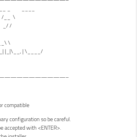
———————————–
__ _ ____
 /__ \
_ _/ /
___\ \
 |_|\__, | \____/
———————————–
or compatible
ary configuration so be careful.
n be accepted with <ENTER>.
he installer.