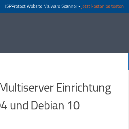
ISPProtect Website Malware Scanner -
jetzt kostenlos testen
Multiserver Einrichtung
04 und Debian 10