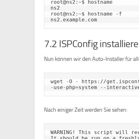
root@ns2:~$ hostname

ns2

root@ns2:~$ hostname -f

ns2.example.com
7.2 ISPConfig installier
Nun können wir den Auto-Installer für al
wget -O - https://get.ispcon
-use-php=system --interactiv
Nach einiger Zeit werden Sie sehen:
WARNING! This script will re
It should be run on a freshl