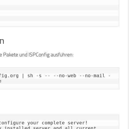
en
le Pakete und ISPConfig ausführen:
fig.org | sh -s -- --no-web --no-mail -
e
configure your complete server!

y installed server and all current 