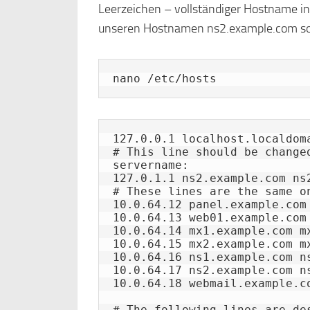
Leerzeichen – vollständiger Hostname in
unseren Hostnamen ns2.example.com soll
nano /etc/hosts
127.0.0.1 localhost.localdoma
# This line should be change
servername:

127.0.1.1 ns2.example.com ns2
# These lines are the same on
10.0.64.12 panel.example.com 
10.0.64.13 web01.example.com 
10.0.64.14 mx1.example.com mx
10.0.64.15 mx2.example.com mx
10.0.64.16 ns1.example.com ns
10.0.64.17 ns2.example.com ns
10.0.64.18 webmail.example.co
# The following lines are de