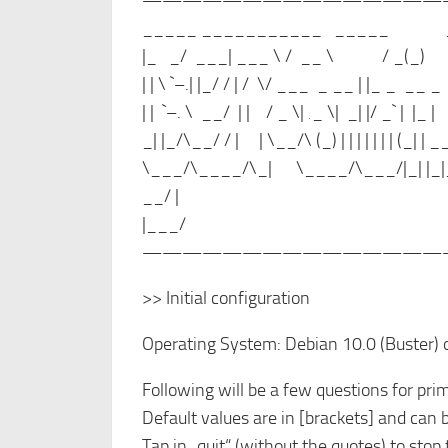
———————————————
_____ ___________ _____ 
|_ _/ ___| ___ \ / __ \ / _(_)
| | \ `–.| |_/ / | / \/ ___ _ __ | |_ _ __ 
| | `–. \ __/ | | / _ \| ‚_ \| _| |/ _` | |_ |
_| |_/\__/ / | | \__/\ (_) | | | | | | | (_| | 
\___/\____/\_| \____/\___/|_| |_|_|
__/ |
|___/
———————————————
>> Initial configuration
Operating System: Debian 10.0 (Buster) 
Following will be a few questions for prim
Default values are in [brackets] and ca
Tap in „quit“ (without the quotes) to stop t