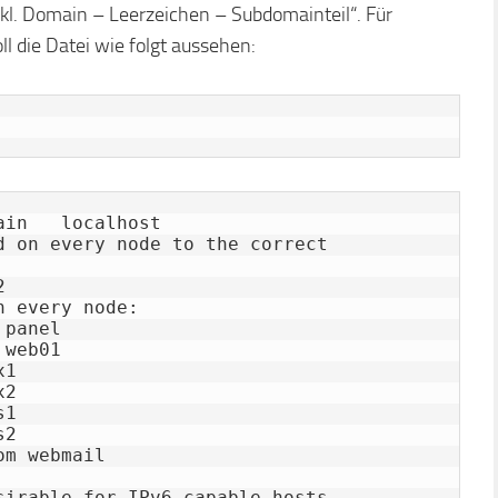
kl. Domain – Leerzeichen – Subdomainteil“. Für
 die Datei wie folgt aussehen:
in   localhost

d on every node to the correct 


 every node:

panel

web01

1

2

1

2

m webmail

sirable for IPv6 capable hosts
