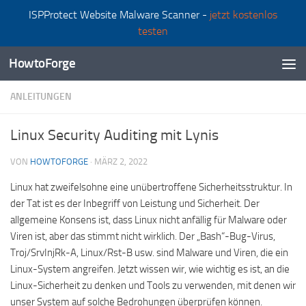
ISPProtect Website Malware Scanner -
jetzt kostenlos
Zum Inhalt springen
testen
HowtoForge
ANLEITUNGEN
Linux Security Auditing mit Lynis
VON
HOWTOFORGE
·
MÄRZ 2, 2022
Linux hat zweifelsohne eine unübertroffene Sicherheitsstruktur. In
der Tat ist es der Inbegriff von Leistung und Sicherheit. Der
allgemeine Konsens ist, dass Linux nicht anfällig für Malware oder
Viren ist, aber das stimmt nicht wirklich. Der „Bash“-Bug-Virus,
Troj/SrvInjRk-A, Linux/Rst-B usw. sind Malware und Viren, die ein
Linux-System angreifen. Jetzt wissen wir, wie wichtig es ist, an die
Linux-Sicherheit zu denken und Tools zu verwenden, mit denen wir
unser System auf solche Bedrohungen überprüfen können.