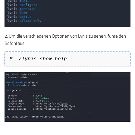
2. Um die verschiedenen Optionen von Lynis zu sehen, führe den
Befehl aus:
$ ./lynis show help